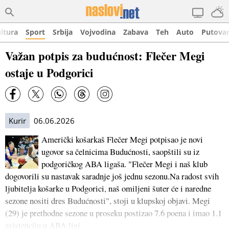
ltura
Sport
Srbija
Vojvodina
Zabava
Teh
Auto
Putova
Važan potpis za budućnost: Flečer Megi
ostaje u Podgorici
Kurir
06.06.2026
Američki košarkaš Flečer Megi potpisao je novi
ugovor sa čelnicima Budućnosti, saopštili su iz
podgoričkog ABA ligaša. "Flečer Megi i naš klub
dogovorili su nastavak saradnje još jednu sezonu.Na radost svih
ljubitelja košarke u Podgorici, naš omiljeni šuter će i naredne
sezone nositi dres Budućnosti", stoji u klupskoj objavi. Megi
(29) je prethodne sezone u proseku postizao 7.6 poena i imao 1.1
asistenciju u ABA ligi.