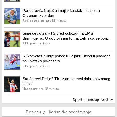
Pandurović: Najteža i najlakša utakmica je sa
Crvenom zvezdom
Radio sto plus
pre 38 minuta
Sinančević za RTS pred odlazak na EP u
Birmingemu: U dobroj sam formi, želim da se borim
na visokom nivou
RTS
pre 43 minuta
Rukometaši Srbije pobedili Poljsku i izborili plasman
na Svetsko prvenstvo
RTS
pre 18 minuta
Šta će reći Delije? Tiknizjan na meti dobro poznatog
kluba!
Hot sport
pre 18 minuta
Sport, najnovije vesti
»
Ћирилица
Korisnička podešavanja