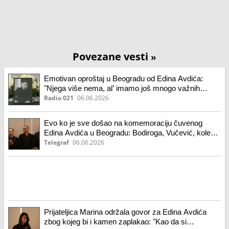
Povezane vesti
»
Emotivan oproštaj u Beogradu od Edina Avdića:
"Njega više nema, al’ imamo još mnogo važnih
utakmica"
Radio 021
06.06.2026
Evo ko je sve došao na komemoraciju čuvenog
Edina Avdića u Beogradu: Bodiroga, Vučević, kolege
sa Arene...
Telegraf
06.06.2026
Prijateljica Marina održala govor za Edina Avdića
zbog kojeg bi i kamen zaplakao: "Kao da si