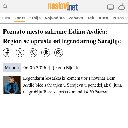
ltura
Sport
Srbija
Vojvodina
Zabava
Teh
Auto
Putova
Poznato mesto sahrane Edina Avdića:
Region se oprašta od legendarnog Sarajlije
Mondo
06.06.2026 | Jelena Bijeljić
Legendarni košarkaški komentator i novinar Edin
Avdić biće sahranjen u Sarajevu u ponedeljak 8. juna
na groblju Bare sa početkom od 14.30 časova.