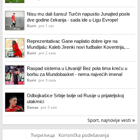
Nisu mu dali šansu! Turčin napustio Junajted posle
dve godine čekanja - sada ide u Ligu Evrope!
Kurir
pre 1 sat
Reprezentativac Gane naplatio dobre igre na
Mundijalu: Kaleb Jirenki novi fudbaler Koventrija,
šesto pojačanje Franka Lamparda
Kurir
pre 2 sata
Raspad sistema u Litvaniji! Bez pola tima kreću u
borbu za Mundobasket - nema najvećih imena!
Kurir
pre 3 sata
Odbojkašice Srbije bolje od Rusije u prijateljskoj
utakmici
Danas
pre 5 sati
Sport, najnovije vesti
»
Ћирилица
Korisnička podešavanja