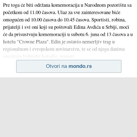
Pre toga će biti održana komemoracija u Narodnom pozorištu sa
početkom od 11.00 časova. Ulaz za sve zainteresovane biće
omogućen od 10.00 časova do 10.45 časova. Sportisti, robina,
prijatelji i svi oni koji su poštovali Edina Avdića u Srbiji, moći
će da prisustvuju komemoraciji u subotu 6. juna od 13 časova a u
hotelu "Crowne Plaza". Edin je ostavio nemerljiv trag u
regionalnom i evropskom novinarstvu, te se od njega danima
opraštaju ljubitelji košarke, poznati
Otvori na
mondo.rs