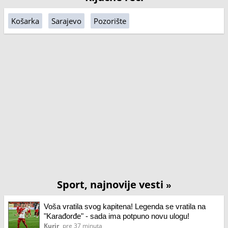
Košarka
Sarajevo
Pozorište
Sport, najnovije vesti
»
Voša vratila svog kapitena! Legenda se vratila na
"Karađorđe" - sada ima potpuno novu ulogu!
Kurir
pre 37 minuta