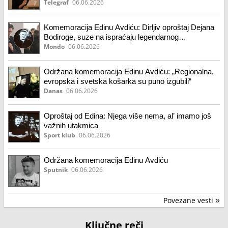
predosetio..."
Telegraf
06.06.2026
Komemoracija Edinu Avdiću: Dirljiv oproštaj Dejana
Bodiroge, suze na ispraćaju legendarnog
komentatora
Mondo
06.06.2026
Održana komemoracija Edinu Avdiću: „Regionalna,
evropska i svetska košarka su puno izgubili“
Danas
06.06.2026
Oproštaj od Edina: Njega više nema, al’ imamo još
važnih utakmica
Sport klub
06.06.2026
Održana komemoracija Edinu Avdiću
Sputnik
06.06.2026
Povezane vesti
»
Ključne reči