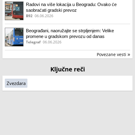
Radovi na više lokacija u Beogradu: Ovako će
saobraćati gradski prevoz
B92
06.06.2026
Beograđani, naoružajte se strpljenjem: Velike
promene u gradskom prevozu od danas
Telegraf
06.06.2026
Povezane vesti
»
Ključne reči
Zvezdara