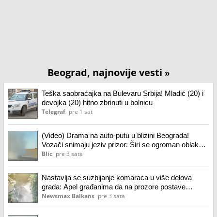
Beograd, najnovije vesti
»
Teška saobraćajka na Bulevaru Srbija! Mladić (20) i
devojka (20) hitno zbrinuti u bolnicu
Telegraf
pre 1 sat
(Video) Drama na auto-putu u blizini Beograda!
Vozači snimaju jeziv prizor: Širi se ogroman oblak
dima, ne vidi se prst pred okom
Blic
pre 3 sata
Nastavlja se suzbijanje komaraca u više delova
grada: Apel građanima da na prozore postave
zaštitne mreže
Newsmax Balkans
pre 3 sata