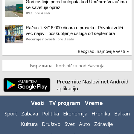
Gori rastinje pored autoputa kod Umčara: Vozačima
se savetuje oprez
B92
pre 4 sati
Račun "teži" 6.000 dinara u proseku: Privatni vrtići
već najavili poskupljenje usluga od septembra
Večernje novosti
pre 3 sata
Beograd, najnovije vesti
»
Ћирилица
Korisnička podešavanja
Preuzmite Naslovi.net Android
aplikaciju
Vesti
TV program
Vreme
Sport
Zabava
Politika
Ekonomija
Hronika
Balkan
Kultura
Društvo
Svet
Auto
Zdravlje