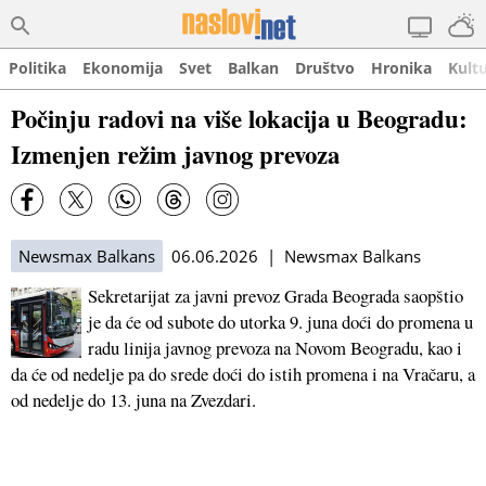
Politika
Ekonomija
Svet
Balkan
Društvo
Hronika
Kult
Počinju radovi na više lokacija u Beogradu:
Izmenjen režim javnog prevoza
Newsmax Balkans
06.06.2026 | Newsmax Balkans
Sekretarijat za javni prevoz Grada Beograda saopštio
je da će od subote do utorka 9. juna doći do promena u
radu linija javnog prevoza na Novom Beogradu, kao i
da će od nedelje pa do srede doći do istih promena i na Vračaru, a
od nedelje do 13. juna na Zvezdari.