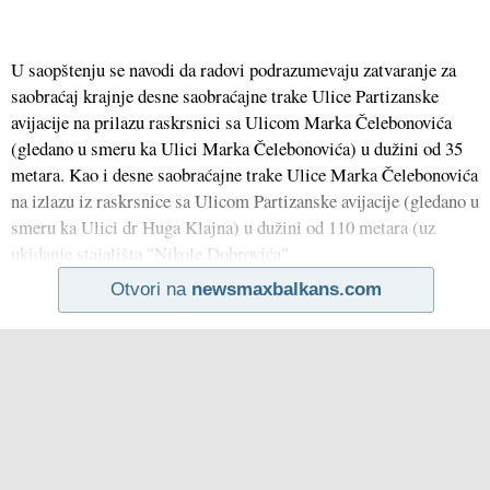
U saopštenju se navodi da radovi podrazumevaju zatvaranje za
saobraćaj krajnje desne saobraćajne trake Ulice Partizanske
avijacije na prilazu raskrsnici sa Ulicom Marka Čelebonovića
(gledano u smeru ka Ulici Marka Čelebonovića) u dužini od 35
metara. Kao i desne saobraćajne trake Ulice Marka Čelebonovića
na izlazu iz raskrsnice sa Ulicom Partizanske avijacije (gledano u
smeru ka Ulici dr Huga Klajna) u dužini od 110 metara (uz
ukidanje stajališta "Nikole Dobrovića"
Otvori na
newsmaxbalkans.com