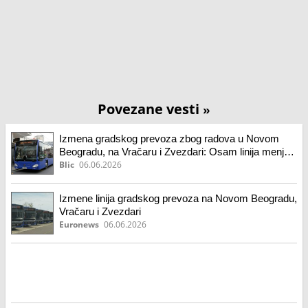
Povezane vesti
»
Izmena gradskog prevoza zbog radova u Novom
Beogradu, na Vračaru i Zvezdari: Osam linija menja
trasu, evo do kada
Blic
06.06.2026
Izmene linija gradskog prevoza na Novom Beogradu,
Vračaru i Zvezdari
Euronews
06.06.2026