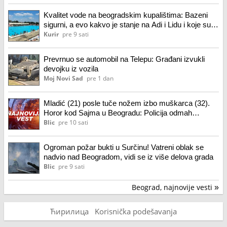
Kvalitet vode na beogradskim kupalištima: Bazeni
sigurni, a evo kakvo je stanje na Adi i Lidu i koje su
preporuke stručnjaka
Kurir
pre 9 sati
Prevrnuo se automobil na Telepu: Građani izvukli
devojku iz vozila
Moj Novi Sad
pre 1 dan
Mladić (21) posle tuče nožem izbo muškarca (32).
Horor kod Sajma u Beogradu: Policija odmah
reagovala
Blic
pre 10 sati
Ogroman požar bukti u Surčinu! Vatreni oblak se
nadvio nad Beogradom, vidi se iz više delova grada
Blic
pre 9 sati
Beograd, najnovije vesti
»
Ћирилица
Korisnička podešavanja