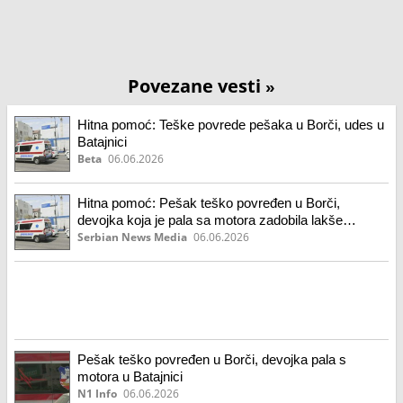
Povezane vesti
»
Hitna pomoć: Teške povrede pešaka u Borči, udes u
Batajnici
Beta
06.06.2026
Hitna pomoć: Pešak teško povređen u Borči,
devojka koja je pala sa motora zadobila lakše
povrede
Serbian News Media
06.06.2026
Pešak teško povređen u Borči, devojka pala s
motora u Batajnici
N1 Info
06.06.2026