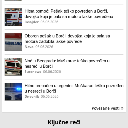
Hitna pomoć: Pešak teško povređen u Borči,
devojka koja je pala sa motora lakše povređena
Insajder
06.06.2026
Oboren pešak u Borči, devojka koja je pala sa
motora zadobila lakše povrede
Nova
06.06.2026
Noć u Beogradu: Muškarac teško povređen u
nesreći u Borči
Euronews
06.06.2026
Hitno prebačen u urgentni: Muškarac teško povređen
u nesreći u Borči
Dnevnik
06.06.2026
Povezane vesti
»
Ključne reči