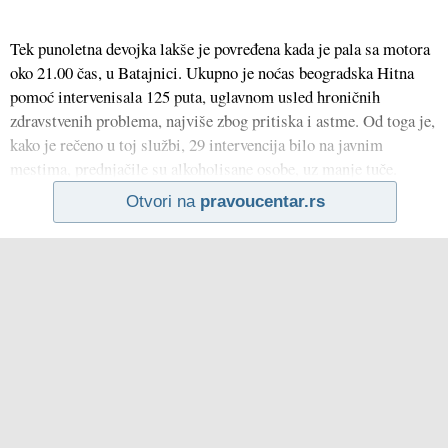
Tek punoletna devojka lakše je povređena kada je pala sa motora
oko 21.00 čas, u Batajnici. Ukupno je noćas beogradska Hitna
pomoć intervenisala 125 puta, uglavnom usled hroničnih
zdravstvenih problema, najviše zbog pritiska i astme. Od toga je,
kako je rečeno u toj službi, 29 intervencija bilo na javnim
mestima, prednjačile su alkoholisane osobe, uz manje tuče.
Otvori na
pravoucentar.rs