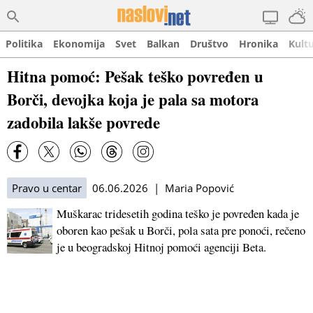
Politika
Ekonomija
Svet
Balkan
Društvo
Hronika
Kult
Hitna pomoć: Pešak teško povređen u
Borči, devojka koja je pala sa motora
zadobila lakše povrede
Pravo u centar
06.06.2026 | Maria Popović
Muškarac tridesetih godina teško je povređen kada je
oboren kao pešak u Borči, pola sata pre ponoći, rečeno
je u beogradskoj Hitnoj pomoći agenciji Beta.