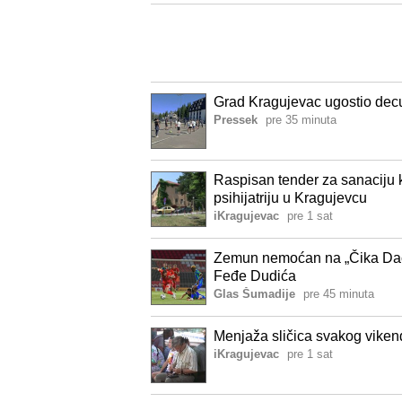
Grad Kragujevac ugostio decu
Pressek
pre 35 minuta
Raspisan tender za sanaciju kr
psihijatriju u Kragujevcu
iKragujevac
pre 1 sat
Zemun nemoćan na „Čika Dač
Feđe Dudića
Glas Šumadije
pre 45 minuta
Menjaža sličica svakog viken
iKragujevac
pre 1 sat