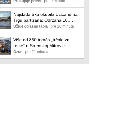
Prokuplje press
pre 0 minuta
Najslađa trka okupila Užičane na
Trgu partizana: Održana 16.
Puzijada u organizaciji Udruženja
Užice oglasna tabla
pre 26 minuta
„Roditelj“(foto/video)
Više od 850 trkača „trčalo za
retke“ u Sremskoj Mitrovici:
Ljiljana Alagić vodi borbu sa više
Ozon
pre 21 minuta
od 40 tumora