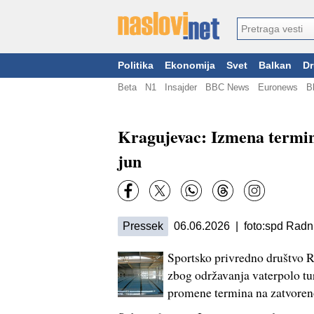
Politika
Ekonomija
Svet
Balkan
Dr
Beta
N1
Insajder
BBC News
Euronews
B
Kragujevac: Izmena termina
jun
Pressek
06.06.2026 | foto:spd Radn
Sportsko privredno društvo R
zbog održavanja vaterpolo tur
promene termina na zatvoren