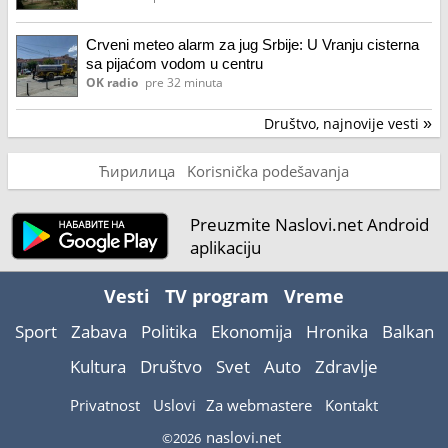
Crveni meteo alarm za jug Srbije: U Vranju cisterna
sa pijaćom vodom u centru
OK radio
pre 32 minuta
Društvo, najnovije vesti
»
Ћирилица
Korisnička podešavanja
Preuzmite Naslovi.net Android
aplikaciju
Vesti
TV program
Vreme
Sport
Zabava
Politika
Ekonomija
Hronika
Balkan
Kultura
Društvo
Svet
Auto
Zdravlje
Privatnost
Uslovi
Za webmastere
Kontakt
naslovi.net
©2026