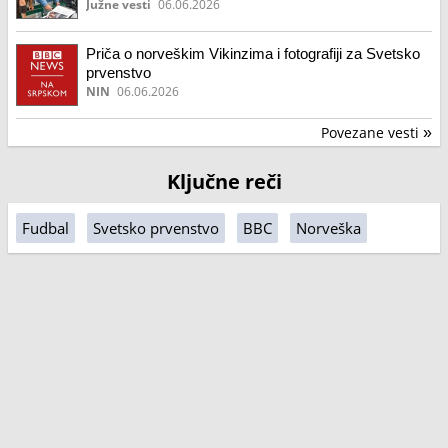
Južne vesti
06.06.2026
Priča o norveškim Vikinzima i fotografiji za Svetsko
prvenstvo
NIN
06.06.2026
Povezane vesti
»
Ključne reči
Fudbal
Svetsko prvenstvo
BBC
Norveška