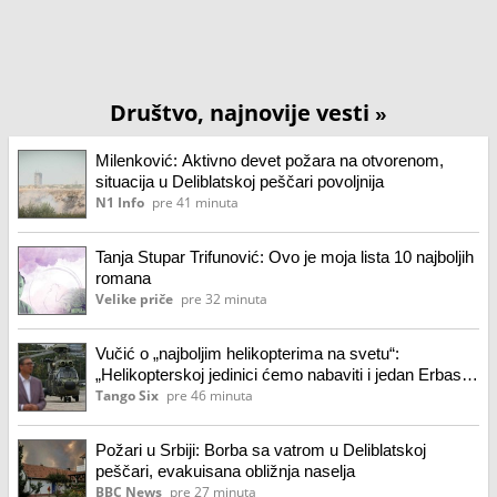
Društvo, najnovije vesti
»
Milenković: Aktivno devet požara na otvorenom,
situacija u Deliblatskoj peščari povoljnija
N1 Info
pre 41 minuta
Tanja Stupar Trifunović: Ovo je moja lista 10 najboljih
romana
Velike priče
pre 32 minuta
Vučić o „najboljim helikopterima na svetu“:
„Helikopterskoj jedinici ćemo nabaviti i jedan Erbas
H125“
Tango Six
pre 46 minuta
Požari u Srbiji: Borba sa vatrom u Deliblatskoj
peščari, evakuisana obližnja naselja
BBC News
pre 27 minuta