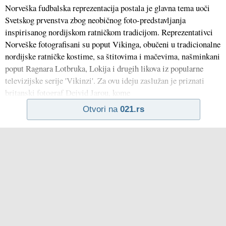
Norveška fudbalska reprezentacija postala je glavna tema uoči
Svetskog prvenstva zbog neobičnog foto-predstavljanja
inspirisanog nordijskom ratničkom tradicijom. Reprezentativci
Norveške fotografisani su poput Vikinga, obučeni u tradicionalne
nordijske ratničke kostime, sa štitovima i mačevima, našminkani
poput Ragnara Lotbruka, Lokija i drugih likova iz popularne
televizijske serije 'Vikinzi'. Za ovu ideju zaslužan je priznati
britanski fotograf Dejvid Jarou, kome
Otvori na
021.rs