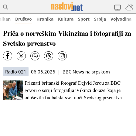
alkan
Društvo
Hronika
Kultura
Sport
Srbija
Vojvodina
Priča o norveškim Vikinzima i fotografiji za
Svetsko prvenstvo
Radio 021
06.06.2026 | BBC News na srpskom
Priznati britanski fotograf Dejvid Jerou za BBC
govori o seriji fotografija 'Vikinzi dolaze' koja je
oduševila fudbalski svet uoči Svetskog prvenstva.