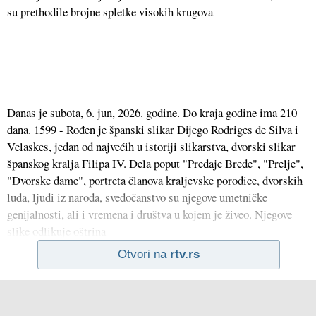
su prethodile brojne spletke visokih krugova
Danas je subota, 6. jun, 2026. godine. Do kraja godine ima 210
dana. 1599 - Rođen je španski slikar Dijego Rodriges de Silva i
Velaskes, jedan od najvećih u istoriji slikarstva, dvorski slikar
španskog kralja Filipa IV. Dela poput "Predaje Brede", "Prelje",
"Dvorske dame", portreta članova kraljevske porodice, dvorskih
luda, ljudi iz naroda, svedočanstvo su njegove umetničke
genijalnosti, ali i vremena i društva u kojem je živeo. Njegove
slike odlikuje oštrina
Otvori na
rtv.rs