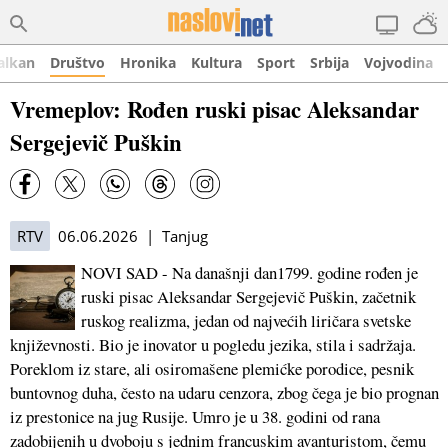
alkan
Društvo
Hronika
Kultura
Sport
Srbija
Vojvodina
Vremeplov: Rođen ruski pisac Aleksandar
Sergejevič Puškin
RTV
06.06.2026 | Tanjug
NOVI SAD - Na današnji dan1799. godine rođen je
ruski pisac Aleksandar Sergejevič Puškin, začetnik
ruskog realizma, jedan od najvećih liričara svetske
književnosti. Bio je inovator u pogledu jezika, stila i sadržaja.
Poreklom iz stare, ali osiromašene plemićke porodice, pesnik
buntovnog duha, često na udaru cenzora, zbog čega je bio prognan
iz prestonice na jug Rusije. Umro je u 38. godini od rana
zadobijenih u dvoboju s jednim francuskim avanturistom, čemu