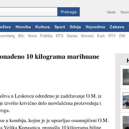
Vesti
Vrem
uštvo
Hronika
Kultura
Sport
Srbija
Vojvodina
Zabava
loomberg
Blic
Nova
Politika
RTS
Danas
Novosti
Kurir
RTV
DW
ronađeno 10 kilograma marihuane
aštva u Leskovcu određeno je zadržavanje O.M. iz
e izvršio krivično delo neovlašćena proizvodnja i
roga.
i su u kombiju, kojim je je upravljao osumnjičeni O.M.
sela Velika Kopasnica, pronašla 10 kilograma biljne