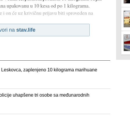
ana upakovanu u 10 kesa od po 1 kilograma.
 on će uz krivičnu prijavu biti sproveden na
vori na
stav.life
 Leskovca, zaplenjeno 10 kilograma marihuane
policije uhapšene tri osobe sa međunarodnih