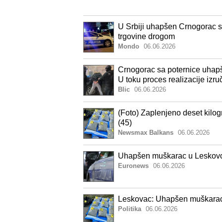
U Srbiji uhapšen Crnogorac sa
trgovine drogom
Mondo
06.06.2026
Crnogorac sa poternice uhapše
U toku proces realizacije izru
Blic
06.06.2026
(Foto) Zaplenjeno deset kil
(45)
Newsmax Balkans
06.06.2026
Uhapšen muškarac u Leskovc
Euronews
06.06.2026
​Leskovac: Uhapšen muškarac
Politika
06.06.2026