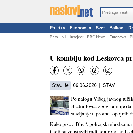
Politika
Ekonomija
Svet
Balkan
Dr
Beta
N1
Insajder
BBC News
Euronews
B
U kombiju kod Leskovca p
Stav.life
06.06.2026 | STAV
Po nalogu Višeg javnog tužil
Bratmilovca zbog sumnje da j
stavljanje u promet opojnih d
Kako piše „ Blic“, policijski službenic
i koji su zaustavili radi kontrole, kod 