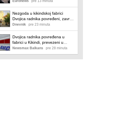
nemoguće predvideti kretanje
Euronews
pre 13 minuta
požara u Deliblatskoj peščari
Nezgoda u kikindskoj fabrici
Dvojica radnika povređeni, završili
u bolnici
Dnevnik
pre 23 minuta
Dvojica radnika povređena u
fabrici u Kikindi, prevezeni u
bolnicu
Newsmax Balkans
pre 28 minuta