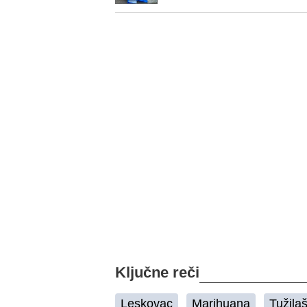
Ključne reči
Leskovac
Marihuana
Tužila