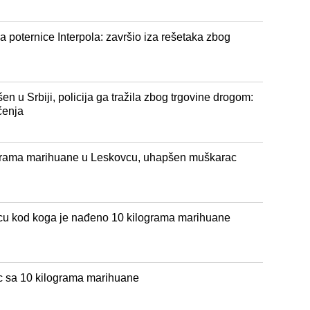
 poternice Interpola: završio iza rešetaka zbog
n u Srbiji, policija ga tražila zbog trgovine drogom:
čenja
ograma marihuane u Leskovcu, uhapšen muškarac
u kod koga je nađeno 10 kilograma marihuane
 sa 10 kilograma marihuane