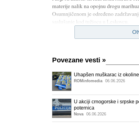
materije nalik na opojnu drogu marihu
Osumnjičenom je određeno zadržavanje i
saslušanje kod tužioca u Leskovcu.
Ot
Povezane vesti
»
Uhapšen muškarac iz okoline
ROMinfomedia
06.06.2026
U akciji crnogorske i srpske 
poternica
Nova
06.06.2026