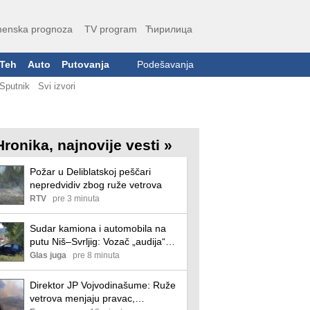
enska prognoza
TV program
Ћирилица
Teh
Auto
Putovanja
Podešavanja
Sputnik
Svi izvori
Hronika, najnovije vesti »
Požar u Deliblatskoj peščari
nepredvidiv zbog ruže vetrova
RTV
pre 3 minuta
Sudar kamiona i automobila na
putu Niš–Svrljig: Vozač „audija“
zatražio pomoć, saobraćaj otežan
Glas juga
pre 8 minuta
Direktor JP Vojvodinašume: Ruže
vetrova menjaju pravac,