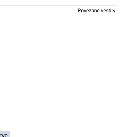
»
Povezane vesti
štvo