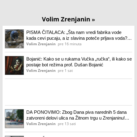
Volim Zrenjanin
»
PISMA ČITALACA: „Šta nam vredi fabrika vode
kada cevi pucaju, a iz slavina poteče prljava voda?“
Pisma čitalaca
Volim Zrenjanin
pre 16 minuta
Bojanić: Kako se u rukama Vučka „ručka“, ili kako se
postaje bot režima prof. Dušan Bojanić
Volim Zrenjanin
pre 1 sat
DA PONOVIMO: Zbog Dana piva narednih 5 dana
zatvoreni delovi ulica na Žitnom trgu u Zrenjaninu!
Zatvorene ulice
Volim Zrenjanin
pre 13 sati