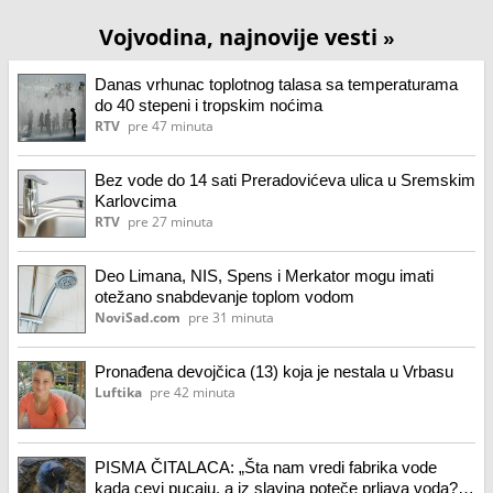
Vojvodina, najnovije vesti
»
Danas vrhunac toplotnog talasa sa temperaturama
do 40 stepeni i tropskim noćima
RTV
pre 47 minuta
Bez vode do 14 sati Preradovićeva ulica u Sremskim
Karlovcima
RTV
pre 27 minuta
Deo Limana, NIS, Spens i Merkator mogu imati
otežano snabdevanje toplom vodom
NoviSad.com
pre 31 minuta
Pronađena devojčica (13) koja je nestala u Vrbasu
Luftika
pre 42 minuta
PISMA ČITALACA: „Šta nam vredi fabrika vode
kada cevi pucaju, a iz slavina poteče prljava voda?“