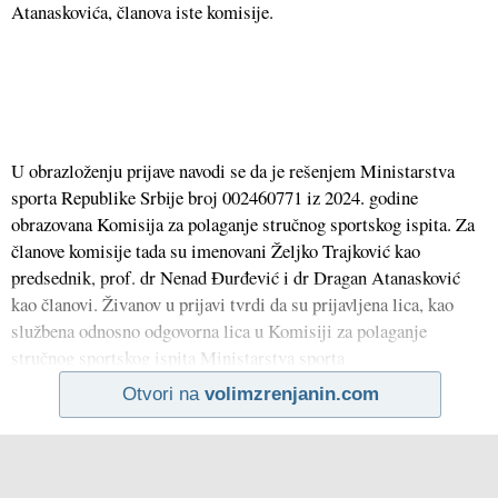
Atanaskovića, članova iste komisije.
U obrazloženju prijave navodi se da je rešenjem Ministarstva
sporta Republike Srbije broj 002460771 iz 2024. godine
obrazovana Komisija za polaganje stručnog sportskog ispita. Za
članove komisije tada su imenovani Željko Trajković kao
predsednik, prof. dr Nenad Đurđević i dr Dragan Atanasković
kao članovi. Živanov u prijavi tvrdi da su prijavljena lica, kao
službena odnosno odgovorna lica u Komisiji za polaganje
stručnog sportskog ispita Ministarstva sporta
Otvori na
volimzrenjanin.com