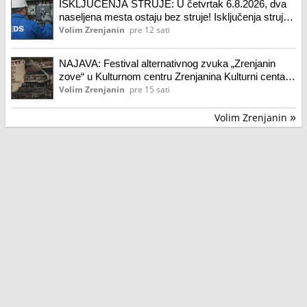
ISKLJUČENJA STRUJE: U četvrtak 6.8.2026, dva
naseljena mesta ostaju bez struje! Isključenja struje
za 6.8.2026.
Volim Zrenjanin
pre 12 sati
NAJAVA: Festival alternativnog zvuka „Zrenjanin
zove“ u Kulturnom centru Zrenjanina Kulturni centar
Zrenjanina
Volim Zrenjanin
pre 15 sati
Volim Zrenjanin
»