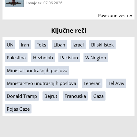
Insajder
07.06.2026
Povezane vesti
»
Ključne reči
UN
Iran
Foks
Liban
Izrael
Bliski Istok
Palestina
Hezbolah
Pakistan
Vašington
Ministar unutrašnjih poslova
Ministarstvo unutrašnjih poslova
Teheran
Tel Aviv
Donald Tramp
Bejrut
Francuska
Gaza
Pojas Gaze