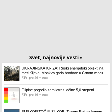
Svet, najnovije vesti
»
UKRAJINSKA KRIZA: Ruski energetski objekti na
meti Kijeva; Moskva gađa brodove u Crnom moru
RTV
pre 26 minuta
Filipine pogodio zemljotres jačine 5,0 stepeni
RTV
pre 16 minuta
BLISKOISTOČNI SUKOB: Tramp: Rat sa Iranom