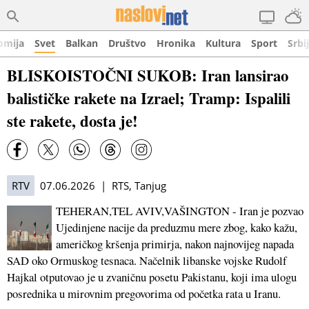
omija
Svet
Balkan
Društvo
Hronika
Kultura
Sport
Srbi
BLISKOISTOČNI SUKOB: Iran lansirao
balističke rakete na Izrael; Tramp: Ispalili
ste rakete, dosta je!
RTV
07.06.2026 | RTS, Tanjug
TEHERAN,TEL AVIV,VAŠINGTON - Iran je pozvao
Ujedinjene nacije da preduzmu mere zbog, kako kažu,
američkog kršenja primirja, nakon najnovijeg napada
SAD oko Ormuskog tesnaca. Načelnik libanske vojske Rudolf
Hajkal otputovao je u zvaničnu posetu Pakistanu, koji ima ulogu
posrednika u mirovnim pregovorima od početka rata u Iranu.