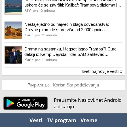
uskoro će se završiti; Kalibaf: Trampova diplomatija
je propala
RTV
pre 15 minuta
Nestaje jedno od najvećih blaga čovečanstva:
Drevne piramide stare više od 2.000 godina
propadaju, stručnjaci upozoravaju na katastrofu
Kurir
pre 21 minuta
(video)
Drama na sastanku, Hegset lagao Trampa?! Cure
detalji iz Kemp Dejvida, lider SAD zahtevao
objašnjenja
Kurir
pre 11 minuta
Svet, najnovije vesti
»
Ћирилица
Korisnička podešavanja
Preuzmite Naslovi.net Android
aplikaciju
Vesti
TV program
Vreme