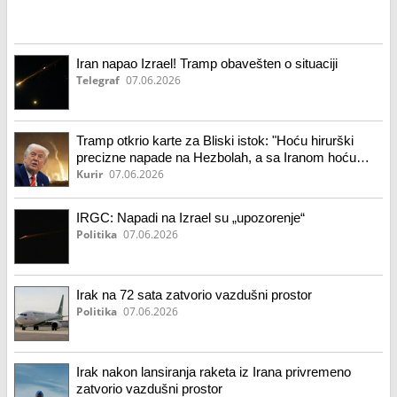
Iran napao Izrael! Tramp obavešten o situaciji
Telegraf
07.06.2026
Tramp otkrio karte za Bliski istok: "Hoću hirurški
precizne napade na Hezbolah, a sa Iranom hoću
novi, tvrđi dogovor!"
Kurir
07.06.2026
IRGC: Napadi na Izrael su „upozorenje“
Politika
07.06.2026
Irak na 72 sata zatvorio vazdušni prostor
Politika
07.06.2026
Irak nakon lansiranja raketa iz Irana privremeno
zatvorio vazdušni prostor