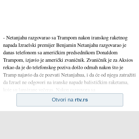
- Netanjahu razgovarao sa Trampom nakon iranskog raketnog
napada Izraelski premijer Benjamin Netanjahu razgovarao je
danas telefonom sa američkim predsednikom Donaldom
Trampom, izjavio je američki zvaničnik. Zvaničnik je za Aksios
rekao da je do telefonskog poziva došlo odmah nakon što je
Tramp najavio da će pozvati Netanjahua, i da će od njega zatražiti
da Izrael ne odgovori na iranske napade balističkim raketama,
koje su lansirane večeras. Nakon razgovora sa
Otvori na
rtv.rs