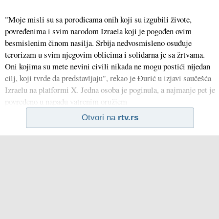
"Moje misli su sa porodicama onih koji su izgubili živote,
povređenima i svim narodom Izraela koji je pogođen ovim
besmislenim činom nasilja. Srbija nedvosmisleno osuđuje
terorizam u svim njegovim oblicima i solidarna je sa žrtvama.
Oni kojima su mete nevini civili nikada ne mogu postići nijedan
cilj, koji tvrde da predstavljaju", rekao je Đurić u izjavi saučešća
Izraelu na platformi X. Jedna osoba je poginula, a najmanje pet je
povređeno u napadu vatrenim oružjem
Otvori na
rtv.rs