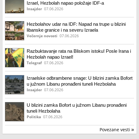
Izrael, Hezbolah napao položaje IDF-a
Insajder
07.06.2026
Hezbolahov udar na IDF: Napad na trupe u blizini
libanske granice i na severu Izraela
Večernje novosti
07.06.2026
Razbuktavanje rata na Bliskom istoku! Posle Irana i
Hezbolah napao Izrael!
Telegraf
07.06.2026
Izraelske odbrambene snage: U blizini zamka Bofort
u južnom Libanu pronađeni tuneli Hezbolaha
Insajder
07.06.2026
U blizini zamka Bofort u južnom Libanu pronađeni
tuneli Hezbolaha
Politika
07.06.2026
Povezane vesti
»