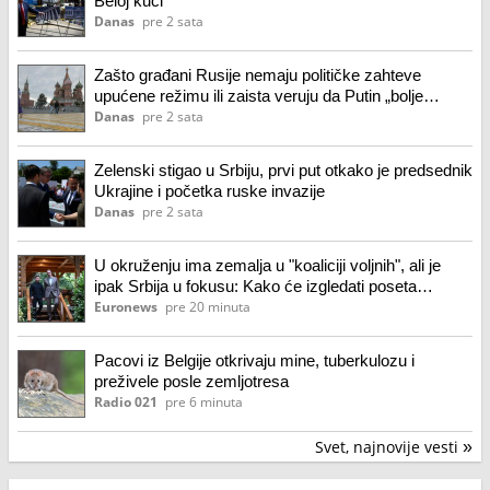
Beloj kući
Danas
pre 2 sata
Zašto građani Rusije nemaju političke zahteve
upućene režimu ili zaista veruju da Putin „bolje
razume šta se događa“?
Danas
pre 2 sata
Zelenski stigao u Srbiju, prvi put otkako je predsednik
Ukrajine i početka ruske invazije
Danas
pre 2 sata
U okruženju ima zemalja u "koaliciji voljnih", ali je
ipak Srbija u fokusu: Kako će izgledati poseta
Zelenskog Beogradu?
Euronews
pre 20 minuta
Pacovi iz Belgije otkrivaju mine, tuberkulozu i
preživele posle zemljotresa
Radio 021
pre 6 minuta
Svet, najnovije vesti
»