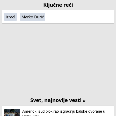
Ključne reči
Izrael
Marko Đurić
Svet, najnovije vesti
»
Američki sud blokirao izgradnju balske dvorane u