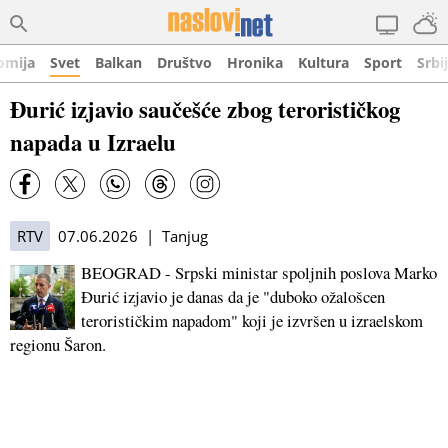
omija
Svet
Balkan
Društvo
Hronika
Kultura
Sport
Srbi
Đurić izjavio saučešće zbog terorističkog
napada u Izraelu
RTV
07.06.2026 | Tanjug
BEOGRAD - Srpski ministar spoljnih poslova Marko
Đurić izjavio je danas da je "duboko ožalošcen
terorističkim napadom" koji je izvršen u izraelskom
regionu Šaron.