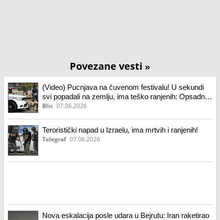
Povezane vesti
»
(Video) Pucnjava na čuvenom festivalu! U sekundi
svi popadali na zemlju, ima teško ranjenih: Opsadno
stanje u Americi, u toku potraga za napadačem
Blic
07.06.2026
Teroristički napad u Izraelu, ima mrtvih i ranjenih!
Telegraf
07.06.2026
Nova eskalacija posle udara u Bejrutu: Iran raketirao