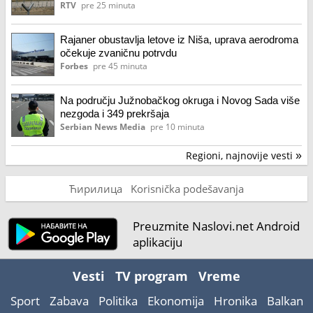
RTV
pre 25 minuta
Rajaner obustavlja letove iz Niša, uprava aerodroma
očekuje zvaničnu potrvdu
Forbes
pre 45 minuta
Na području Južnobačkog okruga i Novog Sada više
nezgoda i 349 prekršaja
Serbian News Media
pre 10 minuta
Regioni, najnovije vesti
»
Ћирилица
Korisnička podešavanja
Preuzmite Naslovi.net Android
aplikaciju
Vesti
TV program
Vreme
Sport
Zabava
Politika
Ekonomija
Hronika
Balkan