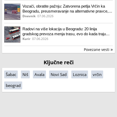
Vozači, obratite pažnju: Zatvorena petlja Vrčin ka
Beogradu, preusmeravanje na alternativne pravce,
kolone kamiona na Batrovcima i Šidu
Dnevnik
07.06.2026
Radovi na više lokacija u Beogradu: 20 linija
gradskog prevoza menja trasu, evo do kada traju
izmene
Kurir
07.06.2026
Povezane vesti
»
Ključne reči
Šabac
Niš
Avala
Novi Sad
Loznica
vrčin
beograd