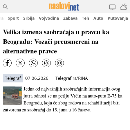
ra
Sport
Srbija
Vojvodina
Zabava
Teh
Auto
Putovanja
Velika izmena saobraćaja u pravcu ka
Beogradu: Vozači preusmereni na
alternativne pravce
Telegraf
07.06.2026 | Telegraf.rs/RINA
Jedna od najvažnijih saobraćajnih informacija ovog
jutra odnosi se na petlju Vrčin na auto-putu E-75 ka
Beogradu, koja će zbog radova na rehabilitaciji biti
zatvorena za saobraćaj do 15. juna u 16 časova.