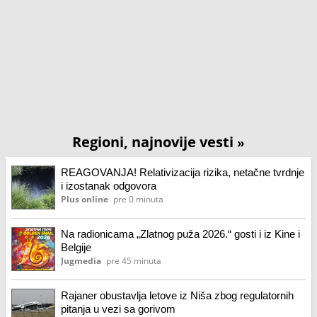
Regioni, najnovije vesti
»
REAGOVANJA! Relativizacija rizika, netačne tvrdnje
i izostanak odgovora
Plus online
pre 0 minuta
Na radionicama „Zlatnog puža 2026.“ gosti i iz Kine i
Belgije
Jugmedia
pre 45 minuta
Rajaner obustavlja letove iz Niša zbog regulatornih
pitanja u vezi sa gorivom