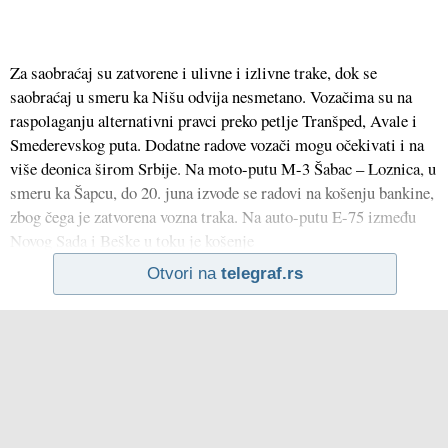
Za saobraćaj su zatvorene i ulivne i izlivne trake, dok se
saobraćaj u smeru ka Nišu odvija nesmetano. Vozačima su na
raspolaganju alternativni pravci preko petlje Tranšped, Avale i
Smederevskog puta. Dodatne radove vozači mogu očekivati i na
više deonica širom Srbije. Na moto-putu M-3 Šabac – Loznica, u
smeru ka Šapcu, do 20. juna izvode se radovi na košenju bankine,
zbog čega je zatvorena vozna traka. Na auto-putu E-75 između
Novog Sada i Beške u toku je košenje
Otvori na
telegraf.rs