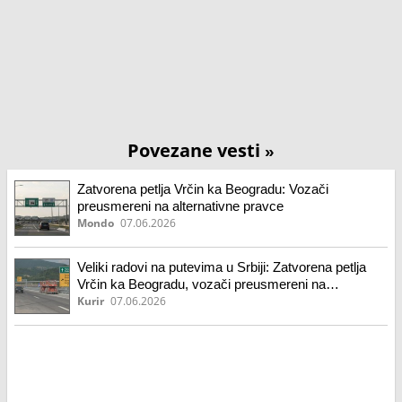
Povezane vesti
»
Zatvorena petlja Vrčin ka Beogradu: Vozači
preusmereni na alternativne pravce
Mondo
07.06.2026
Veliki radovi na putevima u Srbiji: Zatvorena petlja
Vrčin ka Beogradu, vozači preusmereni na
alternativne pravce, službe na terenu na još četiri
Kurir
07.06.2026
lokacije