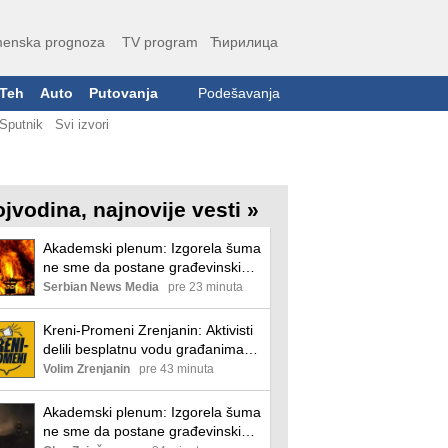
enska prognoza
TV program
Ћирилица
Teh
Auto
Putovanja
Podešavanja
Sputnik
Svi izvori
ojvodina, najnovije vesti »
Akademski plenum: Izgorela šuma
ne sme da postane građevinski
plen, izmeniti zakon
Serbian News Media
pre 23 minuta
Kreni-Promeni Zrenjanin: Aktivisti
delili besplatnu vodu građanima
zbog ekstremnih vrućina Kreni -
Volim Zrenjanin
pre 43 minuta
promeni Zrenjanin
Akademski plenum: Izgorela šuma
ne sme da postane građevinski