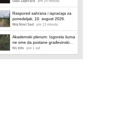
plen, izmeniti zakon
Glas Zaječara
pre 24 minuta
Raspored sahrana i ispraćaja za
ponedeljak, 10. avgust 2026.
Moj Novi Sad
pre 13 minuta
Akademski plenum: Izgorela šuma
ne sme da postane građevinski
plen, izmeniti zakon
N1 Info
pre 1 sat