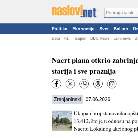
Politika
Ekonomija
Svet
Balkan
Dr
Beta
N1
Insajder
BBC News
Euronews
B
Nacrt plana otkrio zabrinja
starija i sve praznija
Zrenjaninski
07.06.2026
Ukupan broj stanovnika opštin
13.412, što je u odnosu na po
Nacrtu Lokalnog akcionog pl