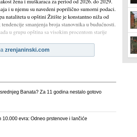
akost žena i muškaraca za period od 2026. do 2029.
aja i u njemu su navedeni poprilično sumorni podaci.
nataliteta u opštini Žitište je konstantno niža od
k tendencije smanjenja broja stanovnika u budućnosti.
pada u grupu opština sa visokim procentom starije
na
zrenjaninski.com
 srednjeg Banata? Za 11 godina nestalo gotovo
an 10.000 evra: Odneo prstenove i lančiće