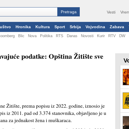
Vesti
Vrem
uštvo
Hronika
Kultura
Sport
Srbija
Vojvodina
Zabava
loomberg
Blic
Nova
Politika
RTS
Danas
Novosti
Kurir
RTV
DW
vajuće podatke: Opština Žitište sve
V
e Žitište, prema popisu iz 2022. godine, iznosio je
pis iz 2011. pad od 3.374 stanovnika, objavljeno je u
ana za jednakost žena i muškaraca.