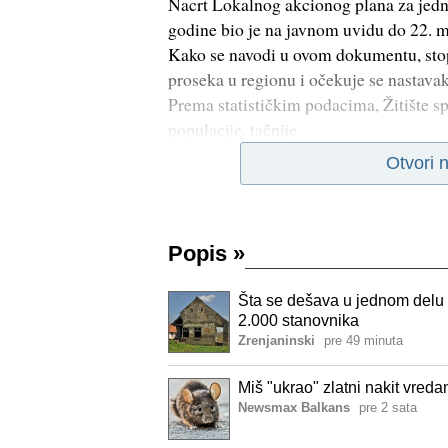
Nacrt Lokalnog akcionog plana za jedn
godine bio je na javnom uvidu do 22. m
Kako se navodi u ovom dokumentu, stopa 
proseka u regionu i očekuje se nastava
Prema statističkim podacima, Žitište s
populacije, tačnije
Otvori 
Popis
»
Šta se dešava u jednom delu
2.000 stanovnika
Zrenjaninski
pre 49 minuta
Miš "ukrao" zlatni nakit vred
Newsmax Balkans
pre 2 sata