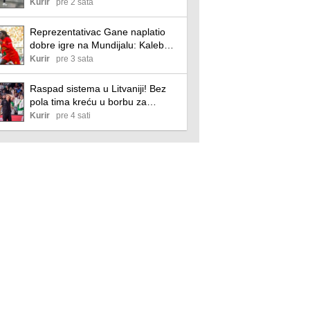
godine čekanja - sada ide u Ligu
Kurir
pre 2 sata
Evrope!
Reprezentativac Gane naplatio
dobre igre na Mundijalu: Kaleb
Jirenki novi fudbaler Koventrija,
Kurir
pre 3 sata
šesto pojačanje Franka Lamparda
Raspad sistema u Litvaniji! Bez
pola tima kreću u borbu za
Mundobasket - nema najvećih
Kurir
pre 4 sati
imena!