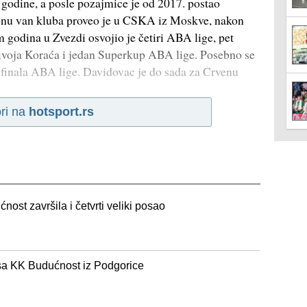
 godine, a posle pozajmice je od 2017. postao
zonu van kluba proveo je u CSKA iz Moskve, nakon
 godina u Zvezdi osvojio je četiri ABA lige, pet
divoja Koraća i jedan Superkup ABA lige. Posebno se
 finala ABA lige. Davidovac je do sada za Crvenu
ri na
hotsport.rs
nost završila i četvrti veliki posao
sa KK Budućnost iz Podgorice