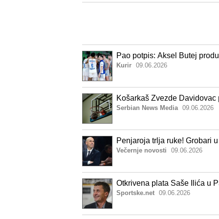
Pao potpis: Aksel Butej prod
Kurir
09.06.2026
Košarkaš Zvezde Davidovac p
Serbian News Media
09.06.2026
Penjaroja trlja ruke! Grobari 
Večernje novosti
09.06.2026
Otkrivena plata Saše Ilića u P
Sportske.net
09.06.2026