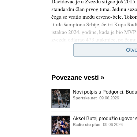
Davidovac je u Zvezdu stigao još 2015.
standardni član prvog tima. Jedinu se
čega se vratio među crveno-bele. Tokom
titula šampiona Srbije, četiri Kupa Ra
istakao 2024. godine, kada je bio MVP
zvezdu odigrao 473 utakmice, po čemu
Otvo
Povezane vesti
»
Novi potpis u Podgorici, Buduć
Sportske.net
09.06.2026
Aksel Butej produžio ugovor 
Radio sto plus
09.06.2026