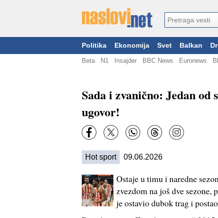
Politika
Ekonomija
Svet
Balkan
Dr
Beta
N1
Insajder
BBC News
Euronews
B
Sada i zvanično: Jedan od
ugovor!
Hot sport
09.06.2026
Ostaje u timu i naredne sez
zvezdom na još dve sezone, p
je ostavio dubok trag i postao