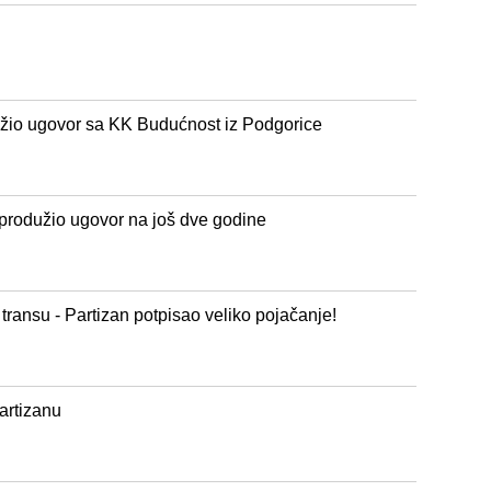
užio ugovor sa KK Budućnost iz Podgorice
rodužio ugovor na još dve godine
u transu - Partizan potpisao veliko pojačanje!
artizanu