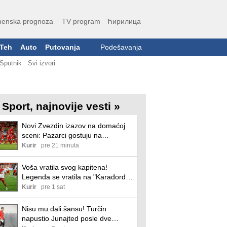
enska prognoza
TV program
Ћирилица
Teh
Auto
Putovanja
Podešavanja
Sputnik
Svi izvori
Sport, najnovije vesti »
Novi Zvezdin izazov na domaćoj
sceni: Pazarci gostuju na
Marakani, evo gde možete gledati
Kurir
pre 21 minuta
direktan prenos ovog meča
Voša vratila svog kapitena!
Legenda se vratila na "Karađorđe"
- sada ima potpuno novu ulogu!
Kurir
pre 1 sat
Nisu mu dali šansu! Turčin
napustio Junajted posle dve