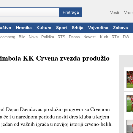
Vesti
Vrem
uštvo
Hronika
Kultura
Sport
Srbija
Vojvodina
Zabava
loomberg
Blic
Nova
Politika
RTS
Danas
Novosti
Kurir
RTV
DW
 simbola KK Crvena zvezda produžio
one! Dejan Davidovac produžio je ugovor sa Crvenom
a će i u narednom periodu nositi dres kluba u kojem
 jedan od važnih igrača u novijoj istoriji crveno-belih.