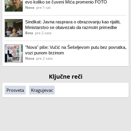
evo koliko se čuveni Mića promenio FOTO
Nova
pre 1 sat
Sindikat: Javna rasprava o obrazovanju kao rijaliti,
Ministarstvo se obavezalo da razmotri primedbe
Beta
pre 2 sata
"Nova" piše: Vučić na Šešeljevom putu bez povratka,
vozi punom brzinom
Nova
pre 2 sata
Ključne reči
Prosveta
Kragujevac