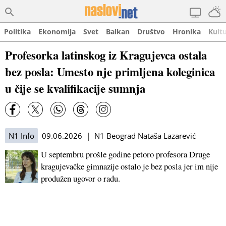
Politika
Ekonomija
Svet
Balkan
Društvo
Hronika
Kult
Profesorka latinskog iz Kragujevca ostala
bez posla: Umesto nje primljena koleginica
u čije se kvalifikacije sumnja
N1 Info
09.06.2026 | N1 Beograd Nataša Lazarević
U septembru prošle godine petoro profesora Druge
kragujevačke gimnazije ostalo je bez posla jer im nije
produžen ugovor o radu.