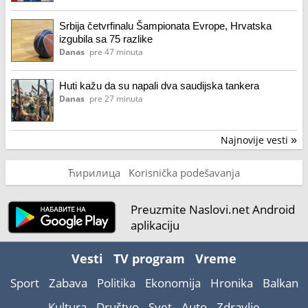
Srbija četvrfinalu Šampionata Evrope, Hrvatska
izgubila sa 75 razlike
Danas
pre 47 minuta
Huti kažu da su napali dva saudijska tankera
Danas
pre 27 minuta
Najnovije vesti
»
Ћирилица
Korisnička podešavanja
Preuzmite Naslovi.net Android
aplikaciju
Vesti
TV program
Vreme
Sport
Zabava
Politika
Ekonomija
Hronika
Balkan
Kultura
Društvo
Svet
Auto
Zdravlje