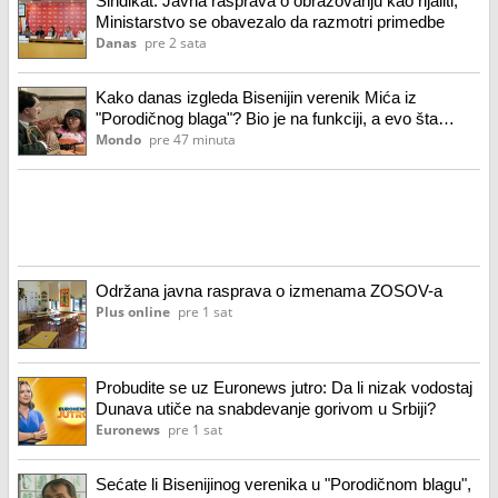
Sindikat: Javna rasprava o obrazovanju kao rijaliti,
Ministarstvo se obavezalo da razmotri primedbe
Danas
pre 2 sata
Kako danas izgleda Bisenijin verenik Mića iz
"Porodičnog blaga"? Bio je na funkciji, a evo šta
danas radi
Mondo
pre 47 minuta
Održana javna rasprava o izmenama ZOSOV-a
Plus online
pre 1 sat
Probudite se uz Euronews jutro: Da li nizak vodostaj
Dunava utiče na snabdevanje gorivom u Srbiji?
Euronews
pre 1 sat
Sećate li Bisenijinog verenika u "Porodičnom blagu",