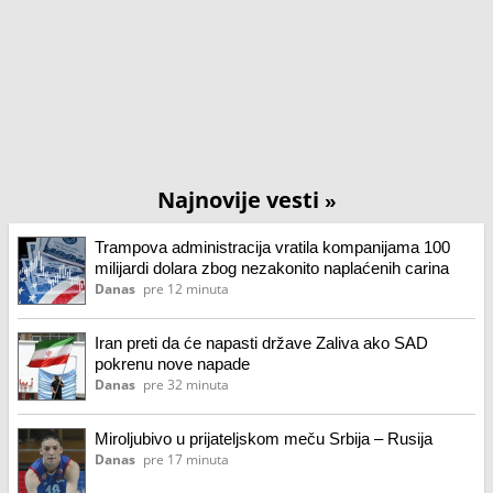
Najnovije vesti
»
Trampova administracija vratila kompanijama 100
milijardi dolara zbog nezakonito naplaćenih carina
Danas
pre 12 minuta
Iran preti da će napasti države Zaliva ako SAD
pokrenu nove napade
Danas
pre 32 minuta
Miroljubivo u prijateljskom meču Srbija – Rusija
Danas
pre 17 minuta