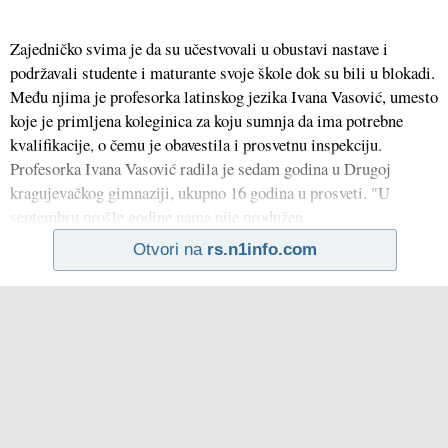
Zajedničko svima je da su učestvovali u obustavi nastave i
podržavali studente i maturante svoje škole dok su bili u blokadi.
Među njima je profesorka latinskog jezika Ivana Vasović, umesto
koje je primljena koleginica za koju sumnja da ima potrebne
kvalifikacije, o čemu je obavestila i prosvetnu inspekciju.
Profesorka Ivana Vasović radila je sedam godina u Drugoj
kragujevačkog gimnaziji, ukupno 16 godina u prosveti. "U
septembru prošle godine nama nije produžen
Otvori na
rs.n1info.com