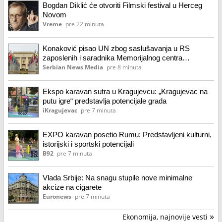
Bogdan Diklić će otvoriti Filmski festival u Herceg
Novom
Vreme
pre 22 minuta
Konaković pisao UN zbog saslušavanja u RS
zaposlenih i saradnika Memorijalnog centra
Srebrenica
Serbian News Media
pre 8 minuta
Ekspo karavan sutra u Kragujevcu: „Kragujevac na
putu igre“ predstavlja potencijale grada
iKragujevac
pre 7 minuta
EXPO karavan posetio Rumu: Predstavljeni kulturni,
istorijski i sportski potencijali
B92
pre 7 minuta
Vlada Srbije: Na snagu stupile nove minimalne
akcize na cigarete
Euronews
pre 7 minuta
Ekonomija, najnovije vesti
»