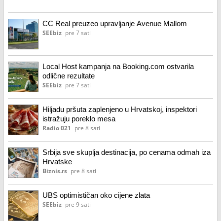
CC Real preuzeo upravljanje Avenue Mallom
SEEbiz
pre 7 sati
Local Host kampanja na Booking.com ostvarila
odlične rezultate
SEEbiz
pre 7 sati
Hiljadu pršuta zaplenjeno u Hrvatskoj, inspektori
istražuju poreklo mesa
Radio 021
pre 8 sati
Srbija sve skuplja destinacija, po cenama odmah iza
Hrvatske
Biznis.rs
pre 8 sati
UBS optimističan oko cijene zlata
SEEbiz
pre 9 sati