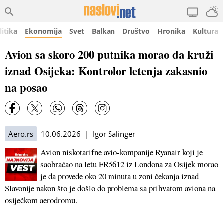
litika
Ekonomija
Svet
Balkan
Društvo
Hronika
Kultura
Avion sa skoro 200 putnika morao da kruži
iznad Osijeka: Kontrolor letenja zakasnio
na posao
Aero.rs
10.06.2026 | Igor Salinger
Avion niskotarifne avio-kompanije Ryanair koji je
saobraćao na letu FR5612 iz Londona za Osijek morao
je da provede oko 20 minuta u zoni čekanja iznad
Slavonije nakon što je došlo do problema sa prihvatom aviona na
osiječkom aerodromu.