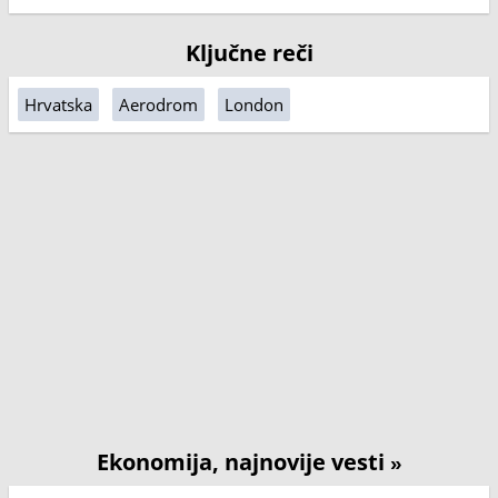
Ključne reči
Hrvatska
Aerodrom
London
Ekonomija, najnovije vesti
»