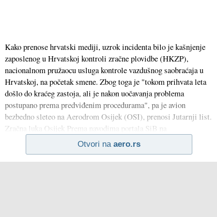
Kako prenose hrvatski mediji, uzrok incidenta bilo je kašnjenje
zaposlenog u Hrvatskoj kontroli zračne plovidbe (HKZP),
nacionalnom pružaocu usluga kontrole vazdušnog saobraćaja u
Hrvatskoj, na početak smene. Zbog toga je "tokom prihvata leta
došlo do kraćeg zastoja, ali je nakon uočavanja problema
postupano prema predviđenim procedurama", pa je avion
bezbedno sleteo na Aerodrom Osijek (OSI), prenosi Jutarnji list.
Zračna luka Osijek Prema navodima portala SiB na
Otvori na
aero.rs