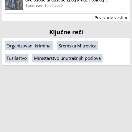
uznemiravanja
Euronews
10.06.2026
Povezane vesti
»
Ključne reči
Organizovani kriminal
Sremska Mitrovica
Tužilaštvo
Ministarstvo unutrašnjih poslova