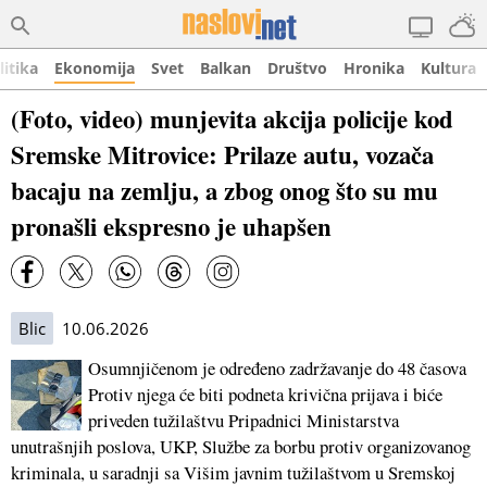
litika
Ekonomija
Svet
Balkan
Društvo
Hronika
Kultura
(Foto, video) munjevita akcija policije kod
Sremske Mitrovice: Prilaze autu, vozača
bacaju na zemlju, a zbog onog što su mu
pronašli ekspresno je uhapšen
Blic
10.06.2026
Osumnjičenom je određeno zadržavanje do 48 časova
Protiv njega će biti podneta krivična prijava i biće
priveden tužilaštvu Pripadnici Ministarstva
unutrašnjih poslova, UKP, Službe za borbu protiv organizovanog
kriminala, u saradnji sa Višim javnim tužilaštvom u Sremskoj