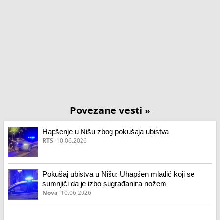
Povezane vesti
»
Hapšenje u Nišu zbog pokušaja ubistva
RTS
10.06.2026
Pokušaj ubistva u Nišu: Uhapšen mladić koji se
sumnjiči da je izbo sugrađanina nožem
Nova
10.06.2026