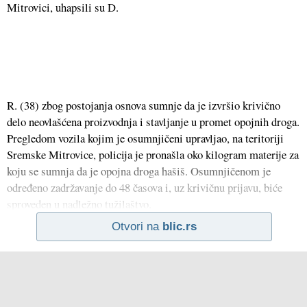
Mitrovici, uhapsili su D.
R. (38) zbog postojanja osnova sumnje da je izvršio krivično
delo neovlašćena proizvodnja i stavljanje u promet opojnih droga.
Pregledom vozila kojim je osumnjičeni upravljao, na teritoriji
Sremske Mitrovice, policija je pronašla oko kilogram materije za
koju se sumnja da je opojna droga hašiš. Osumnjičenom je
određeno zadržavanje do 48 časova i, uz krivičnu prijavu, biće
sproveden u nadležno tužilaštvo.
Otvori na
blic.rs