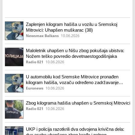
Zaplenjen kilogram hašiša u vozilu u Sremskoj
Mitrovici: Uhapšen muškarac (38)
Newsmax Balkans
10.06.2026
Maloletnik uhapšen u Nišu zbog pokušaja ubistva:
Nožem teško povredio devetnaestogodišnjaka
Radio 021
10.06.2026
U automobilu kod Sremske Mitrovice pronađen
kilogram hašiša, vozaču određeno zadržavanje
(video)
Euronews
10.06.2026
Zbog kilograma hašiša uhapšen u Sremskoj Mitrovici
Radio 021
10.06.2026
UKP i policija razotkrili dva odvojena krivična dela:
dve osobe uhapšene zbog krađe i polnog