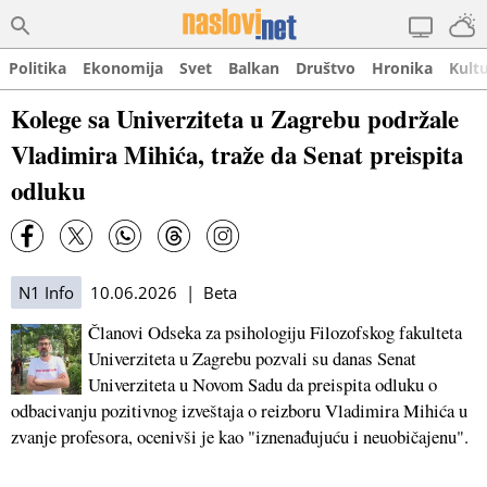
Politika
Ekonomija
Svet
Balkan
Društvo
Hronika
Kult
Kolege sa Univerziteta u Zagrebu podržale
Vladimira Mihića, traže da Senat preispita
odluku
N1 Info
10.06.2026 | Beta
Članovi Odseka za psihologiju Filozofskog fakulteta
Univerziteta u Zagrebu pozvali su danas Senat
Univerziteta u Novom Sadu da preispita odluku o
odbacivanju pozitivnog izveštaja o reizboru Vladimira Mihića u
zvanje profesora, ocenivši je kao "iznenađujuću i neuobičajenu".