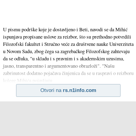
U pismu podrške koje je dostavljeno i Beti, navodi se da Mihić
ispunjava propisane uslove za reizbor, što su prethodno potvrdili
Filozofski fakultet i Stručno veće za društvene nauke Univerziteta
u Novom Sadu, zbog čega sa zagrebačkog Filozofskog zahtevaju
da se odluka, "u skladu i s pravnim i s akademskim uzusima,
jasno, transparentno i argumentovano obrazloži". "Našu
zabrinutost dodatno pojačava činjenica da se u raspravi o reizboru
kolege Mihića pojavljuju
Otvori na
rs.n1info.com