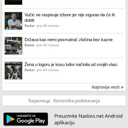
Vučić ne raspisuje izbore jer nije siguran da će ih
dobiti
Radar
pre 44 minuta
Država kao nemi posmatrač zločina bez kazne
Radar
pre 44 minuta
Žena u logoru je kosu lutke načinila od svojih vlasi
Radar
pre 44 minuta
Najnovije vesti
»
Ћирилица
Korisnička podešavanja
Preuzmite Naslovi.net Android
aplikaciju