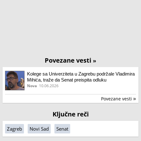
Povezane vesti
»
Kolege sa Univerziteta u Zagrebu podržale Vladimira
Mihića, traže da Senat preispita odluku
Nova
10.06.2026
Povezane vesti
»
Ključne reči
Zagreb
Novi Sad
Senat