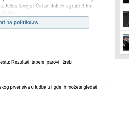
, Južna Koreja i Češka, dok će u grupi B biti
u C čine
ori na
politika.rs
tu: Rezultati, tabele, parovi i žreb
kog prvenstva u fudbalu i gde ih možete gledati