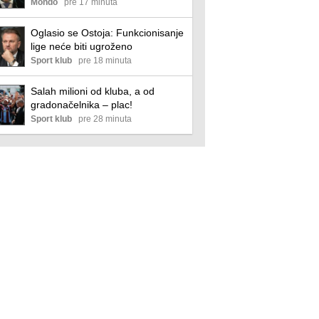
da ode"
Mondo
pre 17 minuta
Oglasio se Ostoja: Funkcionisanje
lige neće biti ugroženo
Sport klub
pre 18 minuta
Salah milioni od kluba, a od
gradonačelnika – plac!
Sport klub
pre 28 minuta