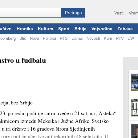
Vesti
Vrem
uštvo
Hronika
Kultura
Sport
Srbija
Vojvodina
Zabava
loomberg
Blic
Nova
Politika
RTS
Danas
Novosti
Kurir
RTV
DW
nstvo u fudbalu
cija, bez Srbije
23. po redu, počinje sutra uveče u 21 sat, na „Asteka“
utakmicom između Meksika i Južne Afrike. Svetsko
i u tri države i 16 gradova širom Sjedinjenih
prvi put će učestvovati rekordnih 48 selekcija. U