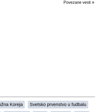
»
Povezane vesti
užna Koreja
Svetsko prvenstvo u fudbalu