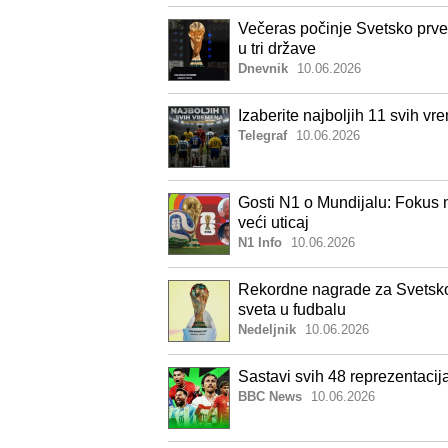
Večeras počinje Svetsko prven
u tri države
Dnevnik
10.06.2026
Izaberite najboljih 11 svih v
Telegraf
10.06.2026
Gosti N1 o Mundijalu: Fokus n
veći uticaj
N1 Info
10.06.2026
Rekordne nagrade za Svetsko 
sveta u fudbalu
Nedeljnik
10.06.2026
Sastavi svih 48 reprezentacij
BBC News
10.06.2026