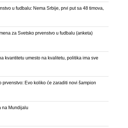
stvo u fudbalu: Nema Srbije, prvi put sa 48 timova,
remena za Svetsko prvenstvo u fudbalu (anketa)
a kvantitetu umesto na kvalitetu, politika ima sve
prvenstvo: Evo koliko će zaraditi novi šampion
a na Mundijalu