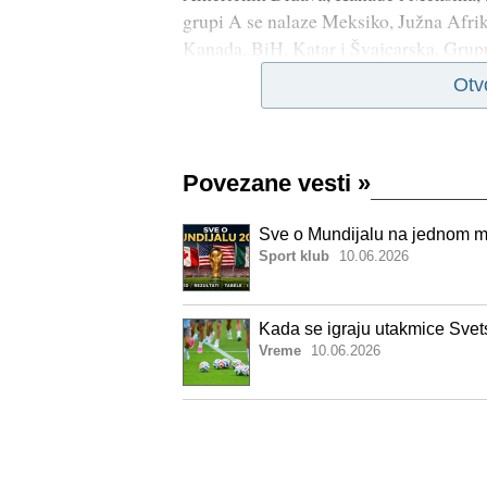
grupi A se nalaze Meksiko, Južna Afrika
Kanada, BiH, Katar i Švajcarska. Grup
Otv
Povezane vesti
»
Sve o Mundijalu na jednom mes
Sport klub
10.06.2026
Kada se igraju utakmice Svets
Vreme
10.06.2026