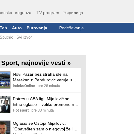
enska prognoza
TV program
Ћирилица
Teh
Auto
Putovanja
Podešavanja
Sputnik
Svi izvori
Sport, najnovije vesti »
Novi Pazar bez straha ide na
Marakanu: Pandurović veruje u
svoj tim
IndeksOnline
pre 28 minuta
Potres u ABA ligi: Mijailović se
hitno oglasio – velike promene na
pomolu!
Hot sport
pre 33 minuta
Oglasio se Ostoja Mijailović:
"Obavešten sam o njegovoj želji