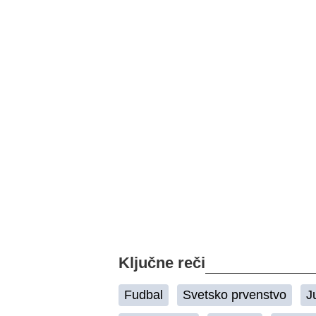
Ključne reči
Fudbal
Svetsko prvenstvo
J