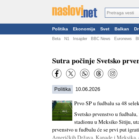
Politika
Ekonomija
Svet
Balkan
Dr
Beta
N1
Insajder
BBC News
Euronews
B
Sutra počinje Svetsko prve
Politika
10.06.2026
Prvo SP u fudbalu sa 48 selek
Svetsko prvenstvo u fudbalu, 
stadionu u Meksiko Sitiju, 
prvenstvo u fudbalu će se prvi put igrat
Američkih Država, Kanade i Meksika, a 