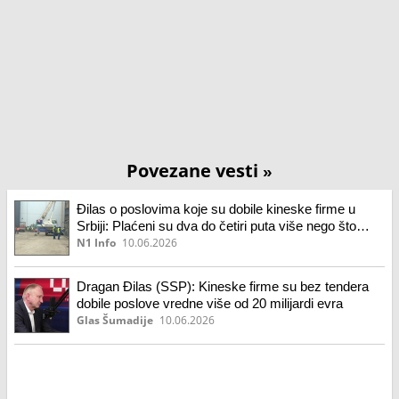
Povezane vesti
»
Đilas o poslovima koje su dobile kineske firme u
Srbiji: Plaćeni su dva do četiri puta više nego što
vrede u Kini i EU
N1 Info
10.06.2026
Dragan Đilas (SSP): Kineske firme su bez tendera
dobile poslove vredne više od 20 milijardi evra
Glas Šumadije
10.06.2026