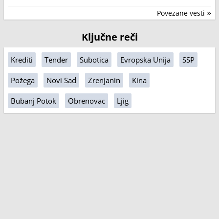
Povezane vesti
»
Ključne reči
Krediti
Tender
Subotica
Evropska Unija
SSP
Požega
Novi Sad
Zrenjanin
Kina
Bubanj Potok
Obrenovac
Ljig