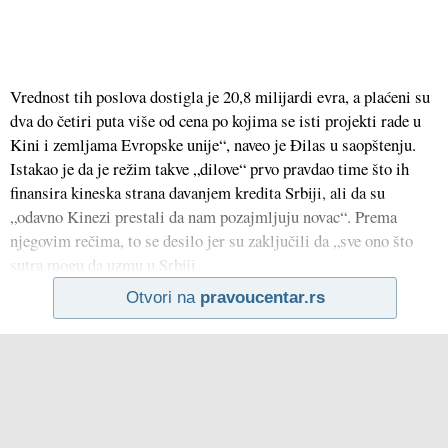
Vrednost tih poslova dostigla je 20,8 milijardi evra, a plaćeni su
dva do četiri puta više od cena po kojima se isti projekti rade u
Kini i zemljama Evropske unije“, naveo je Đilas u saopštenju.
Istakao je da je režim takve „dilove“ prvo pravdao time što ih
finansira kineska strana davanjem kredita Srbiji, ali da su
„odavno Kinezi prestali da nam pozajmljuju novac“. Prema
njegovim rečima, to se desilo jer su zaključili da „sve ono što
sutra mogu da uzmu u Srbiji
Otvori na
pravoucentar.rs