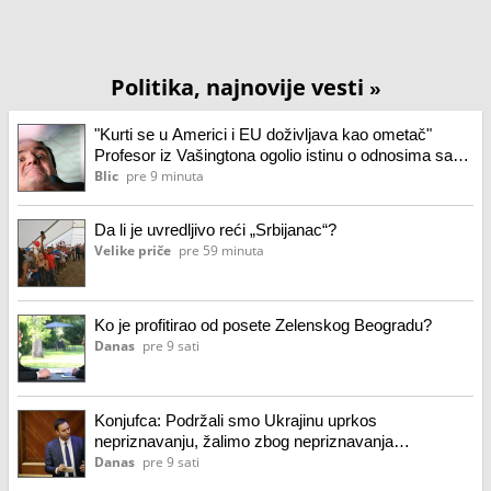
Politika, najnovije vesti
»
"Kurti se u Americi i EU doživljava kao ometač"
Profesor iz Vašingtona ogolio istinu o odnosima sa
Prištinom: Izolacija sve veća, najveća zamerka -
Blic
pre 9 minuta
odnos sa Beogradom!
Da li je uvredljivo reći „Srbijanac“?
Velike priče
pre 59 minuta
Ko je profitirao od posete Zelenskog Beogradu?
Danas
pre 9 sati
Konjufca: Podržali smo Ukrajinu uprkos
nepriznavanju, žalimo zbog nepriznavanja
nezavisnosti Kosova
Danas
pre 9 sati