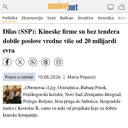
Politika
Ekonomija
Svet
Balkan
Društvo
Hronika
Kult
Đilas (SSP): Kineske firme su bez tendera
dobile poslove vredne više od 20 milijardi
evra
Pravo u centar
10.06.2026 | Maria Popović
„Obrenovac–Ljig, Ostružnica–Bubanj Potok,
Fruškogorski koridor, Novi Sad–Zrenjanin–Beograd,
Požega–Boljare, brza pruga do Subotice, beogradski
metro i Kostolac B, samo su neki od projekata koje su dobile
kineske kompanije.