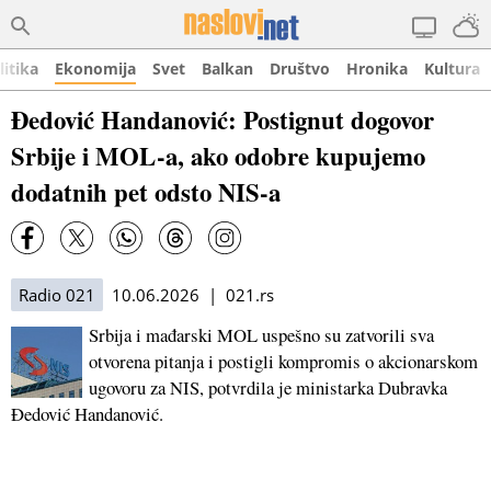
litika
Ekonomija
Svet
Balkan
Društvo
Hronika
Kultura
Đedović Handanović: Postignut dogovor
Srbije i MOL-a, ako odobre kupujemo
dodatnih pet odsto NIS-a
Radio 021
10.06.2026 | 021.rs
Srbija i mađarski MOL uspešno su zatvorili sva
otvorena pitanja i postigli kompromis o akcionarskom
ugovoru za NIS, potvrdila je ministarka Dubravka
Đedović Handanović.