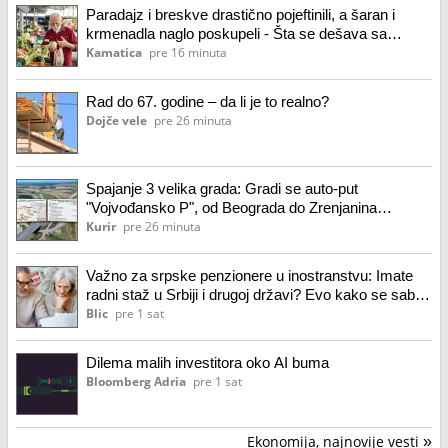
Paradajz i breskve drastično pojeftinili, a šaran i
krmenadla naglo poskupeli - Šta se dešava sa
cenama na pijaci?
Kamatica
pre 16 minuta
Rad do 67. godine – da li je to realno?
Dojče vele
pre 26 minuta
Spajanje 3 velika grada: Gradi se auto-put
"Vojvođansko P", od Beograda do Zrenjanina
stizaćemo za 35 minuta, evo detaljne trase i kako
Kurir
pre 26 minuta
napreduju radovi foto
Važno za srpske penzionere u inostranstvu: Imate
radni staž u Srbiji i drugoj državi? Evo kako se sabira
i gde podnosite zahtev za penziju
Blic
pre 1 sat
Dilema malih investitora oko AI buma
Bloomberg Adria
pre 1 sat
Ekonomija, najnovije vesti
»