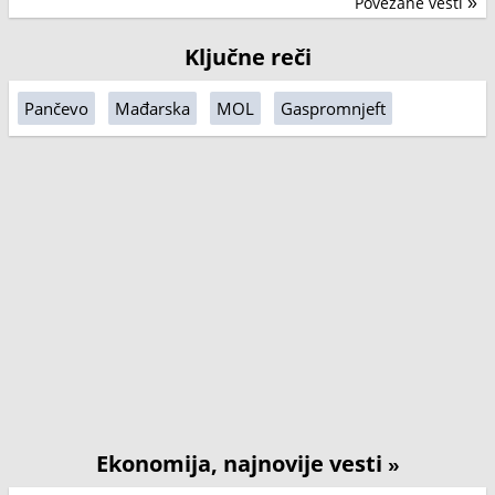
Povezane vesti
»
Ključne reči
Pančevo
Mađarska
MOL
Gaspromnjeft
Ekonomija, najnovije vesti
»