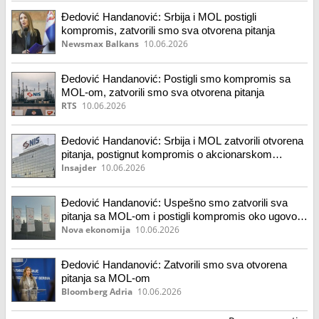
Đedović Handanović: Srbija i MOL postigli
kompromis, zatvorili smo sva otvorena pitanja
Newsmax Balkans
10.06.2026
Đedović Handanović: Postigli smo kompromis sa
MOL-om, zatvorili smo sva otvorena pitanja
RTS
10.06.2026
Đedović Handanović: Srbija i MOL zatvorili otvorena
pitanja, postignut kompromis o akcionarskom
ugovoru za NIS
Insajder
10.06.2026
Đedović Handanović: Uspešno smo zatvorili sva
pitanja sa MOL-om i postigli kompromis oko ugovora
akcionara
Nova ekonomija
10.06.2026
Đedović Handanović: Zatvorili smo sva otvorena
pitanja sa MOL-om
Bloomberg Adria
10.06.2026