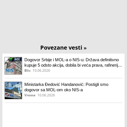
Povezane vesti
»
Dogovor Srbije i MOL-a o NIS-u: Država definitivno
kupuje 5 odsto akcija, dobila bi veća prava, rafinerija
u Pančevu nastavlja da radi
Blic
10.06.2026
Ministarka Đedović Handanović: Postigli smo
dogovor sa MOL-om oko NIS-a
Vreme
10.06.2026