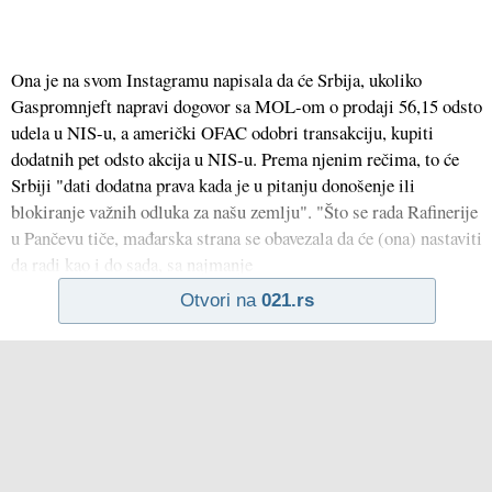
Ona je na svom Instagramu napisala da će Srbija, ukoliko
Gaspromnjeft napravi dogovor sa MOL-om o prodaji 56,15 odsto
udela u NIS-u, a američki OFAC odobri transakciju, kupiti
dodatnih pet odsto akcija u NIS-u. Prema njenim rečima, to će
Srbiji "dati dodatna prava kada je u pitanju donošenje ili
blokiranje važnih odluka za našu zemlju". "Što se rada Rafinerije
u Pančevu tiče, mađarska strana se obavezala da će (ona) nastaviti
da radi kao i do sada, sa najmanje
Otvori na
021.rs