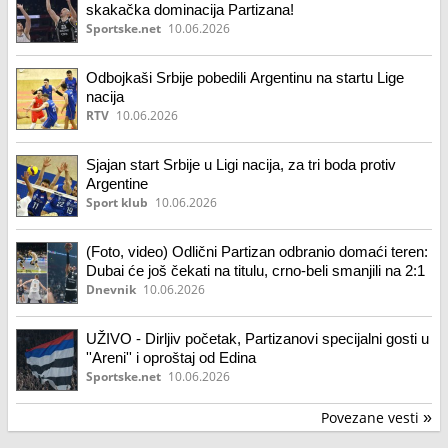
skakačka dominacija Partizana!
Sportske.net
10.06.2026
Odbojkaši Srbije pobedili Argentinu na startu Lige
nacija
RTV
10.06.2026
Sjajan start Srbije u Ligi nacija, za tri boda protiv
Argentine
Sport klub
10.06.2026
(Foto, video) Odlični Partizan odbranio domaći teren:
Dubai će još čekati na titulu, crno-beli smanjili na 2:1
Dnevnik
10.06.2026
UŽIVO - Dirljiv početak, Partizanovi specijalni gosti u
''Areni'' i oproštaj od Edina
Sportske.net
10.06.2026
Povezane vesti
»