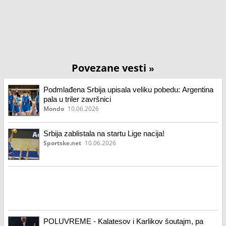
Povezane vesti
»
Podmlađena Srbija upisala veliku pobedu: Argentina
pala u triler završnici
Mondo
10.06.2026
Srbija zablistala na startu Lige nacija!
Sportske.net
10.06.2026
POLUVREME - Kalatesov i Karlikov šoutajm, pa