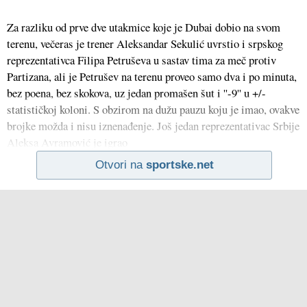
Za razliku od prve dve utakmice koje je Dubai dobio na svom
terenu, večeras je trener Aleksandar Sekulić uvrstio i srpskog
reprezentativca Filipa Petruševa u sastav tima za meč protiv
Partizana, ali je Petrušev na terenu proveo samo dva i po minuta,
bez poena, bez skokova, uz jedan promašen šut i ''-9'' u +/-
statističkoj koloni. S obzirom na dužu pauzu koju je imao, ovakve
brojke možda i nisu iznenađenje. Još jedan reprezentativac Srbije
Aleksa Avramović je igrao
Otvori na
sportske.net