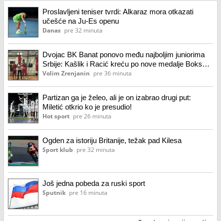
Proslavljeni teniser tvrdi: Alkaraz mora otkazati
učešće na Ju-Es openu
Danas
pre 32 minuta
Dvojac BK Banat ponovo među najboljim juniorima
Srbije: Kašlik i Racić kreću po nove medalje Boks
klub Banat
Volim Zrenjanin
pre 36 minuta
Partizan ga je želeo, ali je on izabrao drugi put:
Miletić otkrio ko je presudio!
Hot sport
pre 26 minuta
Ogden za istoriju Britanije, težak pad Kilesa
Sport klub
pre 32 minuta
Još jedna pobeda za ruski sport
Sputnik
pre 16 minuta