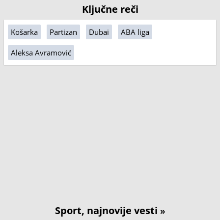
Ključne reči
Košarka
Partizan
Dubai
ABA liga
Aleksa Avramović
Sport, najnovije vesti
»