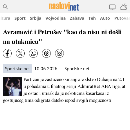
ltura
Sport
Srbija
Vojvodina
Zabava
Teh
Auto
Putova
Avramović i Petrušev ''kao da nisu ni došli
na utakmicu''
Sportske.net
10.06.2026 | Sportske.net
Partizan je zasluženo smanjio vođstvo Dubaija na 2:1
u pobedama u finalnoj seriji AdmiralBet ABA lige, ali
je ostao i utisak da je nekolicina košarkaša iz
gostujućeg tima odigrala daleko ispod svojih mogućnosti.