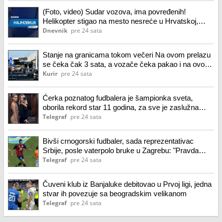
(Foto, video) Sudar vozova, ima povređenih!
Helikopter stigao na mesto nesreće u Hrvatskoj,
pruga zatvorena
Dnevnik
pre 24 sata
Stanje na granicama tokom večeri Na ovom prelazu
se čeka čak 3 sata, a vozače čeka pakao i na ovom
prilazu
Kurir
pre 24 sata
Ćerka poznatog fudbalera je šampionka sveta,
oborila rekord star 11 godina, za sve je zaslužna
njena mama
Telegraf
pre 24 sata
Bivši crnogorski fudbaler, sada reprezentativac
Srbije, posle vaterpolo bruke u Zagrebu: "Pravda
uvek dođe..."
Telegraf
pre 24 sata
Čuveni klub iz Banjaluke debitovao u Prvoj ligi, jedna
stvar ih povezuje sa beogradskim velikanom
Telegraf
pre 24 sata