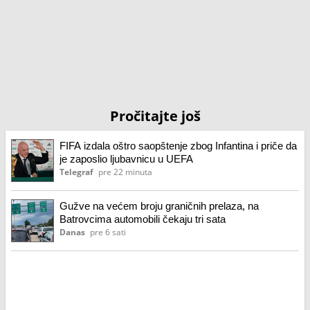
Pročitajte još
FIFA izdala oštro saopštenje zbog Infantina i priče da
je zaposlio ljubavnicu u UEFA
Telegraf
pre 22 minuta
Gužve na većem broju graničnih prelaza, na
Batrovcima automobili čekaju tri sata
Danas
pre 6 sati