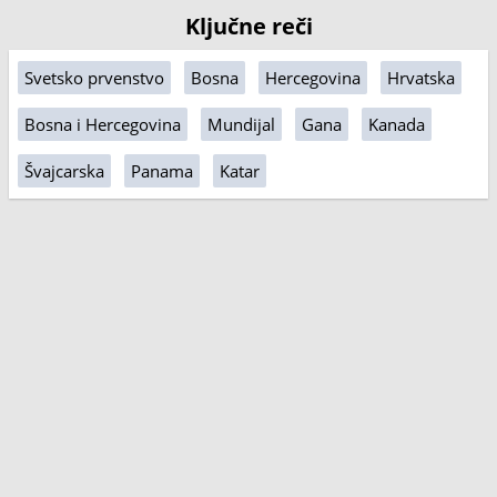
Ključne reči
Svetsko prvenstvo
Bosna
Hercegovina
Hrvatska
Bosna i Hercegovina
Mundijal
Gana
Kanada
Švajcarska
Panama
Katar