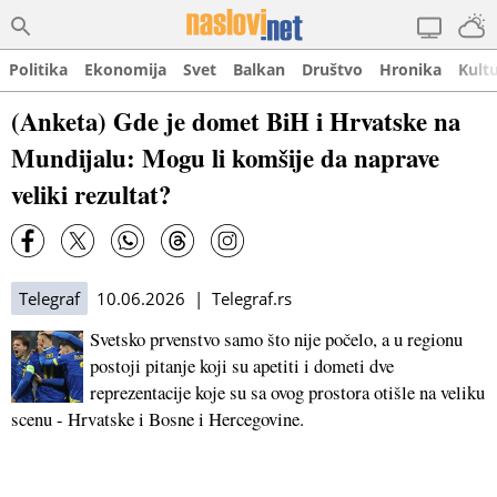
Politika
Ekonomija
Svet
Balkan
Društvo
Hronika
Kult
(Anketa) Gde je domet BiH i Hrvatske na
Mundijalu: Mogu li komšije da naprave
veliki rezultat?
Telegraf
10.06.2026 | Telegraf.rs
Svetsko prvenstvo samo što nije počelo, a u regionu
postoji pitanje koji su apetiti i dometi dve
reprezentacije koje su sa ovog prostora otišle na veliku
scenu - Hrvatske i Bosne i Hercegovine.