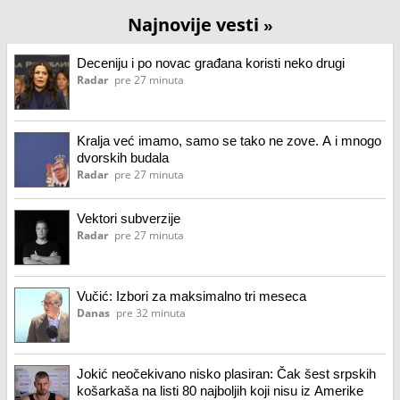
Najnovije vesti
»
Deceniju i po novac građana koristi neko drugi
Radar
pre 27 minuta
Kralja već imamo, samo se tako ne zove. A i mnogo
dvorskih budala
Radar
pre 27 minuta
Vektori subverzije
Radar
pre 27 minuta
Vučić: Izbori za maksimalno tri meseca
Danas
pre 32 minuta
Jokić neočekivano nisko plasiran: Čak šest srpskih
košarkaša na listi 80 najboljih koji nisu iz Amerike