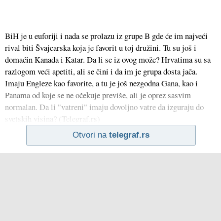
BiH je u euforiji i nada se prolazu iz grupe B gde će im najveći
rival biti Švajcarska koja je favorit u toj družini. Tu su još i
domaćin Kanada i Katar. Da li se iz ovog može? Hrvatima su sa
razlogom veći apetiti, ali se čini i da im je grupa dosta jača.
Imaju Engleze kao favorite, a tu je još nezgodna Gana, kao i
Panama od koje se ne očekuje previše, ali je oprez sasvim
normalan. Da li "vatreni" imaju dovoljno vatre da izguraju do
svetskih visina? (Telegraf.rs)
Otvori na
telegraf.rs