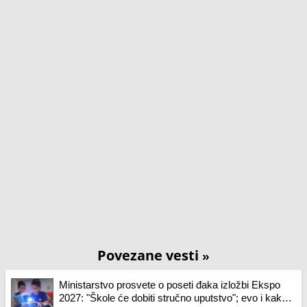
Povezane vesti
»
Ministarstvo prosvete o poseti đaka izložbi Ekspo
2027: "Škole će dobiti stručno uputstvo"; evo i kako