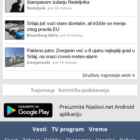
štampanom izdanju Nedeljnika
Nedeljnik
pre 34 minuta
Srbija još vozi stare dizelaše, ali tržište se menja
zbog pravila EU
Bloomberg Adria
pre 4 minuta
Pakleno jutro: Zrenjanin već u 8 ujutru najtopliji grad u
Srbiji, na snazi crveni meteo-alarm
Zrenjaninski
pre 14 minuta
Društvo, najnovije vesti
»
Ћирилица
Korisnička podešavanja
Preuzmite Naslovi.net Android
aplikaciju
Vesti
TV program
Vreme