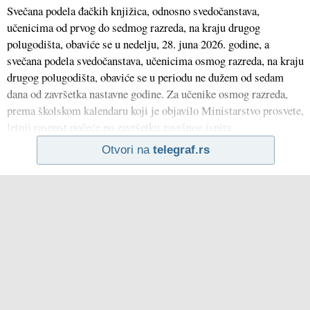
Svečana podela đačkih knjižica, odnosno svedočanstava,
učenicima od prvog do sedmog razreda, na kraju drugog
polugodišta, obaviće se u nedelju, 28. juna 2026. godine, a
svečana podela svedočanstava, učenicima osmog razreda, na kraju
drugog polugodišta, obaviće se u periodu ne dužem od sedam
dana od završetka nastavne godine. Za učenike osmog razreda,
prema školskom kalendaru koji je objavilo Ministarstvo prosvete,
letnji raspust počeće po završetku završnog ispita
Otvori na
telegraf.rs