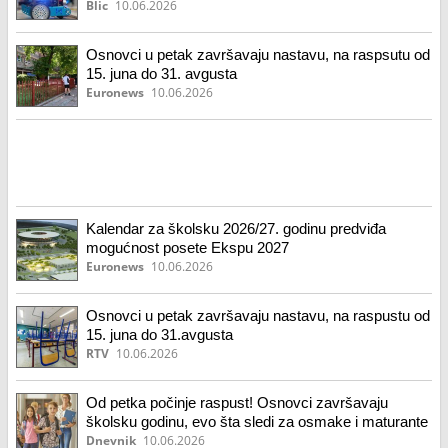
izgleda školski kalendar za 2026/27. godinu
Blic
10.06.2026
Osnovci u petak završavaju nastavu, na raspsutu od
15. juna do 31. avgusta
Euronews
10.06.2026
Kalendar za školsku 2026/27. godinu predviđa
mogućnost posete Ekspu 2027
Euronews
10.06.2026
Osnovci u petak završavaju nastavu, na raspustu od
15. juna do 31.avgusta
RTV
10.06.2026
Od petka počinje raspust! Osnovci završavaju
školsku godinu, evo šta sledi za osmake i maturante
Dnevnik
10.06.2026