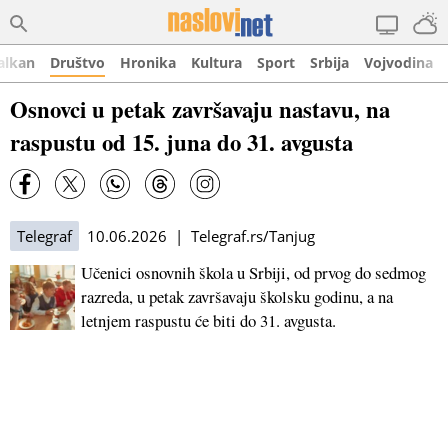
alkan
Društvo
Hronika
Kultura
Sport
Srbija
Vojvodina
Osnovci u petak završavaju nastavu, na
raspustu od 15. juna do 31. avgusta
Telegraf
10.06.2026 | Telegraf.rs/Tanjug
Učenici osnovnih škola u Srbiji, od prvog do sedmog
razreda, u petak završavaju školsku godinu, a na
letnjem raspustu će biti do 31. avgusta.