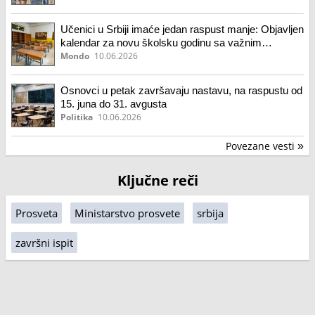
Učenici u Srbiji imaće jedan raspust manje: Objavljen
kalendar za novu školsku godinu sa važnim
datumima
Mondo
10.06.2026
Osnovci u petak završavaju nastavu, na raspustu od
15. juna do 31. avgusta
Politika
10.06.2026
Povezane vesti
»
Ključne reči
Prosveta
Ministarstvo prosvete
srbija
završni ispit