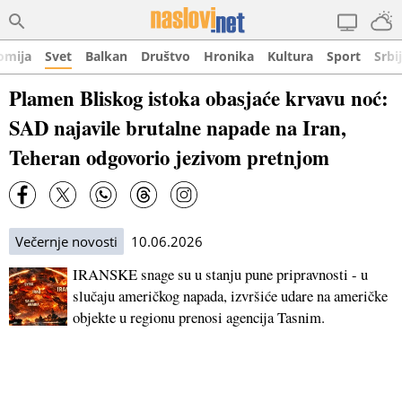
omija
Svet
Balkan
Društvo
Hronika
Kultura
Sport
Srbi
Plamen Bliskog istoka obasjaće krvavu noć:
SAD najavile brutalne napade na Iran,
Teheran odgovorio jezivom pretnjom
Večernje novosti
10.06.2026
IRANSKE snage su u stanju pune pripravnosti - u
slučaju američkog napada, izvršiće udare na američke
objekte u regionu prenosi agencija Tasnim.