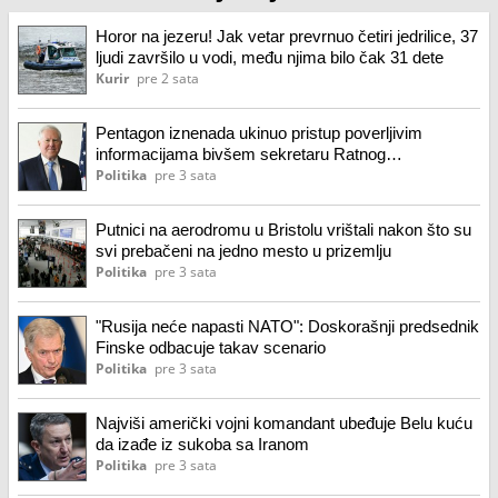
Horor na jezeru! Jak vetar prevrnuo četiri jedrilice, 37
ljudi završilo u vodi, među njima bilo čak 31 dete
Kurir
pre 2 sata
Pentagon iznenada ukinuo pristup poverljivim
informacijama bivšem sekretaru Ratnog
vazduhoplovstva
Politika
pre 3 sata
Putnici na aerodromu u Bristolu vrištali nakon što su
svi prebačeni na jedno mesto u prizemlju
Politika
pre 3 sata
"Rusija neće napasti NATO": Doskorašnji predsednik
Finske odbacuje takav scenario
Politika
pre 3 sata
Najviši američki vojni komandant ubeđuje Belu kuću
da izađe iz sukoba sa Iranom
Politika
pre 3 sata