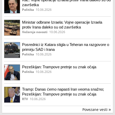
završetka
Politika
10.06.2026
Ministar odbrane Izraela: Vojne operacije Izraela
protiv Irana daleko su od završetka
Večernje novosti
10.06.2026
Posrednici iz Katara stigla u Teheran na razgovore o
primirju SAD i Irana
Politika
10.06.2026
Pezeškijan: Trampove pretnje su znak očaja
Politika
10.06.2026
Tramp: Danas ćemo napasti Iran veoma snažno;
Pezeškijan: Trampove pretnje su znak očaja
RTV
10.06.2026
Povezane vesti
»