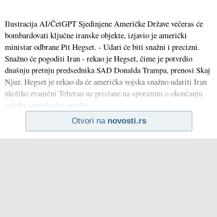
Ilustracija AI/ČetGPT Sjedinjene Američke Države večeras će
bombardovati ključne iranske objekte, izjavio je američki
ministar odbrane Pit Hegset. - Udari će biti snažni i precizni.
Snažno će pogoditi Iran - rekao je Hegset, čime je potvrdio
dnašnju pretnju predsednika SAD Donalda Trampa, prenosi Skaj
Njuz. Hegset je rekao da će američka vojska snažno udariti Iran
ukoliko zvanični Teheran ne pristane na sporazum o okončanju
sukoba između dve zemlje. -
Otvori na
novosti.rs