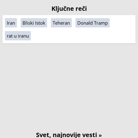
Ključne reči
Iran
Bliski Istok
Teheran
Donald Tramp
rat u iranu
Svet, najnovije vesti
»