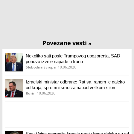
Povezane vesti
»
Nekoliko sati posle Trumpovog upozorenja, SAD
ponovo izvele napade u Iranu
Slobodna Evropa
10.06.2026
Izraelski ministar odbrane: Rat sa Iranom je daleko
od kraja, spremni smo za napad velikom silom
Kurir
10.06.2026
Kac: Vojne operacije Izraela protiv Irana daleko su od