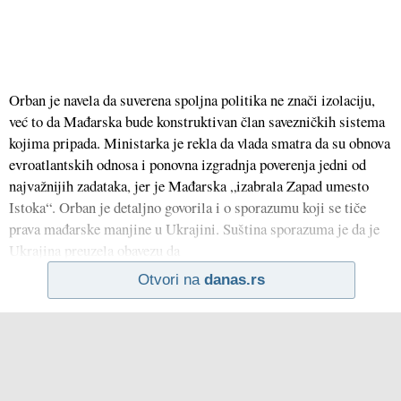
Orban je navela da suverena spoljna politika ne znači izolaciju,
već to da Mađarska bude konstruktivan član savezničkih sistema
kojima pripada. Ministarka je rekla da vlada smatra da su obnova
evroatlantskih odnosa i ponovna izgradnja poverenja jedni od
najvažnijih zadataka, jer je Mađarska „izabrala Zapad umesto
Istoka“. Orban je detaljno govorila i o sporazumu koji se tiče
prava mađarske manjine u Ukrajini. Suština sporazuma je da je
Ukrajina preuzela obavezu da
Otvori na
danas.rs