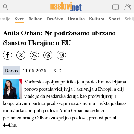
omija
Svet
Balkan
Društvo
Hronika
Kultura
Sport
Srbi
Anita Orban: Ne podržavamo ubrzano
članstvo Ukrajine u EU
Danas
11.06.2026 | S. D.
Mađarska spoljna politika je u proteklim nedeljama
ponovo postala vidljivija i aktivnija u Evropi, a cilj
vlade je da Mađarska deluje kao predvidljiviji i
kooperativniji partner pred svojim saveznicima – rekla je danas
ministarka spoljnih poslova Anita Orban na sednici
parlamentarnog Odbora za spoljne poslove, prenosi portal
444.hu.