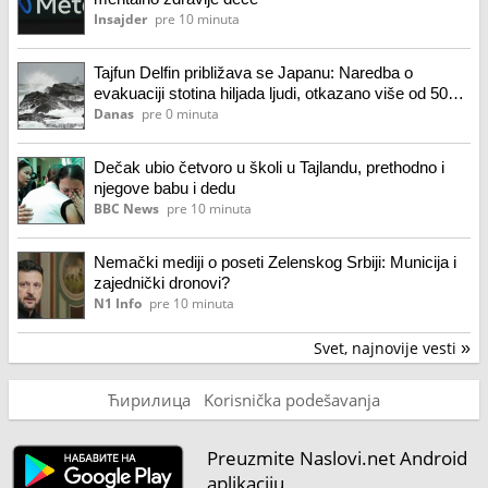
Insajder
pre 10 minuta
Tajfun Delfin približava se Japanu: Naredba o
evakuaciji stotina hiljada ljudi, otkazano više od 500
letova
Danas
pre 0 minuta
Dečak ubio četvoro u školi u Tajlandu, prethodno i
njegove babu i dedu
BBC News
pre 10 minuta
Nemački mediji o poseti Zelenskog Srbiji: Municija i
zajednički dronovi?
N1 Info
pre 10 minuta
Svet, najnovije vesti
»
Ћирилица
Korisnička podešavanja
Preuzmite Naslovi.net Android
aplikaciju