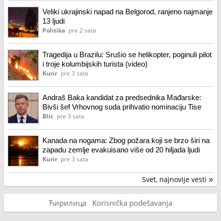
Veliki ukrajinski napad na Belgorod, ranjeno najmanje
13 ljudi
Politika
pre 2 sata
Tragedija u Brazilu: Srušio se helikopter, poginuli pilot
i troje kolumbijskih turista (video)
Kurir
pre 3 sata
Andraš Baka kandidat za predsednika Mađarske:
Bivši šef Vrhovnog suda prihvatio nominaciju Tise
Blic
pre 3 sata
Kanada na nogama: Zbog požara koji se brzo širi na
zapadu zemlje evakuisano više od 20 hiljada ljudi
Kurir
pre 3 sata
Svet, najnovije vesti
»
Ћирилица
Korisnička podešavanja