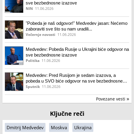
sve bezbednosne izazove
NIN
11.06.2026
"Pobeda je naš odgovor!" Medvedev jasan: Nećemo
zaboraviti sve što su nam uradili...
Večernje novosti
11.06.2026
Medvedev: Pobeda Rusije u Ukrajini biće odgovor na
sve bezbednosne izazove
Politika
11.06.2026
Medvedev: Pred Rusijom je sedam izazova, a
pobeda u SVO biće odgovor na sve bezbednosne
izazove
Sputnik
11.06.2026
Povezane vesti
»
Ključne reči
Dmitrij Medvedev
Moskva
Ukrajina