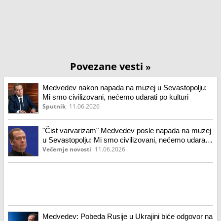
Povezane vesti
»
Medvedev nakon napada na muzej u Sevastopolju:
Mi smo civilizovani, nećemo udarati po kulturi
Sputnik
11.06.2026
"Čist varvarizam" Medvedev posle napada na muzej
u Sevastopolju: Mi smo civilizovani, nećemo udarati
po kulturi
Večernje novosti
11.06.2026
Medvedev: Pobeda Rusije u Ukrajini biće odgovor na