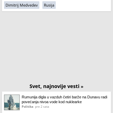
Dimitrij Medvedev
Rusija
Svet, najnovije vesti
»
Rumunija digla u vazduh četiri barže na Dunavu radi
povećanja nivoa vode kod nuklearke
Politika
pre 2 sata