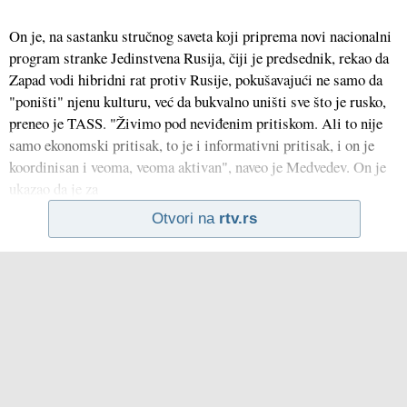
On je, na sastanku stručnog saveta koji priprema novi nacionalni
program stranke Jedinstvena Rusija, čiji je predsednik, rekao da
Zapad vodi hibridni rat protiv Rusije, pokušavajući ne samo da
"poništi" njenu kulturu, već da bukvalno uništi sve što je rusko,
preneo je TASS. "Živimo pod neviđenim pritiskom. Ali to nije
samo ekonomski pritisak, to je i informativni pritisak, i on je
koordinisan i veoma, veoma aktivan", naveo je Medvedev. On je
ukazao da je za
Otvori na
rtv.rs