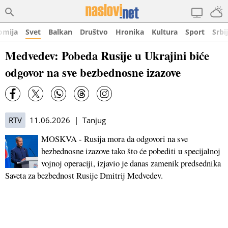
omija
Svet
Balkan
Društvo
Hronika
Kultura
Sport
Srbi
Medvedev: Pobeda Rusije u Ukrajini biće
odgovor na sve bezbednosne izazove
RTV
11.06.2026 | Tanjug
MOSKVA - Rusija mora da odgovori na sve
bezbednosne izazove tako što će pobediti u specijalnoj
vojnoj operaciji, izjavio je danas zamenik predsednika
Saveta za bezbednost Rusije Dmitrij Medvedev.