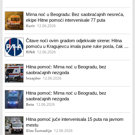
Mirna noć u Beogradu: Bez saobraćajnih nesreća,
ekipe Hitne pomoći intervenisale 77 puta
Kurir
12.06.2026
Čitave noći ovim gradom odjekivale sirene: Hitna
pomoću u Kragujevcu imala pune ruke posla, čak 47
intervencija
RINA
12.06.2026
Hitna pomoć: Mirna noć u Beogradu, bez
saobraćajnih nezgoda
Insajder
12.06.2026
Hitna pomoć: Mirna noć u Beogradu, bez
saobraćajnih nezgoda
Beta
12.06.2026
Hitna pomoć juče intervenisala 15 puta na javnom
mestu
Glas Šumadije
12.06.2026