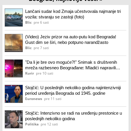
Lančani sudar kod Zmaja učestvovala najmanje tri
vozila: stvaraju se zastoji (foto)
Blic
pre 6 sati
(Video) Jeziv prizor na auto-putu kod Beograda!
Gust dim se širi, nebo potpuno narandžasto
Blic
pre 7 sati
"Da li je bre ovo moguće?!" Snimak s društvenih
mreža razbesneo Beograđane: Mladići napravili
bakljadu u naselju Stepan Stepanović, pa izazvali
Kurir
pre 10 sati
požar (video)
Stojčić: U poslednjih nekoliko godina najintenzivniji
period uređenja Beograda od 1945. godine
Euronews
pre 11 sati
Stojčić: Intenzivno se radi na uređenju prestonice u
poslednjih nekoliko godina
Politika
pre 12 sati