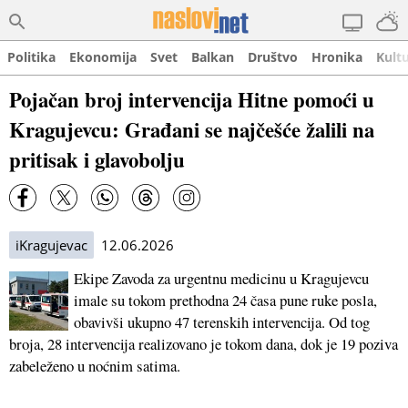
Politika
Ekonomija
Svet
Balkan
Društvo
Hronika
Kult
Pojačan broj intervencija Hitne pomoći u
Kragujevcu: Građani se najčešće žalili na
pritisak i glavobolju
iKragujevac
12.06.2026
Ekipe Zavoda za urgentnu medicinu u Kragujevcu
imale su tokom prethodna 24 časa pune ruke posla,
obavivši ukupno 47 terenskih intervencija. Od tog
broja, 28 intervencija realizovano je tokom dana, dok je 19 poziva
zabeleženo u noćnim satima.