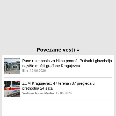
Povezane vesti
»
Pune ruke posla za Hitnu pomoć: Pritisak i glavobolja
najviše mučili građane Kragujevca
Blic
12.06.2026
ZUM Kragujevac: 47 terena i 37 pregleda u
prethodna 24 sata
Serbian News Media
12.06.2026