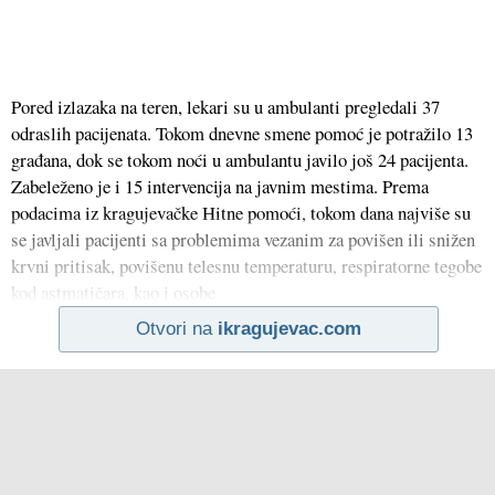
Pored izlazaka na teren, lekari su u ambulanti pregledali 37
odraslih pacijenata. Tokom dnevne smene pomoć je potražilo 13
građana, dok se tokom noći u ambulantu javilo još 24 pacijenta.
Zabeleženo je i 15 intervencija na javnim mestima. Prema
podacima iz kragujevačke Hitne pomoći, tokom dana najviše su
se javljali pacijenti sa problemima vezanim za povišen ili snižen
krvni pritisak, povišenu telesnu temperaturu, respiratorne tegobe
kod astmatičara, kao i osobe
Otvori na
ikragujevac.com