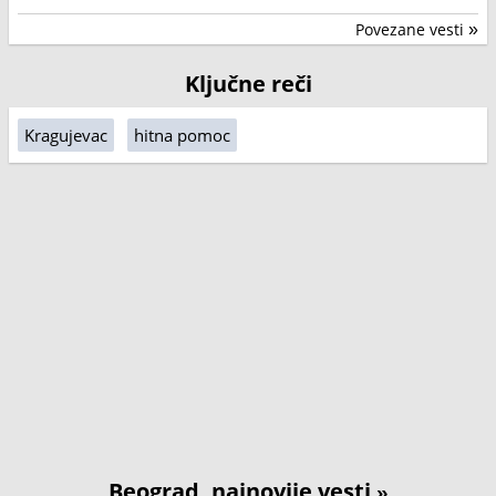
Povezane vesti
»
Ključne reči
Kragujevac
hitna pomoc
Beograd, najnovije vesti
»