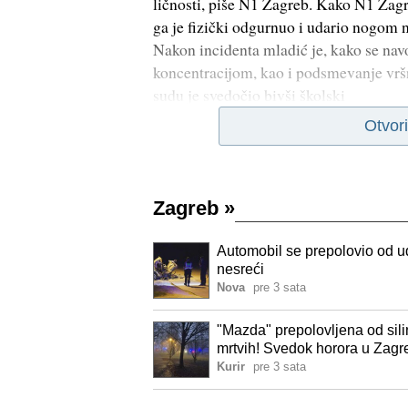
ličnosti, piše N1 Zagreb. Kako N1 Zagr
ga je fizički odgurnuo i udario nogom 
Nakon incidenta mladić je, kako se nav
koncentracijom, kao i podsmevanje vrš
sudu je svedočio bivši školski
Otvor
Zagreb
»
Automobil se prepolovio od ud
nesreći
Nova
pre 3 sata
"Mazda" prepolovljena od sili
mrtvih! Svedok horora u Zagr
Kurir
pre 3 sata