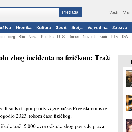
Vesti
Vrem
uštvo
Hronika
Kultura
Sport
Srbija
Vojvodina
Zabava
loomberg
Blic
Nova
Politika
RTS
Danas
Novosti
Kurir
RTV
DW
olu zbog incidenta na fizičkom: Traži
vodi sudski spor protiv zagrebačke Prve ekonomske
dogodio 2023. tokom časa fizičkog.
 škole traži 5.000 evra odštete zbog povrede prava