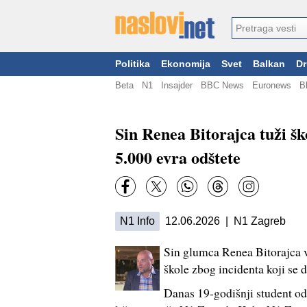
Politika
Ekonomija
Svet
Balkan
Dr
Beta
N1
Insajder
BBC News
Euronews
B
Sin Renea Bitorajca tuži šk
5.000 evra odštete
N1 Info
12.06.2026 | N1 Zagreb
Sin glumca Renea Bitorajca 
škole zbog incidenta koji se 
Danas 19-godišnji student od