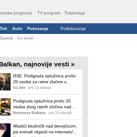
enska prognoza
TV program
Ћирилица
Teh
Auto
Putovanja
Podešavanja
Sputnik
Svi izvori
Balkan, najnovije vesti »
RSE: Podignuta optužnica protiv
20 osoba za ratne zločine u
Đakovici, među njima i Radoičić
N1 Info
pre 14 minuta
Podignuta optužnica protiv 20
osoba zbog ratnih zločina nad
civilima u Đakovici tokom 1998. i
Newsmax Balkans
pre 14 minuta
1999. godine
Mladići bludničili nad devojčicom,
pa snimak objavili na internetu!