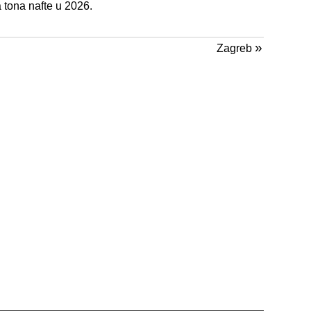
 tona nafte u 2026.
»
Zagreb