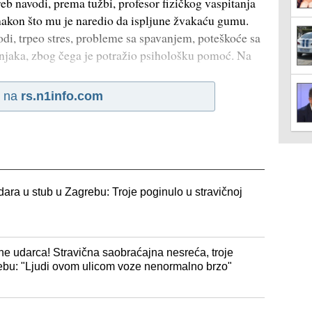
eb navodi, prema tužbi, profesor fizičkog vaspitanja
nakon što mu je naredio da ispljune žvakaću gumu.
odi, trpeo stres, probleme sa spavanjem, poteškoće sa
njaka, zbog čega je potražio psihološku pomoć. Na
i na
rs.n1info.com
ara u stub u Zagrebu: Troje poginulo u stravičnoj
ne udarca! Stravična saobraćajna nesreća, troje
ebu: "Ljudi ovom ulicom voze nenormalno brzo"