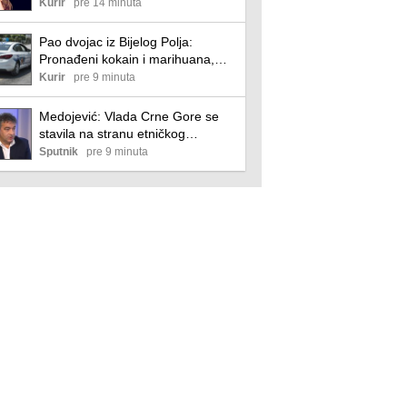
"Otac te gleda u lajvu, gleda te
Kurir
pre 14 minuta
više ljudi nego ikada", govorili joj
jezive stvari!
Pao dvojac iz Bijelog Polja:
Pronađeni kokain i marihuana,
sumnja se da su davali drogu
Kurir
pre 9 minuta
drugima
Medojević: Vlada Crne Gore se
stavila na stranu etničkog
čišćenja, zločina i zločinaca
Sputnik
pre 9 minuta