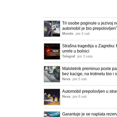
Tri osobe poginule u jezivoj
automobil je bio prepolovljen
Mondo
pre 4 sati
Strašna tragedija u Zagrebu: 
umrle u bolnici
Telegraf
pre 3 sata
Maloletnik preminuo posle pad
bez kacige, na trotinetu bio i 
Nova
pre 5 sati
Automobil prepolovljen u str
Nova
pre 6 sati
Garantuje je se naplata rezer