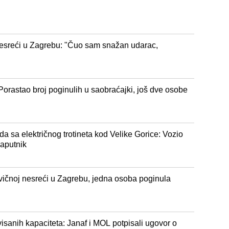
 nesreći u Zagrebu: "Čuo sam snažan udarac,
"
Porastao broj poginulih u saobraćajki, još dve osobe
a sa električnog trotineta kod Velike Gorice: Vozio
saputnik
avičnoj nesreći u Zagrebu, jedna osoba poginula
visanih kapaciteta: Janaf i MOL potpisali ugovor o