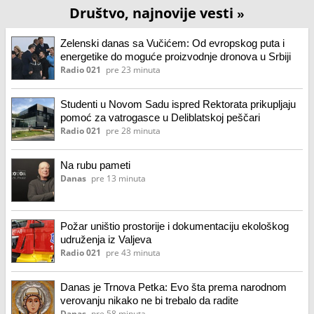
Društvo, najnovije vesti
»
Zelenski danas sa Vučićem: Od evropskog puta i
energetike do moguće proizvodnje dronova u Srbiji
Radio 021
pre 23 minuta
Studenti u Novom Sadu ispred Rektorata prikupljaju
pomoć za vatrogasce u Deliblatskoj peščari
Radio 021
pre 28 minuta
Na rubu pameti
Danas
pre 13 minuta
Požar uništio prostorije i dokumentaciju ekološkog
udruženja iz Valjeva
Radio 021
pre 43 minuta
Danas je Trnova Petka: Evo šta prema narodnom
verovanju nikako ne bi trebalo da radite
Danas
pre 58 minuta