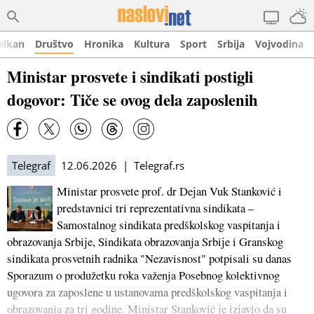
alkan
Društvo
Hronika
Kultura
Sport
Srbija
Vojvodina
Ministar prosvete i sindikati postigli
dogovor: Tiče se ovog dela zaposlenih
Telegraf
12.06.2026 | Telegraf.rs
Ministar prosvete prof. dr Deјan Vuk Stanković i
predstavnici tri reprezentativna sindikata –
Samostalnog sindikata predškolskog vaspitanja i
obrazovanja Srbiјe, Sindikata obrazovanja Srbiјe i Granskog
sindikata prosvetnih radnika "Nezavisnost" potpisali su danas
Sporazum o produžetku roka važenja Posebnog kolektivnog
ugovora za zaposlene u ustanovama predškolskog vaspitanja i
obrazovanja za tri godine. Ministar Stanković јe izјavio da su