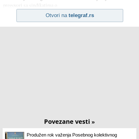
pregovori sa sindikatima o
Otvori na
telegraf.rs
Povezane vesti
»
Produžen rok važenja Posebnog kolektivnog