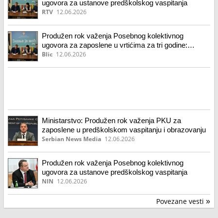
ugovora za ustanove predškolskog vaspitanja
RTV
12.06.2026
Produžen rok važenja Posebnog kolektivnog
ugovora za zaposlene u vrtićima za tri godine:
sastanak ministra prosvete i tri reprezentativna
Blic
12.06.2026
sindikata
Ministarstvo: Produžen rok važenja PKU za
zaposlene u predškolskom vaspitanju i obrazovanju
Serbian News Media
12.06.2026
Produžen rok važenja Posebnog kolektivnog
ugovora za ustanove predškolskog vaspitanja
NIN
12.06.2026
Povezane vesti
»