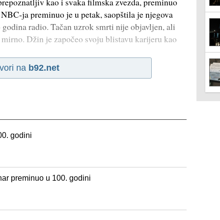
 prepoznatljiv kao i svaka filmska zvezda, preminuo
r NBC-ja preminuo je u petak, saopštila je njegova
odina radio. Tačan uzrok smrti nije objavljen, ali
 mirno. Džin je započeo svoju blistavu karijeru kao
vori na
b92.net
0. godini
nar preminuo u 100. godini