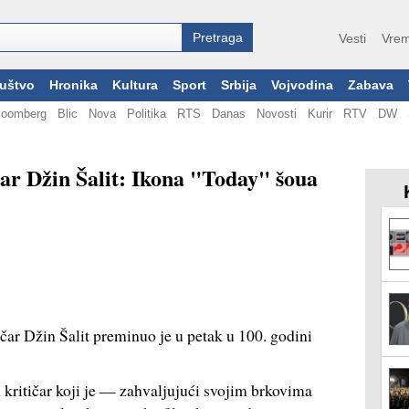
Vesti
Vrem
uštvo
Hronika
Kultura
Sport
Srbija
Vojvodina
Zabava
loomberg
Blic
Nova
Politika
RTS
Danas
Novosti
Kurir
RTV
DW
ar Džin Šalit: Ikona "Today" šoua
tičar Džin Šalit preminuo je u petak u 100. godini
i kritičar koji je — zahvaljujući svojim brkovima