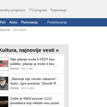
enska prognoza
TV program
Ћирилица
Teh
Auto
Putovanja
Podešavanja
Sputnik
Svi izvori
Kultura, najnovije vesti »
Nije pitanje može li FEST bez
politike, pitanje je može li bez
slobode
Danas
pre 1 sat
„Starenje nije nimalo zabavno“:
Autor „Igre prestola“ Džordž R. R.
Martin progovorio o depresiji
Danas
pre 3 sata
usred novih odlaganja knjige
Zašto je Nišvil pozvao 1111
posetilaca koji nikada nisu posetili