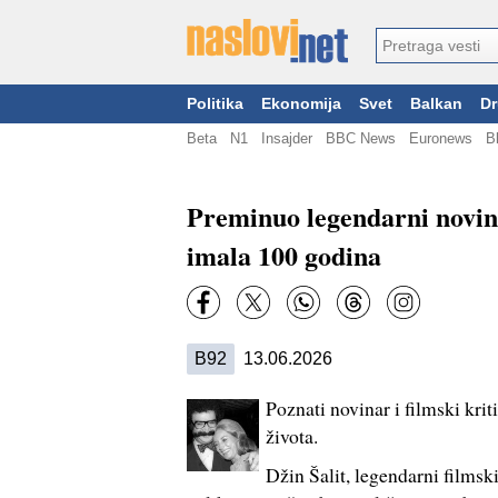
Politika
Ekonomija
Svet
Balkan
Dr
Beta
N1
Insajder
BBC News
Euronews
B
Preminuo legendarni novin
imala 100 godina
B92
13.06.2026
Poznati novinar i filmski kri
života.
Džin Šalit, legendarni filmsk