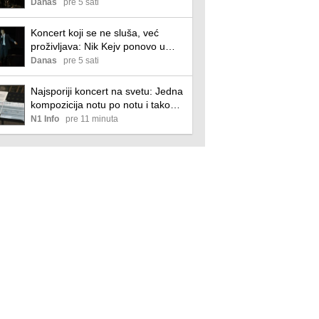
festival da kupe komplet karata?
Danas
pre 5 sati
Koncert koji se ne sluša, već
proživljava: Nik Kejv ponovo u
Beogradu
Danas
pre 5 sati
Najsporiji koncert na svetu: Jedna
kompozicija notu po notu i tako
sve do 2640. godine
N1 Info
pre 11 minuta