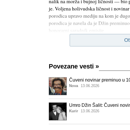
nalik na morža i bujnoj ličnosti — bio
je. Voljena holivudska ličnost i novina
porodica upravo mediju na kom je dugo g
porodica je navela da je Džin preminuo
honorarni saradnik emisije
Ot
Povezane vesti
»
Čuveni novinar preminuo u 10
Nova
13.06.2026
Umro Džin Šalit: Čuveni novi
Kurir
13.06.2026