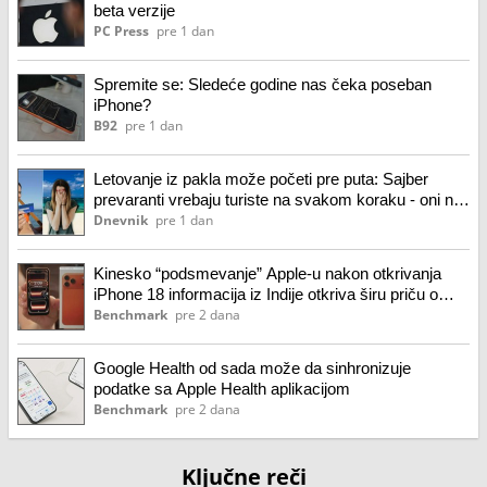
beta verzije
PC Press
pre 1 dan
Spremite se: Sledeće godine nas čeka poseban
iPhone?
B92
pre 1 dan
Letovanje iz pakla može početi pre puta: Sajber
prevaranti vrebaju turiste na svakom koraku - oni ne
idu na odmor
Dnevnik
pre 1 dan
Kinesko “podsmevanje” Apple-u nakon otkrivanja
iPhone 18 informacija iz Indije otkriva širu priču o
globalnoj proizvodnji
Benchmark
pre 2 dana
Google Health od sada može da sinhronizuje
podatke sa Apple Health aplikacijom
Benchmark
pre 2 dana
Ključne reči