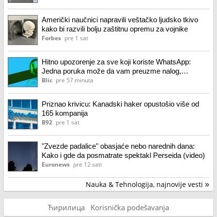
Američki naučnici napravili veštačko ljudsko tkivo
kako bi razvili bolju zaštitnu opremu za vojnike
Forbes
pre 1 sat
Hitno upozorenje za sve koji koriste WhatsApp:
Jedna poruka može da vam preuzme nalog,
obavezno proverite ovo podešavanje
Blic
pre 57 minuta
Priznao krivicu: Kanadski haker opustošio više od
165 kompanija
B92
pre 1 sat
"Zvezde padalice" obasjaće nebo narednih dana:
Kako i gde da posmatrate spektakl Perseida (video)
Euronews
pre 12 sati
Nauka & Tehnologija, najnovije vesti
»
Ћирилица
Korisnička podešavanja