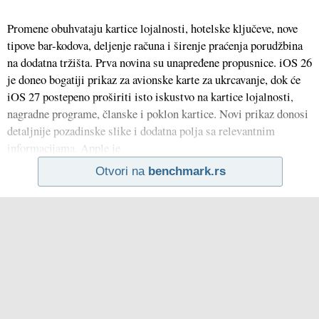
Promene obuhvataju kartice lojalnosti, hotelske ključeve, nove
tipove bar-kodova, deljenje računa i širenje praćenja porudžbina
na dodatna tržišta. Prva novina su unapređene propusnice. iOS 26
je doneo bogatiji prikaz za avionske karte za ukrcavanje, dok će
iOS 27 postepeno proširiti isto iskustvo na kartice lojalnosti,
nagradne programe, članske i poklon kartice. Novi prikaz donosi
detaljnije pozadinske slike i dodatna polja sa relevantnim
informacijama. Apple je
Otvori na
benchmark.rs