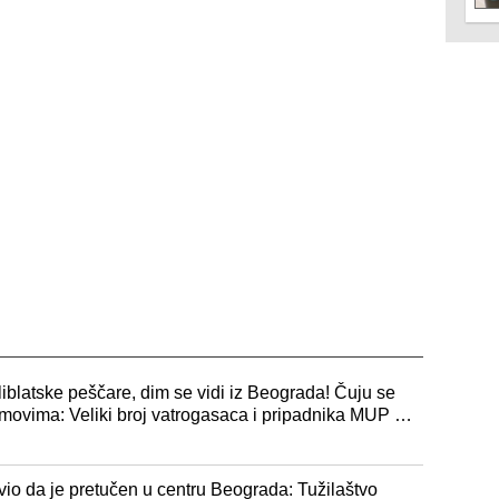
iblatske peščare, dim se vidi iz Beograda! Čuju se
 domovima: Veliki broj vatrogasaca i pripadnika MUP na
avio da je pretučen u centru Beograda: Tužilaštvo