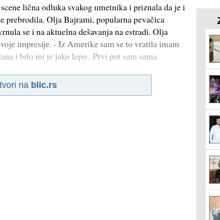
a scene lična odluka svakog umetnika i priznala da je i
 je prebrodila. Olja Bajrami, popularna pevačica
svrnula se i na aktuelna dešavanja na estradi. Olja
voje impresije. - Iz Amerike sam se to vratila imam
ana i bilo mi je jako lepo . Prvi put sam sama
tvori na
blic.rs