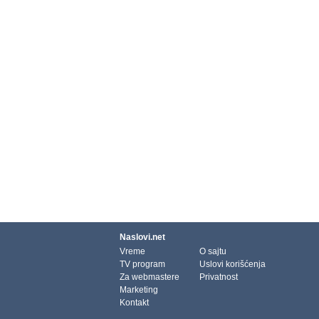
Naslovi.net
Vreme
O sajtu
TV program
Uslovi korišćenja
Za webmastere
Privatnost
Marketing
Kontakt