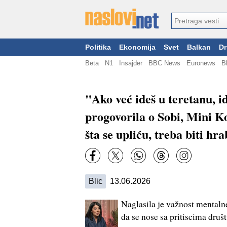
Politika
Ekonomija
Svet
Balkan
Dr
Beta
N1
Insajder
BBC News
Euronews
B
"Ako već ideš u teretanu, i
progovorila o Sobi, Mini Ko
šta se upliću, treba biti hra
Blic
13.06.2026
Naglasila je važnost mentalne 
da se nose sa pritiscima druš