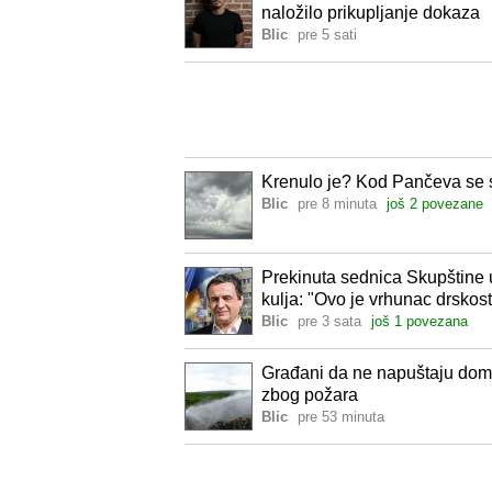
naložilo prikupljanje dokaza
Blic
pre 5 sati
Krenulo je? Kod Pančeva se s
Blic
pre 8 minuta
još 2 povezane
Prekinuta sednica Skupštine u
kulja: "Ovo je vrhunac drskost
Blic
pre 3 sata
još 1 povezana
Građani da ne napuštaju dom
zbog požara
Blic
pre 53 minuta