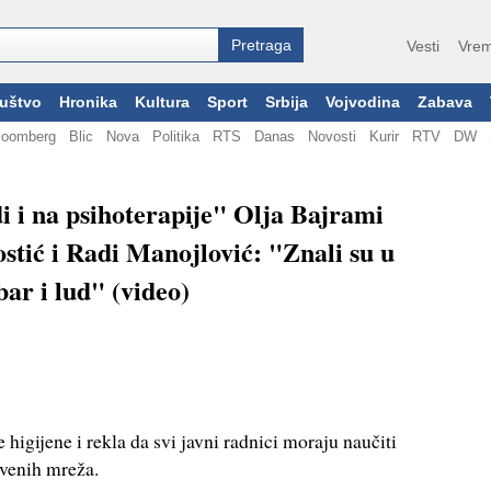
Vesti
Vrem
uštvo
Hronika
Kultura
Sport
Srbija
Vojvodina
Zabava
loomberg
Blic
Nova
Politika
RTS
Danas
Novosti
Kurir
RTV
DW
di i na psihoterapije" Olja Bajrami
stić i Radi Manojlović: "Znali su u
bar i lud" (video)
higijene i rekla da svi javni radnici moraju naučiti
tvenih mreža.