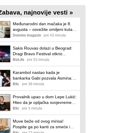
Zabava, najnovije vesti »
Međunarodni dan mačaka je 8.
avgusta – osvežite omiljeni kutak
svog ljubimca Huma Kotor Bay
Domino magazin
pre 43 minuta
obeležava vrhunac letnje sezone
Mali gest, stvarna podrška –
Sakis Rouvas dolazi u Beograd:
Pepco dokazuje da kupovina
Dragi Bravo Festival otkrio
može da pomaže! Poslednji
kompletan program
BizLife
pre 53 minuta
zvižduk je odsviran. Leto tek
počinje. Povezani
Karambol nastao kada je
bankarka Gabi pozvala Asmina:
Maja Marinković urla u pozadini i
Blic
pre 38 minuta
vređa je kako stigne - internet gori
od šok snimka
Provalnik upao u dom Lepe Lukić:
Hteo da je opljačka svojevremeno,
a ono što je zatekao ga je šokiralo
Blic
pre 3 minuta
- pevačica se oglasila
Muve beže od ovog mirisa!
Pospite ga po kanti za smeće i
rešite se dosadnog problema
Blic
pre 23 minuta