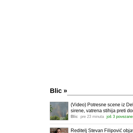
Blic
»
(Video) Potresne scene iz Del
sirene, vatrena stihija preti
terenu
Blic
pre 23 minuta
još 3 povezane
Reditelj Stevan Filipović obj