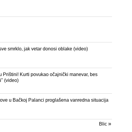
ve smrklo, jak vetar donosi oblake (video)
 Prištini! Kurti povukao očajnički manevar, bes
i" (video)
ove u Bačkoj Palanci proglašena vanredna situacija
»
Blic