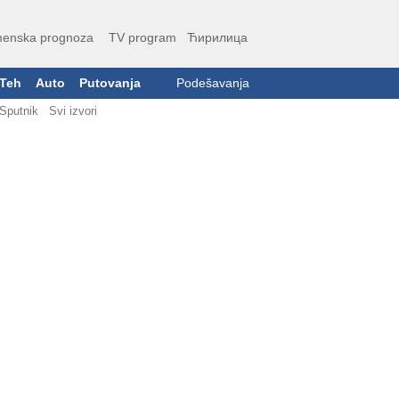
enska prognoza
TV program
Ћирилица
Teh
Auto
Putovanja
Podešavanja
Sputnik
Svi izvori