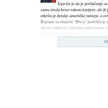
Izjavila je da je povlačenje s
sama imala krize tokom karijere, ali ih
otkrila je detalje američke turneje, a o
Bajrami sa ekipom "Blica" podelila je s
već tri sedmice i bila sam tamo mesec d
otišla,obišli smo devet
O