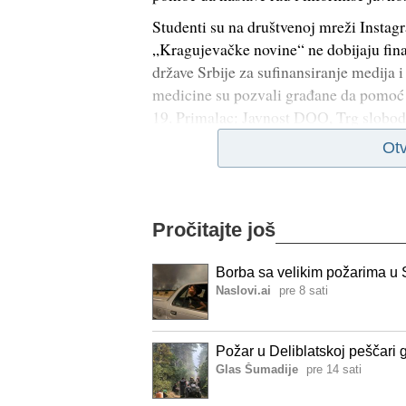
Studenti su na društvenoj mreži Instag
„Kragujevačke novine“ ne dobijaju fin
države Srbije za sufinansiranje medija 
medicine su pozvali građane da pomoć
19. Primalac: Javnost DOO, Trg slobod
Otv
Pročitajte još
Borba sa velikim požarima u Sr
Naslovi.ai
pre 8 sati
Požar u Deliblatskoj peščari 
Glas Šumadije
pre 14 sati