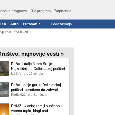
enska prognoza
TV program
Ћирилица
Teh
Auto
Putovanja
Podešavanja
Sputnik
Svi izvori
Društvo, najnovije vesti »
Požari i dalje širom Srbije:
Najkritičnije u Deliblatskoj peščari
N1 Info
pre 15 minuta
Požar i dalje gori u Deliblatskoj
peščari, sprečeno da zahvati
naselje Šumarak
Radio 021
pre 21 minuta
RHMZ: U celoj zemlji sunčano i
veoma toplo, blagi pad