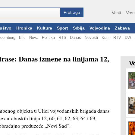
Vesti
Vrem
uštvo
Hronika
Kultura
Sport
Srbija
Vojvodina
Zabava
loomberg
Blic
Nova
Politika
RTS
Danas
Novosti
Kurir
RTV
DW
rase: Danas izmene na linijama 12,
V
mbenog objekta u Ulici vojvođanskih brigada danas
autobuskih linija 12, 60, 61, 62, 63, 64 i 69,
aobraćajno preduzeće „Novi Sad“.