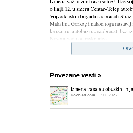
Izmena važi u zoni raskrsnice Ulice voj
o liniji 12, u smeru Centar–Telep autob
Vojvođanskih brigada saobraćati Straži
Maksima Gorkog i nakon toga nastavlj
ka centru, autobusi će saobraćati bez i
Novom Sadu od raskrsnice
Otv
Povezane vesti
»
Izmena trasa autobuskih linij
NoviSad.com
13.06.2026