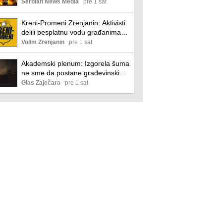
plen, izmeniti zakon
Serbian News Media
pre 1 sat
Kreni-Promeni Zrenjanin: Aktivisti
delili besplatnu vodu građanima
zbog ekstremnih vrućina Kreni -
Volim Zrenjanin
pre 1 sat
promeni Zrenjanin
Akademski plenum: Izgorela šuma
ne sme da postane građevinski
plen, izmeniti zakon
Glas Zaječara
pre 1 sat