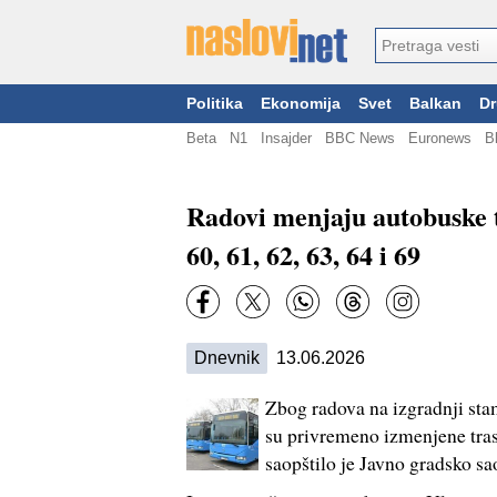
Politika
Ekonomija
Svet
Balkan
Dr
Beta
N1
Insajder
BBC News
Euronews
B
Radovi menjaju autobuske t
60, 61, 62, 63, 64 i 69
Dnevnik
13.06.2026
Zbog radova na izgradnji sta
su privremeno izmenjene trase 
saopštilo je Javno gradsko s