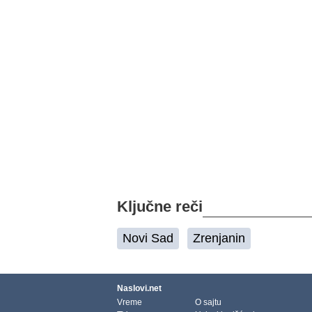
Ključne reči
Novi Sad
Zrenjanin
Naslovi.net
Vreme
O sajtu