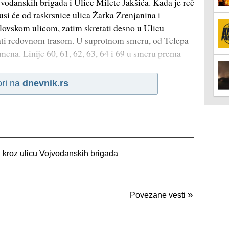
vođanskih brigada i Ulice Milete Jakšića. Kada je reč
usi će od raskrsnice ulica Žarka Zrenjanina i
lovskom ulicom, zatim skretati desno u Ulicu
ati redovnom trasom. U suprotnom smeru, od Telepa
zmena. Linije 60, 61, 62, 63, 64 i 69 u smeru prema
ori na
dnevnik.rs
a kroz ulicu Vojvođanskih brigada
»
Povezane vesti