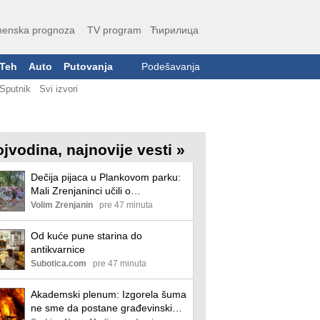
enska prognoza
TV program
Ћирилица
Teh
Auto
Putovanja
Podešavanja
Sputnik
Svi izvori
ojvodina, najnovije vesti »
Dečija pijaca u Plankovom parku:
Mali Zrenjaninci učili o
preduzetništvu, razmeni i
Volim Zrenjanin
pre 47 minuta
očuvanju prirode Dečija pijaca u
Plankovom parku
Od kuće pune starina do
antikvarnice
Subotica.com
pre 47 minuta
Akademski plenum: Izgorela šuma
ne sme da postane građevinski