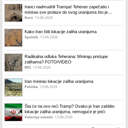
Iranci nadmudrili Trampa! Teheran zapečatio i
minirao sve prolaze do svog uranijuma što je
Amerika planirala da im uzme kopnenom vojnom
Kurir
13.06.2026
operacijom!
Kako Iran štiti lokacije zaliha uranijuma
Sputnik
13.06.2026
Radikalna odluka Teherana: Miniraju pristupe
zalihama? FOTO/VIDEO
B92
13.06.2026
Iran minirao lokacije zaliha uranijuma
Politika
13.06.2026
Šta će na ovo reći Tramp? Ovako je Iran zaštitio
lokacije zaliha uranijuma, nemoguće je prići
Večernje novosti
13.06.2026