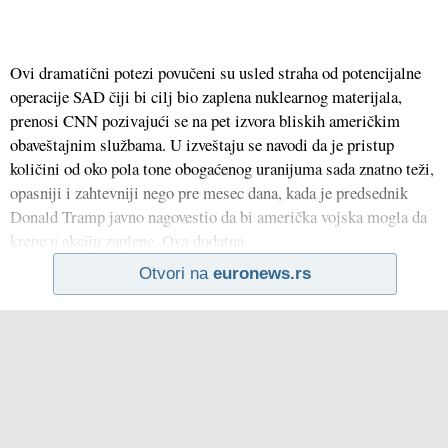
Ovi dramatični potezi povučeni su usled straha od potencijalne
operacije SAD čiji bi cilj bio zaplena nuklearnog materijala,
prenosi CNN pozivajući se na pet izvora bliskih američkim
obaveštajnim službama. U izveštaju se navodi da je pristup
količini od oko pola tone obogaćenog uranijuma sada znatno teži,
opasniji i zahtevniji nego pre mesec dana, kada je predsednik
Donald Tramp javno nagovestio da bi američka vojska mogla da
krene u akciju zaplene. Ova dodatna
Otvori na
euronews.rs