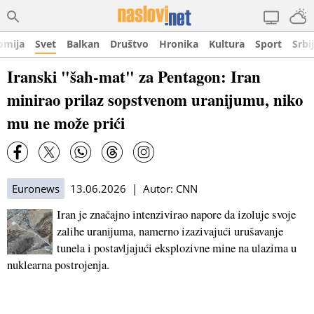
omija
Svet
Balkan
Društvo
Hronika
Kultura
Sport
Srbi
Iranski "šah-mat" za Pentagon: Iran
minirao prilaz sopstvenom uranijumu, niko
mu ne može prići
Euronews
13.06.2026 | Autor: CNN
Iran je značajno intenzivirao napore da izoluje svoje
zalihe uranijuma, namerno izazivajući urušavanje
tunela i postavljajući eksplozivne mine na ulazima u
nuklearna postrojenja.