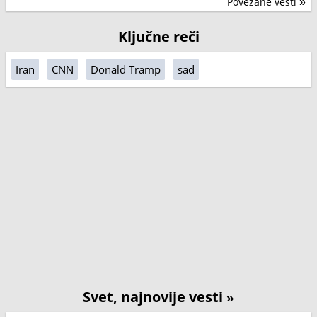
Povezane vesti
»
Ključne reči
Iran
CNN
Donald Tramp
sad
Svet, najnovije vesti
»