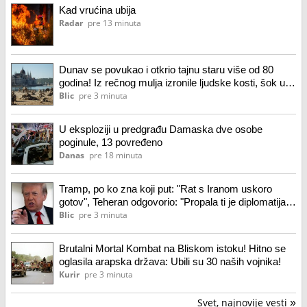
Kad vrućina ubija
Radar
pre 13 minuta
Dunav se povukao i otkrio tajnu staru više od 80
godina! Iz rečnog mulja izronile ljudske kosti, šok u
Budimpešti: Odmah pokrenuta istraga
Blic
pre 3 minuta
U eksploziji u predgrađu Damaska dve osobe
poginule, 13 povređeno
Danas
pre 18 minuta
Tramp, po ko zna koji put: "Rat s Iranom uskoro
gotov", Teheran odgovorio: "Propala ti je diplomatija.
Samo pričaš, nema dela"
Blic
pre 3 minuta
Brutalni Mortal Kombat na Bliskom istoku! Hitno se
oglasila arapska država: Ubili su 30 naših vojnika!
Kurir
pre 3 minuta
Svet, najnovije vesti
»