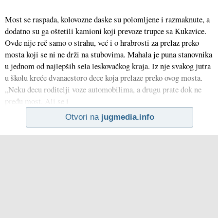
Most se raspada, kolovozne daske su polomljene i razmaknute, a
dodatno su ga oštetili kamioni koji prevoze trupce sa Kukavice.
Ovde nije reč samo o strahu, već i o hrabrosti za prelaz preko
mosta koji se ni ne drži na stubovima. Mahala je puna stanovnika
u jednom od najlepših sela leskovačkog kraja. Iz nje svakog jutra
u školu kreće dvanaestoro dece koja prelaze preko ovog mosta.
„Neku decu roditelji voze automobilima, a drugu prate dok ne
pređu most. Ali se i
Otvori na
jugmedia.info