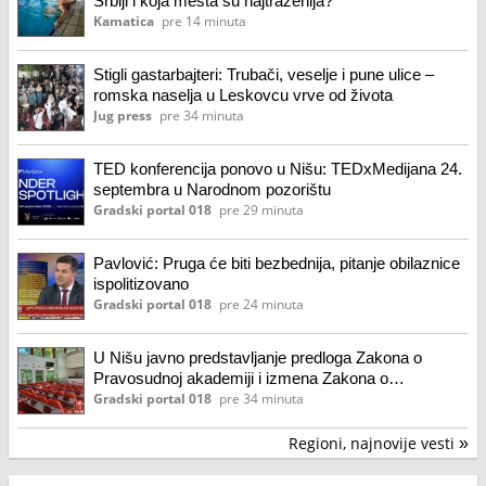
Srbiji i koja mesta su najtraženija?
Kamatica
pre 14 minuta
Stigli gastarbajteri: Trubači, veselje i pune ulice –
romska naselja u Leskovcu vrve od života
Jug press
pre 34 minuta
TED konferencija ponovo u Nišu: TEDxMedijana 24.
septembra u Narodnom pozorištu
Gradski portal 018
pre 29 minuta
Pavlović: Pruga će biti bezbednija, pitanje obilaznice
ispolitizovano
Gradski portal 018
pre 24 minuta
U Nišu javno predstavljanje predloga Zakona o
Pravosudnoj akademiji i izmena Zakona o
sprečavanju korupcije
Gradski portal 018
pre 34 minuta
Regioni, najnovije vesti
»