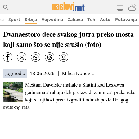
ra
Sport
Srbija
Vojvodina
Zabava
Teh
Auto
Putovanja
Dvanaestoro dece svakog jutra preko mosta
koji samo što se nije srušio (foto)
Jugmedia
13.06.2026 | Milica Ivanović
Meštani Đavolske mahale u Slatini kod Leskovca
godinama strahuju dok prelaze drveni most preko reke,
koji su njihovi preci izgradili odmah posle Drugog
svetskog rata.