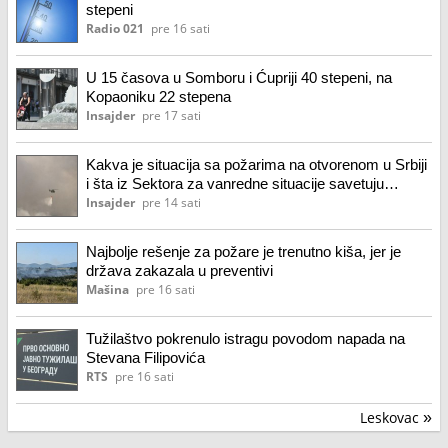
stepeni
Radio 021
pre 16 sati
U 15 časova u Somboru i Ćupriji 40 stepeni, na
Kopaoniku 22 stepena
Insajder
pre 17 sati
Kakva je situacija sa požarima na otvorenom u Srbiji
i šta iz Sektora za vanredne situacije savetuju
građanima? (VIDEO)
Insajder
pre 14 sati
Najbolje rešenje za požare je trenutno kiša, jer je
država zakazala u preventivi
Mašina
pre 16 sati
Tužilaštvo pokrenulo istragu povodom napada na
Stevana Filipovića
RTS
pre 16 sati
Leskovac
»