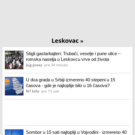
Leskovac
»
Stigli gastarbajteri: Trubači, veselje i pune ulice –
romska naselja u Leskovcu vrve od života
Jug press
pre 34 minuta
U dva grada u Srbiji izmereno 40 stepeni u 15
časova - gde je najtoplije bilo u 16 časova?
N1 Info
pre 15 sati
Sombor u 15 sati najtopliji u Vojvodini - izmereno 40