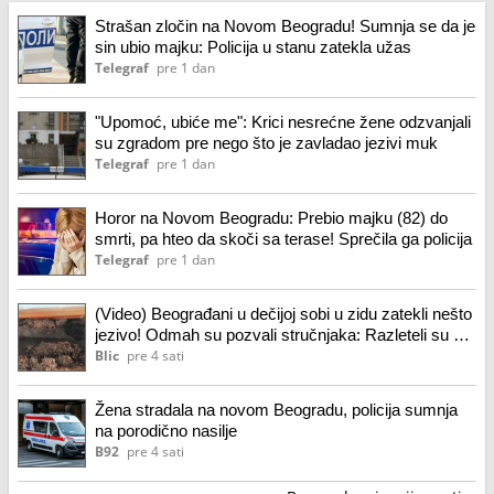
Strašan zločin na Novom Beogradu! Sumnja se da je
sin ubio majku: Policija u stanu zatekla užas
Telegraf
pre 1 dan
"Upomoć, ubiće me": Krici nesrećne žene odzvanjali
su zgradom pre nego što je zavladao jezivi muk
Telegraf
pre 1 dan
Horor na Novom Beogradu: Prebio majku (82) do
smrti, pa hteo da skoči sa terase! Sprečila ga policija
Telegraf
pre 1 dan
(Video) Beograđani u dečijoj sobi u zidu zatekli nešto
jezivo! Odmah su pozvali stručnjaka: Razleteli su se
svuda po kući
Blic
pre 4 sati
Žena stradala na novom Beogradu, policija sumnja
na porodično nasilje
B92
pre 4 sati