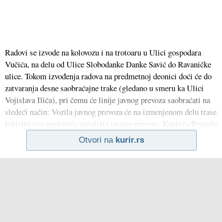
Radovi se izvode na kolovozu i na trotoaru u Ulici gospodara
Vučića, na delu od Ulice Slobodanke Danke Savić do Ravaničke
ulice. Tokom izvođenja radova na predmetnoj deonici doći će do
zatvaranja desne saobraćajne trake (gledano u smeru ka Ulici
Vojislava Ilića), pri čemu će linije javnog prevoza saobraćati na
sledeći način: Vozila javnog prevoza će na izmenjenom delu trase
koristiti sva postojeća stajališta javnog prevoza. Kurir.rs/Beoinfo
Otvori na
kurir.rs