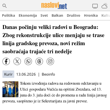
Politika
Ekonomija
Svet
Balkan
Društvo
Hronika
Kult
Danas počinju veliki radovi u Beogradu:
Zbog rekonstrukcije ulice menjaju se trase
linija gradskog prevoza, novi režim
saobraćaja trajaće tri nedelje
Kurir
13.06.2026 | Beoinfo
Tokom izvođenja radova na redovnom održavanju u
Ulici gospodara Vučića na opštini Zvezdara, od 13.
juna do 3. jula doći će do promena u radu linija javnog
prevoza, saopšteno je iz Sekretarijata za javni prevoz.