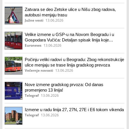
Zatvara se deo Zetske ulice u Nišu zbog radova,
autobusi menjaju trasu
Južne vesti
13.06.2026
Velike izmene u GSP-u na Novom Beogradu i u
Gospodara Vučića: Detaljan spisak linija koje
menjaju trase
Euronews
13.06.2026
Počinju veliki radovi u Beogradu: Zbog rekonstrukcije
ulice menjaju se trase linija gradskog prevoza
Večernje novosti
13.06.2026
Nove izmene gradskog prvoza: Od danas
promenjeno 13 linija!
Telegraf
13.06.2026
Izmene u radu linija 27, 27N, 27E i E6 tokom vikenda
Telegraf
13.06.2026