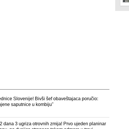
dnice Slovenije! Bivši šef obaveštajaca poručio:
njene saputnice u kombiju"
2 dana 3 ugriza otrovnih zmija! Prvo ujeden planinar