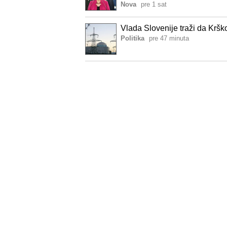
Nova
pre 1 sat
Vlada Slovenije traži da Krš
Politika
pre 47 minuta