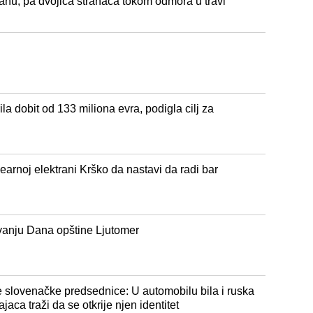
granu, pa dvojica stranaca tokom odmora u travi
a dobit od 133 miliona evra, podigla cilj za
earnoj elektrani Krško da nastavi da radi bar
vanju Dana opštine Ljutomer
e slovenačke predsednice: U automobilu bila i ruska
jaca traži da se otkrije njen identitet