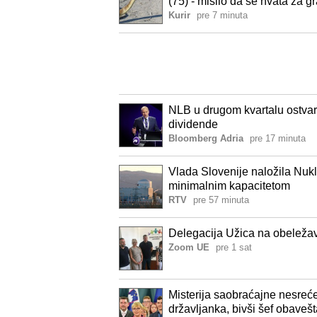
(75) - mislio da se hvata za 
Kurir
pre 7 minuta
NLB u drugom kvartalu ostvaril
dividende
Bloomberg Adria
pre 17 minuta
Vlada Slovenije naložila Nukl
minimalnim kapacitetom
RTV
pre 57 minuta
Delegacija Užica na obeleža
Zoom UE
pre 1 sat
Misterija saobraćajne nesreć
državljanka, bivši šef obavešta