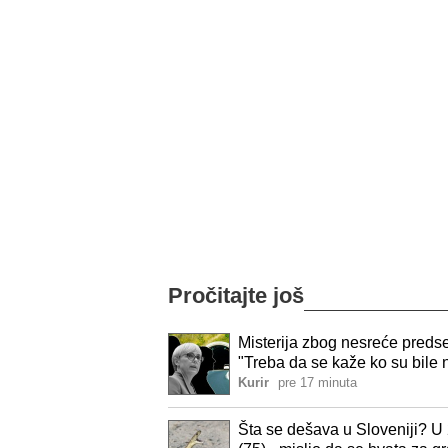
Pročitajte još
Misterija zbog nesreće predse
"Treba da se kaže ko su bile 
Kurir
pre 17 minuta
Šta se dešava u Sloveniji? U 