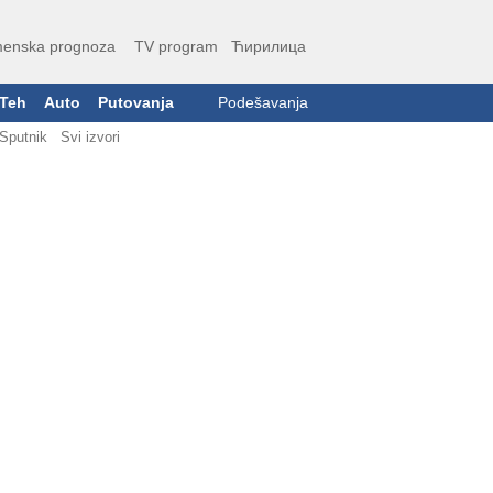
enska prognoza
TV program
Ћирилица
Teh
Auto
Putovanja
Podešavanja
Sputnik
Svi izvori