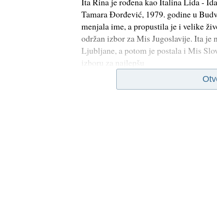
Ita Rina je rođena kao Italina Lida - I
Tamara Đorđević, 1979. godine u Budvi.
menjala ime, a propustila je i velike ži
održan izbor za Mis Jugoslavije. Ita j
Ljubljane, a potom je postala i Mis Slov
izboru za najlepšu
Otv