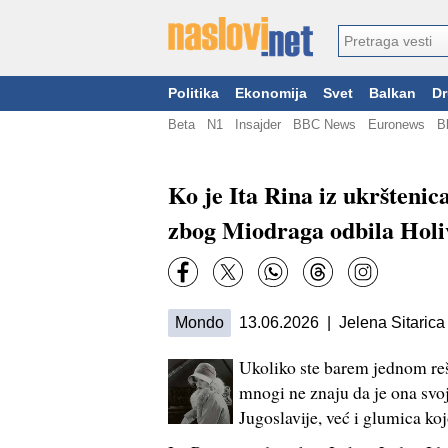
Politika
Ekonomija
Svet
Balkan
Dr
Beta
N1
Insajder
BBC News
Euronews
B
Ko je Ita Rina iz ukrštenic
zbog Miodraga odbila Hol
Mondo
13.06.2026 | Jelena Sitarica
Ukoliko ste barem jednom reša
mnogi ne znaju da je ona svo
Jugoslavije, već i glumica ko