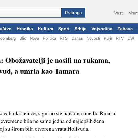
Vesti
Vrem
uštvo
Hronika
Kultura
Sport
Srbija
Vojvodina
Zabava
loomberg
Blic
Nova
Politika
RTS
Danas
Novosti
Kurir
RTV
DW
a: Obožavatelji je nosili na rukama,
ivud, a umrla kao Tamara
vali ukrštenice, sigurno ste naišli na ime Ita Rina, a
jevremeno bila ne samo jedna od najlepših žena
joj su širom bila otvorena vrata Holivuda.