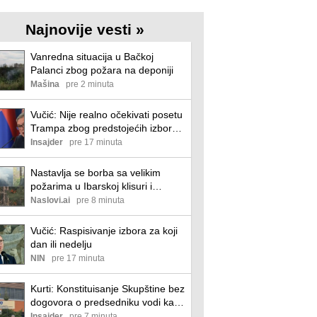
Najnovije vesti »
Vanredna situacija u Bačkoj
Palanci zbog požara na deponiji
Mašina
pre 2 minuta
Vučić: Nije realno očekivati posetu
Trampa zbog predstojećih izbora
u obe zemlje
Insajder
pre 17 minuta
Nastavlja se borba sa velikim
požarima u Ibarskoj klisuri i
Deliblatskoj peščari
Naslovi.ai
pre 8 minuta
Vučić: Raspisivanje izbora za koji
dan ili nedelju
NIN
pre 17 minuta
Kurti: Konstituisanje Skupštine bez
dogovora o predsedniku vodi ka
novim izborima
Insajder
pre 7 minuta