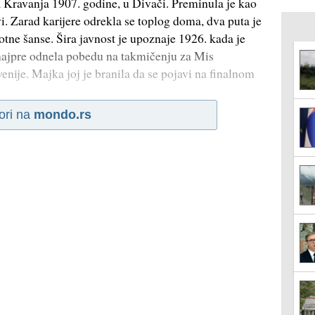
da Kravanja 1907. godine, u Divači. Preminula je kao
 Zarad karijere odrekla se toplog doma, dva puta je
votne šanse. Šira javnost je upoznaje 1926. kada je
e najpre odnela pobedu na takmičenju za Mis
enije. Majka joj je branila da se pojavi na finalnom
ori na
mondo.rs