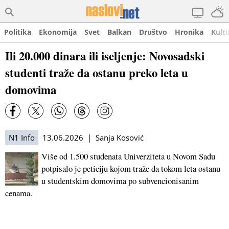
Politika
Ekonomija
Svet
Balkan
Društvo
Hronika
Kult
Ili 20.000 dinara ili iseljenje: Novosadski
studenti traže da ostanu preko leta u
domovima
N1 Info
13.06.2026 | Sanja Kosović
Više od 1.500 studenata Univerziteta u Novom Sadu
potpisalo je peticiju kojom traže da tokom leta ostanu
u studentskim domovima po subvencionisanim
cenama.