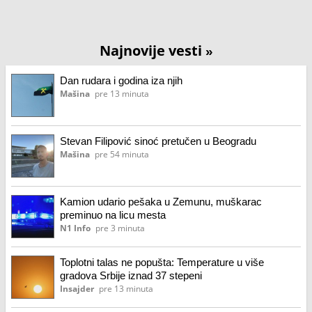
Najnovije vesti
»
Dan rudara i godina iza njih
Mašina
pre 13 minuta
Stevan Filipović sinoć pretučen u Beogradu
Mašina
pre 54 minuta
Kamion udario pešaka u Zemunu, muškarac
preminuo na licu mesta
N1 Info
pre 3 minuta
Toplotni talas ne popušta: Temperature u više
gradova Srbije iznad 37 stepeni
Insajder
pre 13 minuta