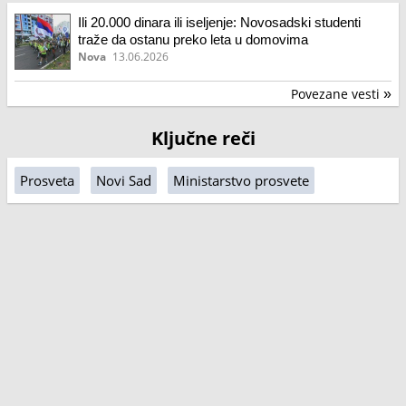
Ili 20.000 dinara ili iseljenje: Novosadski studenti
traže da ostanu preko leta u domovima
Nova
13.06.2026
Povezane vesti
»
Ključne reči
Prosveta
Novi Sad
Ministarstvo prosvete