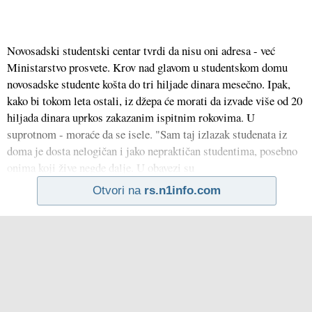
Novosadski studentski centar tvrdi da nisu oni adresa - već
Ministarstvo prosvete. Krov nad glavom u studentskom domu
novosadske studente košta do tri hiljade dinara mesečno. Ipak,
kako bi tokom leta ostali, iz džepa će morati da izvade više od 20
hiljada dinara uprkos zakazanim ispitnim rokovima. U
suprotnom - moraće da se isele. "Sam taj izlazak studenata iz
doma je dosta nelogičan i jako nepraktičan studentima, posebno
onima koji žive negde dalje. U obavezi su
Otvori na
rs.n1info.com