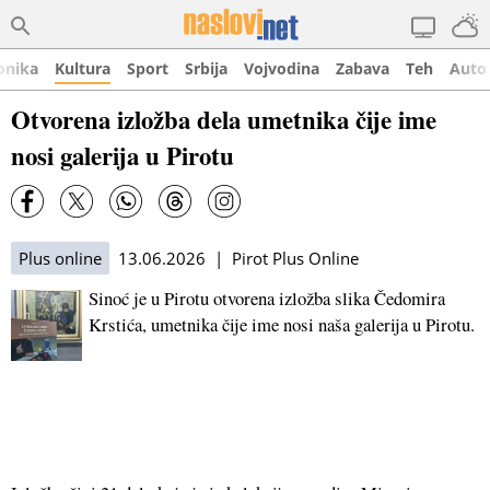
onika
Kultura
Sport
Srbija
Vojvodina
Zabava
Teh
Auto
Otvorena izložba dela umetnika čije ime
nosi galerija u Pirotu
Plus online
13.06.2026 | Pirot Plus Online
Sinoć je u Pirotu otvorena izložba slika Čedomira
Krstića, umetnika čije ime nosi naša galerija u Pirotu.