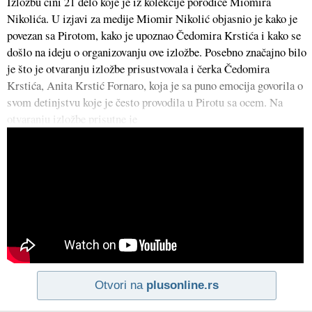
Izložbu čini 21 delo koje je iz kolekcije porodice Miomira
Nikolića. U izjavi za medije Miomir Nikolić objasnio je kako je
povezan sa Pirotom, kako je upoznao Čedomira Krstića i kako se
došlo na ideju o organizovanju ove izložbe. Posebno značajno bilo
je što je otvaranju izložbe prisustvovala i čerka Čedomira
Krstića, Anita Krstić Fornaro, koja je sa puno emocija govorila o
svom detinjstvu koje je često provodila u Pirotu sa ocem. Na
otvaranju izložbe prisutne je
Otvori na
plusonline.rs