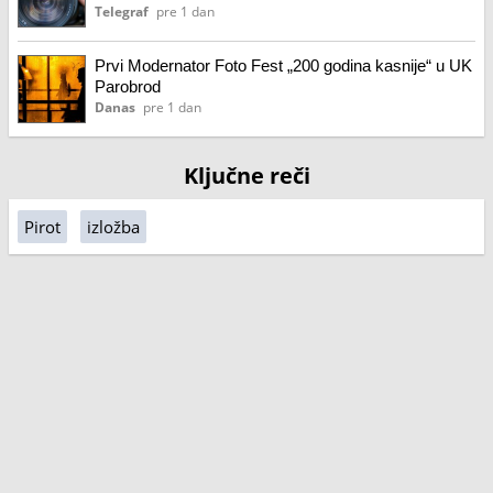
scenu
Telegraf
pre 1 dan
Prvi Modernator Foto Fest „200 godina kasnije“ u UK
Parobrod
Danas
pre 1 dan
Ključne reči
Pirot
izložba