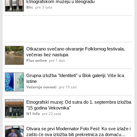
Etnografskom muzeju u Beogradu
Blic
pre 3 sata
Otkazano svečano otvaranje Folklornog festivala,
večeras bez nastupa
Plus online
pre 1 dan
Grupna izložba "Identiteti" u Blok galeriji: Više lica
istine
Večernje novosti
pre 19 sati
Etnografski muzej: Od sutra do 1. septembra izložba
"15 godina Vekovnika"
N1 Info
pre 22 sata
Otvara se prvi Modernator Foto Fest: Ko sve izlaže i
zašto će ova izložba biti prekretnica za domaću