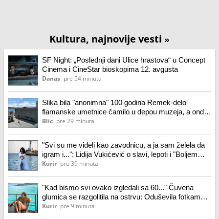
Kultura, najnovije vesti
»
SF Night: „Poslednji dani Ulice hrastova“ u Concept
Cinema i CineStar bioskopima 12. avgusta
Danas
pre 54 minuta
Slika bila "anonimna" 100 godina Remek-delo
flamanske umetnice čamilo u depou muzeja, a onda
je kustoskinja uočila nešto neverovatno (foto)
Blic
pre 29 minuta
"Svi su me videli kao zavodnicu, a ja sam želela da
igram i...": Lidija Vukićević o slavi, lepoti i "Boljem
životu"
Kurir
pre 39 minuta
"Kad bismo svi ovako izgledali sa 60..." Čuvena
glumica se razgolitila na ostrvu: Oduševila fotkama
bez brushaltera
Kurir
pre 9 minuta