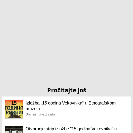
Pročitajte još
Izložba „15 godina Vekovnika“ u Etnografskom
muzeju
Danas
pre 2 sata
Otvaranje strip izložbe "15 godina Vekovnika" u