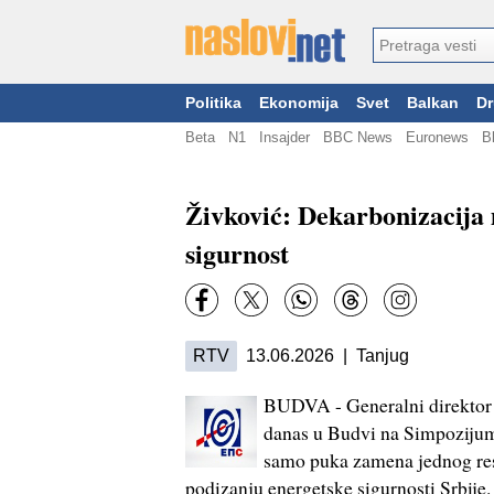
Politika
Ekonomija
Svet
Balkan
Dr
Beta
N1
Insajder
BBC News
Euronews
B
Živković: Dekarbonizacija
sigurnost
RTV
13.06.2026 | Tanjug
BUDVA - Generalni direktor "
danas u Budvi na Simpoziju
samo puka zamena jednog resu
podizanju energetske sigurnosti Srbije.