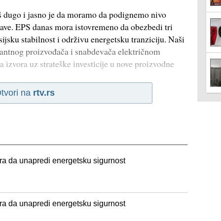
oš dugo i jasno je da moramo da podignemo nivo
ržave. EPS danas mora istovremeno da obezbedi tri
sijsku stabilnost i održivu energetsku tranziciju. Naši
minantnog proizvođača i snabdevača električnom
ja izvora uz strateške investicije u nove proizvodne
tvori na
rtv.rs
ra da unapredi energetsku sigurnost
ra da unapredi energetsku sigurnost