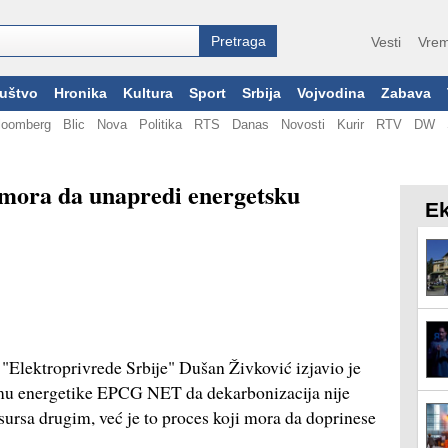
Vesti
Vrem
uštvo
Hronika
Kultura
Sport
Srbija
Vojvodina
Zabava
loomberg
Blic
Nova
Politika
RTS
Danas
Novosti
Kurir
RTV
DW
 mora da unapredi energetsku
Ek
Elektroprivrede Srbije" Dušan Živković izjavio je
mu energetike EPCG NET da dekarbonizacija nije
rsa drugim, već je to proces koji mora da doprinese