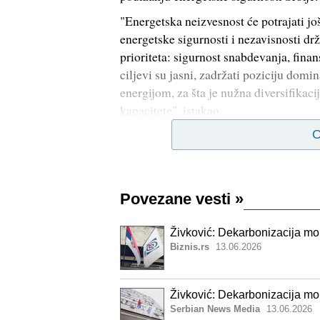
"Energetska neizvesnost će potrajati j
energetske sigurnosti i nezavisnosti d
prioriteta: sigurnost snabdevanja, finan
ciljevi su jasni, zadržati poziciju do
energijom, za šta je nužna diversifikaci
kapacitete", istakao
O
Povezane vesti
»
Živković: Dekarbonizacija mo
Biznis.rs
13.06.2026
Živković: Dekarbonizacija mo
Serbian News Media
13.06.2026