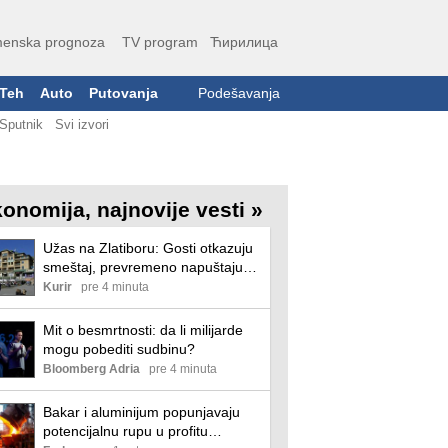
enska prognoza
TV program
Ћирилица
Teh
Auto
Putovanja
Podešavanja
Sputnik
Svi izvori
onomija, najnovije vesti »
Užas na Zlatiboru: Gosti otkazuju
smeštaj, prevremeno napuštaju
aprtmane, a u radnjama - haos!
Kurir
pre 4 minuta
Mit o besmrtnosti: da li milijarde
mogu pobediti sudbinu?
Bloomberg Adria
pre 4 minuta
Bakar i aluminijum popunjavaju
potencijalnu rupu u profitu