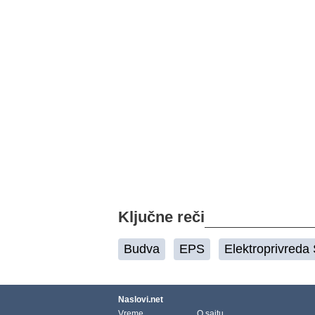
Ključne reči
Budva
EPS
Elektroprivreda 
Naslovi.net
Vreme
O sajtu