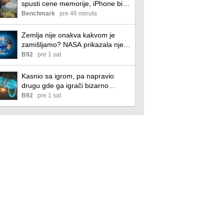
spusti cene memorije, iPhone bi
mogao dodatno da poskupi
Benchmark
pre 46 minuta
Zemlja nije onakva kakvom je
zamišljamo? NASA prikazala njen
pravi oblik VIDEO
B92
pre 1 sat
Kasnio sa igrom, pa napravio
drugu gde ga igrači bizarno
kažnjavaju VIDEO
B92
pre 1 sat