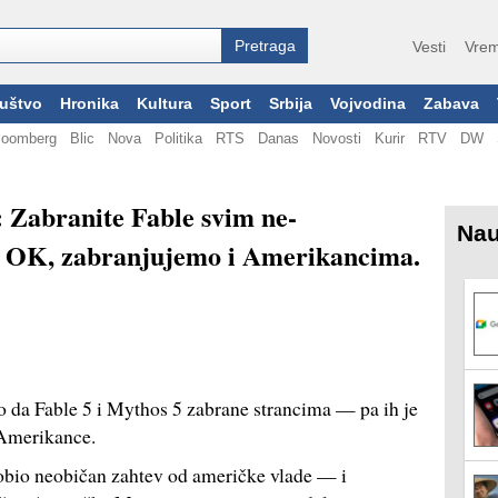
Vesti
Vrem
uštvo
Hronika
Kultura
Sport
Srbija
Vojvodina
Zabava
loomberg
Blic
Nova
Politika
RTS
Danas
Novosti
Kurir
RTV
DW
 Zabranite Fable svim ne-
Nau
 OK, zabranjujemo i Amerikancima.
lo da Fable 5 i Mythos 5 zabrane strancima — pa ih je
 Amerikance.
obio neobičan zahtev od američke vlade — i