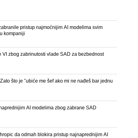
zabranile pristup najmoćnijim AI modelima svim
 u kompaniji
te VI zbog zabrinutosti vlade SAD za bezbednost
Zato što je "ubiće me šef ako mi ne nađeš bar jednu
ajnaprednijim AI modelima zbog zabrane SAD
hropic da odmah blokira pristup najnaprednijim AI