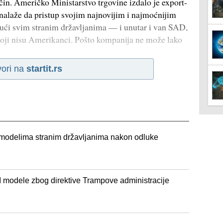
čin. Američko Ministarstvo trgovine izdalo je export-
nalaže da pristup svojim najnovijim i najmoćnijim
ći svim stranim državljanima — i unutar i van SAD,
koji nisu Amerikanci. Pošto kompanija ne može lako
vori na
startit.rs
I modelima stranim državljanima nakon odluke
I modele zbog direktive Trampove administracije