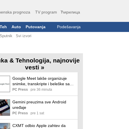
enska prognoza
TV program
Ћирилица
Teh
Auto
Putovanja
Podešavanja
Sputnik
Svi izvori
ka & Tehnologija, najnovije
vesti »
Google Meet lakše organizuje
snimke, transkripte i beleške sa
sastanaka
PC Press
pre 36 minuta
Gemini preuzima sve Android
uređaje
PC Press
pre 1 sat
CXMT odbio Apple zahtev da