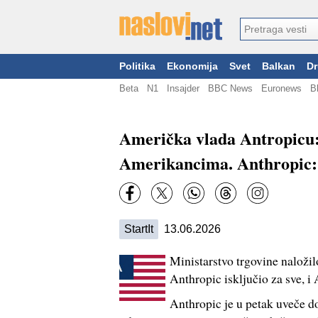
Politika
Ekonomija
Svet
Balkan
Dr
Beta
N1
Insajder
BBC News
Euronews
B
Američka vlada Antropicu:
Amerikancima. Anthropic:
StartIt
13.06.2026
Ministarstvo trgovine naloži
Anthropic isključio za sve, i
Anthropic je u petak uveče d