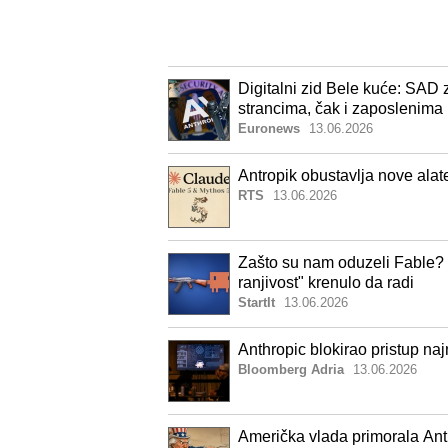
Digitalni zid Bele kuće: SAD 
strancima, čak i zaposlenima
Euronews
13.06.2026
Antropik obustavlja nove ala
RTS
13.06.2026
Zašto su nam oduzeli Fable? 
ranjivost" krenulo da radi
StartIt
13.06.2026
Anthropic blokirao pristup n
Bloomberg Adria
13.06.2026
Američka vlada primorala Ant