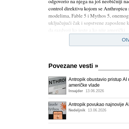
odgovorio na njega na još neobičniji na
control direktivu kojom se Anthropicu 
modelima, Fable 5 i Mythos 5, onemogu
uključujući čak i sopstvene zaposlene 
da razdvoji ko jeste a ko nije američki
Ot
Povezane vesti
»
Antropik obustavio pristup A
američke vlade
Insajder
13.06.2026
Antropik povukao najnovije A
Nedeljnik
13.06.2026