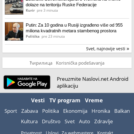
dolaze na teritoriju Ruske Federacije
Kurir
pre 3 minuta
Putin: Za 10 godina u Rusiji izgrađeno više od 955
miliona kvadratnih metara stambenog prostora
Politika
pre 23 minuta
Svet, najnovije vesti
»
Ћирилица
Korisnička podešavanja
Preuzmite Naslovi.net Android
aplikaciju
Vesti
TV program
Vreme
Sport
Zabava
Politika
Ekonomija
Hronika
Balkan
Kultura
Društvo
Svet
Auto
Zdravlje
Privatnost
Uslovi
Za webmastere
Kontakt