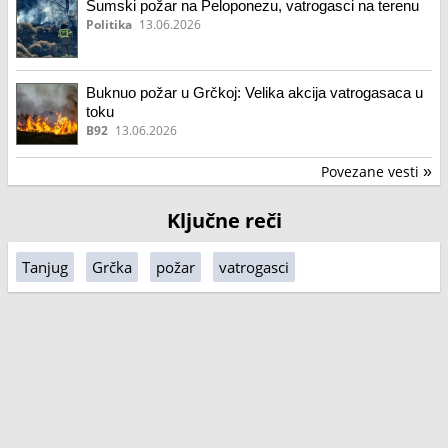
Šumski požar na Peloponezu, vatrogasci na terenu
Politika
13.06.2026
Buknuo požar u Grčkoj: Velika akcija vatrogasaca u
toku
B92
13.06.2026
Povezane vesti
»
Ključne reči
Tanjug
Grčka
požar
vatrogasci