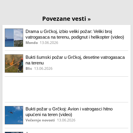
Povezane vesti
»
Drama u Grčkoj, izbio veliki požar: Veliki broj
vatrogasaca na terenu, podignut i helikopter (video)
Mondo
13.06.2026
Bukti šumski požar u Grčkoj, desetine vatrogasaca
na terenu
Blic
13.06.2026
Bukti požar u Grčkoj: Avion i vatrogasci hitno
upućeni na teren (video)
Večernje novosti
13.06.2026