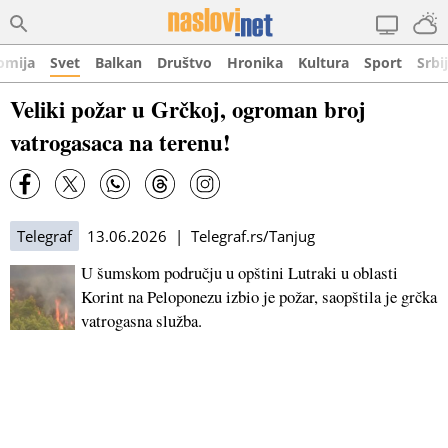
omija
Svet
Balkan
Društvo
Hronika
Kultura
Sport
Srbi
Veliki požar u Grčkoj, ogroman broj
vatrogasaca na terenu!
Telegraf
13.06.2026 | Telegraf.rs/Tanjug
U šumskom području u opštini Lutraki u oblasti
Korint na Peloponezu izbio je požar, saopštila je grčka
vatrogasna služba.