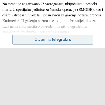
Na terenu je angažovano 25 vatrogasaca, uključujući i pešački
tim iz 9. specijalne jedinice za šumske operacije (EMODE), kao i
osam vatrogasnih vozila i jedan avion za gašenje požara, prenosi
Katimerini. U gašenju požara učestvuju i dobrovoljci, dok za
sada nema informacija o povređenima niti o ugroženim
stambenim objektima. (Telegraf.rs/Tanjug)
Otvori na
telegraf.rs