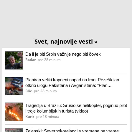
Svet, najnovije vesti
»
Da li je biti Srbin važnije nego biti čovek
Radar
pre 28 minuta
Planiran veliki kopneni napad na Iran: Pezeškijan
otkrio ulogu Pakistana i Avganistana: "Plan
neprijatelja je propao"
Blic
pre 28 minuta
Tragedija u Brazilu: Srušio se helikopter, poginuo pilot
i troje kolumbijskih turista (video)
Kurir
pre 18 minuta
Zelenski: Severnokorejanci s vremena na vreme