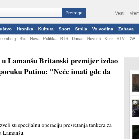
Vesti
Vrem
uštvo
Hronika
Kultura
Sport
Srbija
Vojvodina
Zabava
loomberg
Blic
Nova
Politika
RTS
Danas
Novosti
Kurir
RTV
DW
a u Lamanšu Britanski premijer izdao
 poruku Putinu: "Neće imati gde da
zveli su specijalnu operaciju presretanja tankera za
' u Lamanšu.