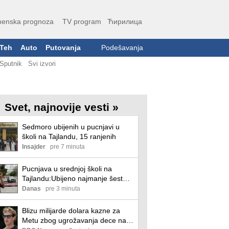
enska prognoza
TV program
Ћирилица
Teh
Auto
Putovanja
Podešavanja
Sputnik
Svi izvori
Svet, najnovije vesti »
Sedmoro ubijenih u pucnjavi u
školi na Tajlandu, 15 ranjenih
Insajder
pre 7 minuta
Pucnjava u srednjoj školi na
Tajlandu:Ubijeno najmanje šest
osoba, osumnjičen 14.godišnji
Danas
pre 3 minuta
učenik
Blizu milijarde dolara kazne za
Metu zbog ugrožavanja dece na