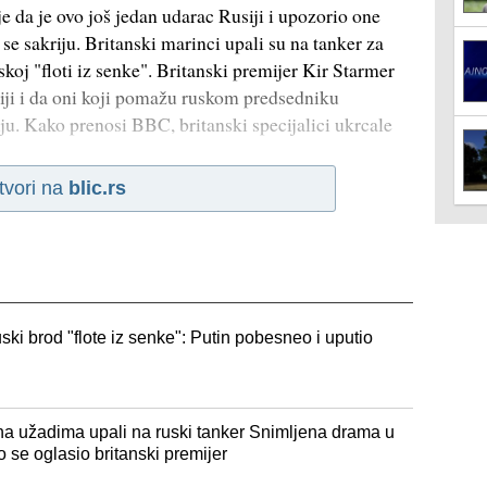
je da je ovo još jedan udarac Rusiji i upozorio one
se sakriju. Britanski marinci upali su na tanker za
koj "floti iz senke". Britanski premijer Kir Starmer
siji i da oni koji pomažu ruskom predsedniku
ju. Kako prenosi BBC, britanski specijalici ukrcale
tvori na
blic.rs
uski brod "flote iz senke": Putin pobesneo i uputio
 na užadima upali na ruski tanker Snimljena drama u
 se oglasio britanski premijer