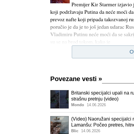
Premijer Kir Starmer izjavio 
koji podržavaju Putina da neće moći da 
prevoz nafte koji pripada takozvanoj rus
poručio je da je to još jedan udarac Ru
Vladimiru Putinu neće moći da se sakri
su se na brod tokom, kako je
O
Povezane vesti
»
Britanski specijalci upali na r
strašnu pretnju (video)
Mondo
14.06.2026
(Video) Naoružani specijalci
Lamanšu: Počeo pretres, hitno
Blic
14.06.2026