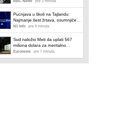
internetu
BBC News
pre 3 minuta
Pucnjava u školi na Tajlandu:
Najmanje šest žrtava, osumnjičen
14-godišnjak
N1 Info
pre 8 minuta
Sud naložio Meti da uplati 567
miliona dolara za mentalno
zdravlje dece
Euronews
pre 7 minuta