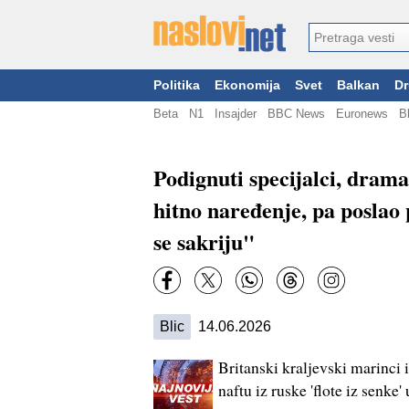
Politika
Ekonomija
Svet
Balkan
Dr
Beta
N1
Insajder
BBC News
Euronews
B
Podignuti specijalci, dram
hitno naređenje, pa poslao
se sakriju"
Blic
14.06.2026
Britanski kraljevski marinci i
naftu iz ruske 'flote iz senke