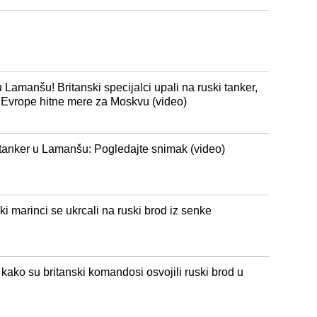
Lamanšu! Britanski specijalci upali na ruski tanker,
d Evrope hitne mere za Moskvu (video)
i tanker u Lamanšu: Pogledajte snimak (video)
i marinci se ukrcali na ruski brod iz senke
kako su britanski komandosi osvojili ruski brod u