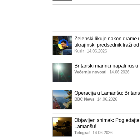
Zelenski likuje nakon drame u 
ukrajinski predsednik traži o
Kurir
14.06.2026
Britanski marinci napali rusk
Večernje novosti
14.06.2026
Operacija u Lamanšu: Britansk
BBC News
14.06.2026
Objavljen snimak: Pogledajte 
Lamanšu!
Telegraf
14.06.2026