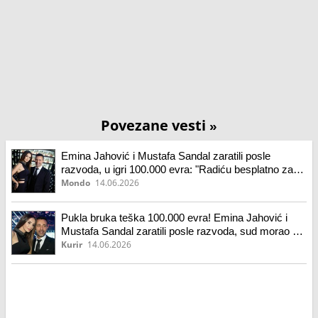
Povezane vesti
»
Emina Jahović i Mustafa Sandal zaratili posle
razvoda, u igri 100.000 evra: "Radiću besplatno za
njega"
Mondo
14.06.2026
Pukla bruka teška 100.000 evra! Emina Jahović i
Mustafa Sandal zaratili posle razvoda, sud morao da
presudi
Kurir
14.06.2026