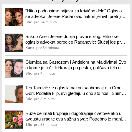
"Hitno podnosimo prijavu za krivično delo" Oglasio
se advokat Jelene Radanović nakon jezivih pretnji
koje je dobila od Ane Nikolić: "To je sramno"
Blic
pre 24 minuta
Sukob Ane i Jelene dobija pravni epilog. Hitno se
oglasio advokat porodice Radanović: Slučaj ide pred
nadležne organe!
Kurir
pre 34 minuta
Glumica sa Gastozom i Anđelom na Maldivima! Evo
o kome je reč: Trčkaraju po pesku, golišava tela u
prvom planu (foto)
Blic
pre 4 minuta
Tea Tairović se oglasila nakon saobraćajke u Crnoj
Gori: Podelila klip, svi gledaju u ono što nosi: Snima
se u ogledalu, dlaka sa glave joj ne fali
Blic
pre 8 minuta
Ruže će imati krupnije i dugotrajnije cvetove ako u
avgustu uradite ovu važnu stvar: Potrebno je manje
od pet minuta
Blic
pre 38 minuta