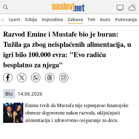
ra
Sport
Srbija
Vojvodina
Zabava
Teh
Auto
Putovanja
Razvod Emine i Mustafe bio je buran:
Tužila ga zbog neisplaćenih alimentacija, u
igri bilo 100.000 evra: "Evo radiću
besplatno za njega"
Blic
14.06.2026
Emina tvrdi da Mustafa nije ispunjavao finansijske
obaveze dogovorene nakon razvoda, uključujući
alimentaciju i zdravstveno osiguranje za decu.