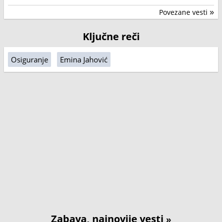
Povezane vesti
»
Ključne reči
Osiguranje
Emina Jahović
Zabava, najnovije vesti
»