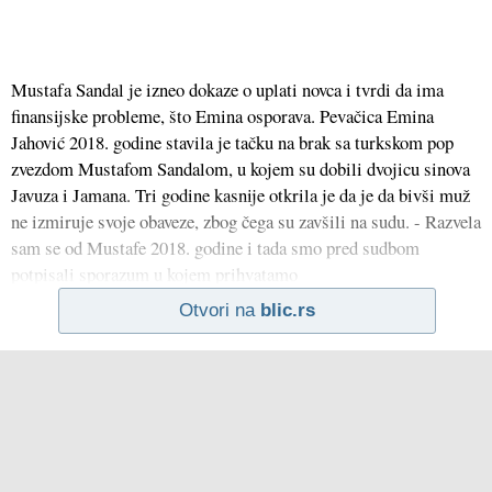
Mustafa Sandal je izneo dokaze o uplati novca i tvrdi da ima
finansijske probleme, što Emina osporava. Pevačica Emina
Jahović 2018. godine stavila je tačku na brak sa turkskom pop
zvezdom Mustafom Sandalom, u kojem su dobili dvojicu sinova
Javuza i Jamana. Tri godine kasnije otkrila je da je da bivši muž
ne izmiruje svoje obaveze, zbog čega su zavšili na sudu. - Razvela
sam se od Mustafe 2018. godine i tada smo pred sudbom
potpisali sporazum u kojem prihvatamo
Otvori na
blic.rs