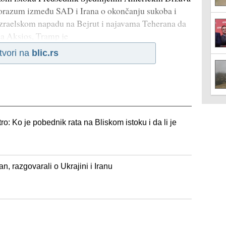
porazum između SAD i Irana o okončanju sukoba i
 izraelskom napadu na Bejrut i najavama Teherana da
 za Aksios, Tramp je
tvori na
blic.rs
: Ko je pobednik rata na Bliskom istoku i da li je
, razgovarali o Ukrajini i Iranu