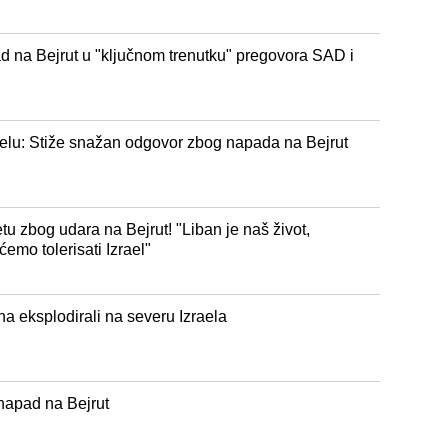
d na Bejrut u "ključnom trenutku" pregovora SAD i
raelu: Stiže snažan odgovor zbog napada na Bejrut
u zbog udara na Bejrut! "Liban je naš život,
ćemo tolerisati Izrael"
ha eksplodirali na severu Izraela
napad na Bejrut