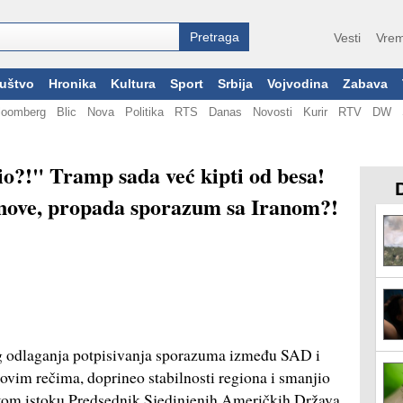
Vesti
Vrem
uštvo
Hronika
Kultura
Sport
Srbija
Vojvodina
Zabava
loomberg
Blic
Nova
Politika
RTS
Danas
Novosti
Kurir
RTV
DW
io?!" Tramp sada već kipti od besa!
lanove, propada sporazum sa Iranom?!
g odlaganja potpisivanja sporazuma između SAD i
vim rečima, doprineo stabilnosti regiona i smanjio
skom istoku Predsednik Sjedinjenih Američkih Država