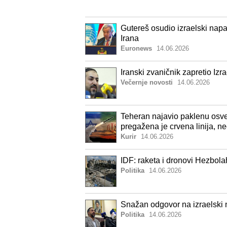
Gutereš osudio izraelski napa
Irana
Euronews
14.06.2026
Iranski zvaničnik zapretio Iz
Večernje novosti
14.06.2026
Teheran najavio paklenu osvet
pregažena je crvena linija, ne
Kurir
14.06.2026
IDF: raketa i dronovi Hezbola
Politika
14.06.2026
Snažan odgovor na izraelski 
Politika
14.06.2026