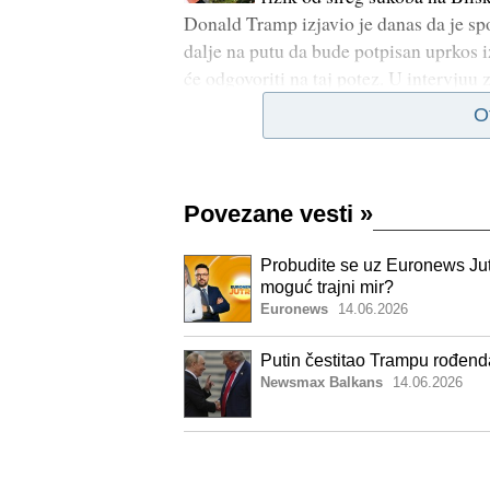
Donald Tramp izjavio je danas da je s
dalje na putu da bude potpisan uprkos
će odgovoriti na taj potez. U intervjuu
O
Povezane vesti
»
Probudite se uz Euronews Jutro
moguć trajni mir?
Euronews
14.06.2026
Putin čestitao Trampu rođendan
Newsmax Balkans
14.06.2026