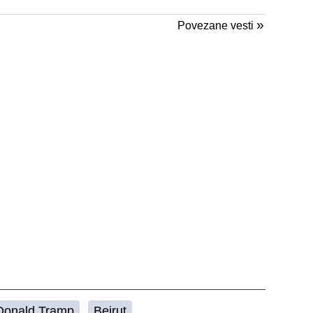
»
Povezane vesti
Donald Tramp
Bejrut