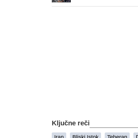
Ključne reči
Iran
Bliski Istok
Teheran