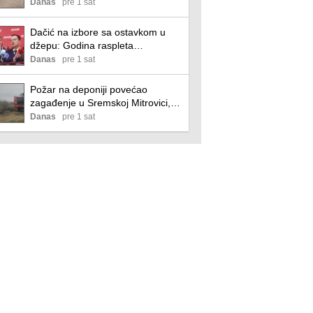
komarci Culex, od juna do kraja
Danas
pre 1 sat
septembra
Dačić na izbore sa ostavkom u
džepu: Godina raspleta
Socijalističke partije Srbije
Danas
pre 1 sat
Požar na deponiji povećao
zagađenje u Sremskoj Mitrovici,
vetar nosi dim i u susedne opštine
Danas
pre 1 sat