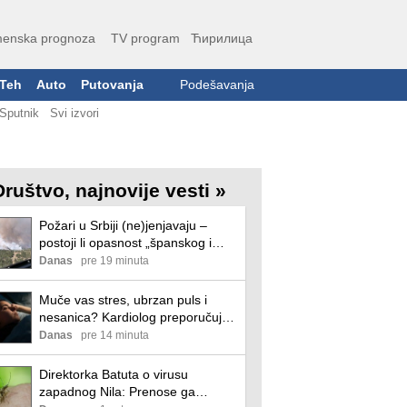
enska prognoza
TV program
Ћирилица
Teh
Auto
Putovanja
Podešavanja
Sputnik
Svi izvori
Društvo, najnovije vesti »
Požari u Srbiji (ne)jenjavaju –
postoji li opasnost „španskog i
francuskog scenarija“?
Danas
pre 19 minuta
Muče vas stres, ubrzan puls i
nesanica? Kardiolog preporučuje
tehniku koja traje svega 10 minuta
Danas
pre 14 minuta
Direktorka Batuta o virusu
zapadnog Nila: Prenose ga