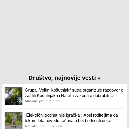
Društvo, najnovije vesti
»
Grupa „Volim Košutnjak“ sutra organizuje razgovor o
zaštiti Košutnjaka i Nacrtu zakona o dobrobiti
životinja
Mašina
pre 6 minuta
"Električni trotinet nije igračka": Apel roditeljima da
tokom leta povedu računa o bezbednosti dece
N1 Info
pre 11 minuta