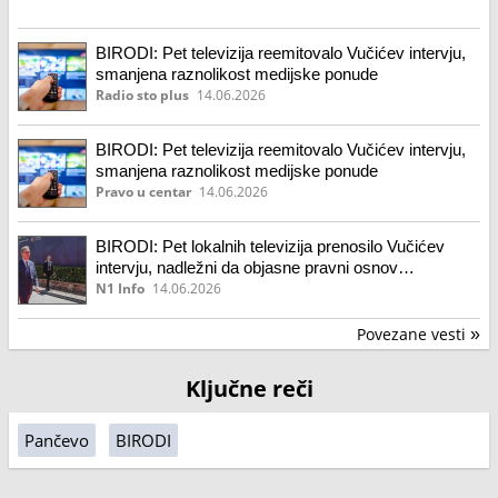
BIRODI: Pet televizija reemitovalo Vučićev intervju,
smanjena raznolikost medijske ponude
Radio sto plus
14.06.2026
BIRODI: Pet televizija reemitovalo Vučićev intervju,
smanjena raznolikost medijske ponude
Pravo u centar
14.06.2026
BIRODI: Pet lokalnih televizija prenosilo Vučićev
intervju, nadležni da objasne pravni osnov
emitovanja
N1 Info
14.06.2026
Povezane vesti
»
Ključne reči
Pančevo
BIRODI