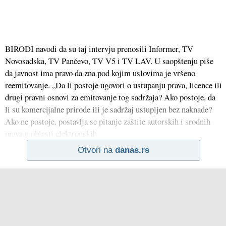
BIRODI navodi da su taj intervju prenosili Informer, TV
Novosadska, TV Pančevo, TV V5 i TV LAV. U saopštenju piše
da javnost ima pravo da zna pod kojim uslovima je vršeno
reemitovanje. „Da li postoje ugovori o ustupanju prava, licence ili
drugi pravni osnovi za emitovanje tog sadržaja? Ako postoje, da
li su komercijalne prirode ili je sadržaj ustupljen bez naknade?
Ako ne postoje, postavlja se pitanje zaštite autorskih i srodnih
prava u oblasti elektronskih
Otvori na
danas.rs