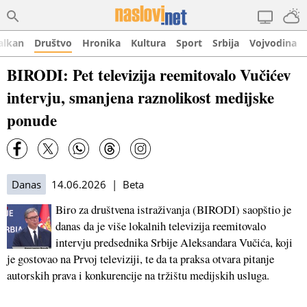
alkan
Društvo
Hronika
Kultura
Sport
Srbija
Vojvodina
BIRODI: Pet televizija reemitovalo Vučićev
intervju, smanjena raznolikost medijske
ponude
Danas
14.06.2026 | Beta
Biro za društvena istraživanja (BIRODI) saopštio je
danas da je više lokalnih televizija reemitovalo
intervju predsednika Srbije Aleksandara Vučića, koji
je gostovao na Prvoj televiziji, te da ta praksa otvara pitanje
autorskih prava i konkurencije na tržištu medijskih usluga.