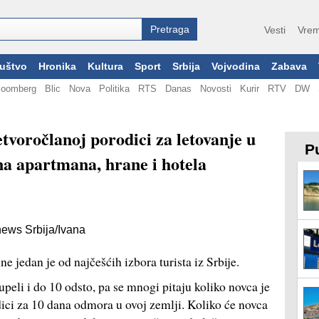
Vesti
Vrem
uštvo
Hronika
Kultura
Sport
Srbija
Vojvodina
Zabava
loomberg
Blic
Nova
Politika
RTS
Danas
Novosti
Kurir
RTV
DW
tvoročlanoj porodici za letovanje u
Pu
na apartmana, hrane i hotela
ews Srbija/Ivana
e jedan je od najčešćih izbora turista iz Srbije.
eli i do 10 odsto, pa se mnogi pitaju koliko novca je
ici za 10 dana odmora u ovoj zemlji. Koliko će novca