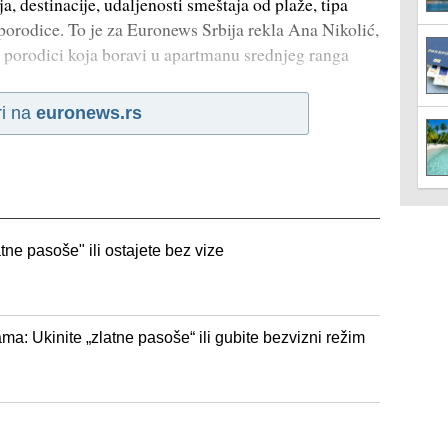
a, destinacije, udaljenosti smeštaja od plaže, tipa
porodice. To je za Euronews Srbija rekla Ana Nikolić,
a porodici koja boravi u apartmanu srednjeg ranga
ri na
euronews.rs
atne pasoše" ili ostajete bez vize
ma: Ukinite „zlatne pasoše“ ili gubite bezvizni režim