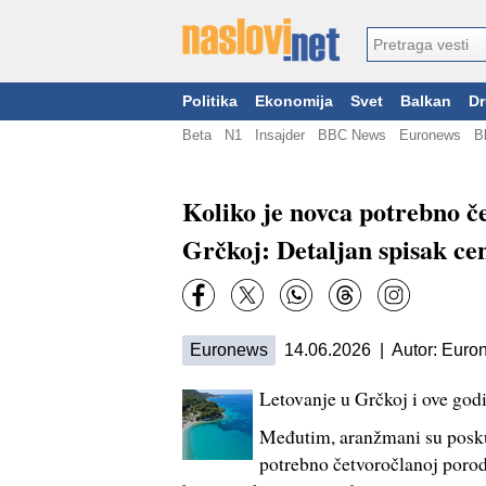
Politika
Ekonomija
Svet
Balkan
Dr
Beta
N1
Insajder
BBC News
Euronews
B
Koliko je novca potrebno če
Grčkoj: Detaljan spisak ce
Euronews
14.06.2026 | Autor: Euron
Letovanje u Grčkoj i ove godin
Međutim, aranžmani su poskup
potrebno četvoročlanoj porod