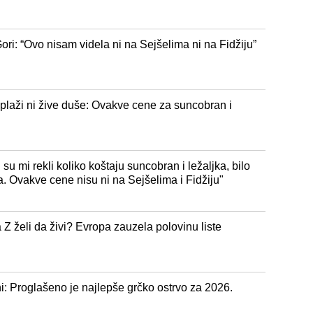
ri: “Ovo nisam videla ni na Sejšelima ni na Fidžiju”
plaži ni žive duše: Ovakve cene za suncobran i
u mi rekli koliko koštaju suncobran i ležaljka, bilo
. Ovakve cene nisu ni na Sejšelima i Fidžiju"
Z želi da živi? Evropa zauzela polovinu liste
i: Proglašeno je najlepše grčko ostrvo za 2026.