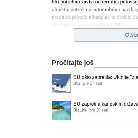
biti potrebno zavisi od termina putovanj
objekta, potrošnje automobila i navika 
urednica portala nikana.gr, te dodala d
okvirno za smeštaj treba od 800
Otvo
Pročitajte još
EU ošto zapretila: Ukinite "zl
B92
pre 17 sati
EU zapretila karipskim država
BizLife
pre 20 sati