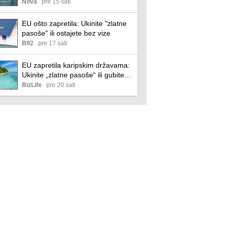
mlađe od 30: Kažu da je ovde
Nova
pre 15 sati
život pristupačan
EU ošto zapretila: Ukinite "zlatne
pasoše" ili ostajete bez vize
B92
pre 17 sati
EU zapretila karipskim državama:
Ukinite „zlatne pasoše“ ili gubite
bezvizni režim
BizLife
pre 20 sati