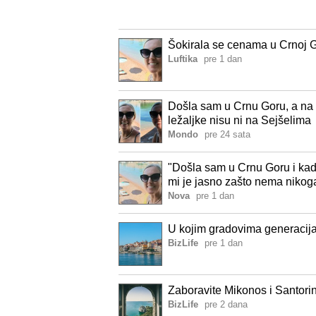
Šokirala se cenama u Crnoj Go
Luftika
pre 1 dan
Došla sam u Crnu Goru, a na 
ležaljke nisu ni na Sejšelima
Mondo
pre 24 sata
"Došla sam u Crnu Goru i kad s
mi je jasno zašto nema nikoga
Nova
pre 1 dan
U kojim gradovima generacija 
BizLife
pre 1 dan
Zaboravite Mikonos i Santorin
BizLife
pre 2 dana