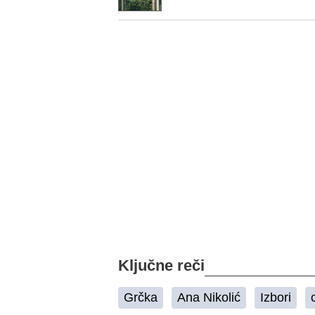
Ključne reči
Grčka
Ana Nikolić
Izbori