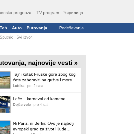
enska prognoza
TV program
Ћирилица
Teh
Auto
Putovanja
Podešavanja
Sputnik
Svi izvori
tovanja, najnovije vesti »
Tajni kutak Fruške gore zbog kog
ćete zaboraviti na gužve i more
Luftika
pre 2 sata
Leče – karneval od kamena
Dojče vele
pre 4 sati
Ni Pariz, ni Berlin: Ovo je najbolji
evropski grad za život i ljude