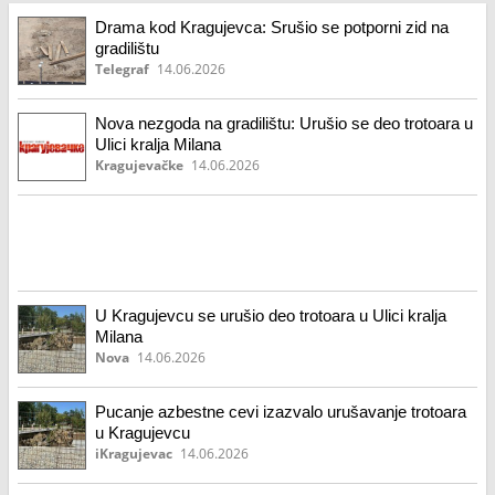
Drama kod Kragujevca: Srušio se potporni zid na
gradilištu
Telegraf
14.06.2026
Nova nezgoda na gradilištu: Urušio se deo trotoara u
Ulici kralja Milana
Kragujevačke
14.06.2026
U Kragujevcu se urušio deo trotoara u Ulici kralja
Milana
Nova
14.06.2026
Pucanje azbestne cevi izazvalo urušavanje trotoara
u Kragujevcu
iKragujevac
14.06.2026