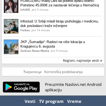
POMOZIMO maloj Lani da pobedi opaku bolest:
Potrebno 45.000€ za nastavak lečenja u Nemačkoj
InfoKG
pre 5 minuta
Infostud: U Srbiji mladi biraju psihologiju i medicinu,
dok poslodavci traže inženjere
Forbes
pre 14 minuta
JKP „Šumadija“: Radovi na više lokacija u
Kragujevcu 6. avgusta
Serbian News Media
pre 9 minuta
Regioni, najnovije vesti
»
Ћирилица
Korisnička podešavanja
Preuzmite Naslovi.net Android
aplikaciju
Vesti
TV program
Vreme