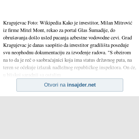
Kragujevac Foto: Wikipedia Kako je investitor, Milan Mitrović
iz firme Mitel Mont, rekao za portal Glas Šumadije, do
obrušavanja došlo usled pucanja azbestne vodovodne cevi. Grad
Kragujevac je danas saopštio da investitor gradilišta poseduje
svu neophodnu dokumentaciju za izvođenje radova. "S obzirom
na to da je reč o saobraćajnici koja ima status državnog puta, na
teren se očekuje izlazak nadležnog republičkog inspektora. On će,
u bliskoj saradnji sa ostalim
Otvori na
insajder.net