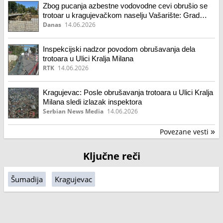
Zbog pucanja azbestne vodovodne cevi obrušio se
trotoar u kragujevačkom naselju Vašarište: Grad
aktivno prati razvoj situacije na terenu
Danas
14.06.2026
Inspekcijski nadzor povodom obrušavanja dela
trotoara u Ulici Kralja Milana
RTK
14.06.2026
Kragujevac: Posle obrušavanja trotoara u Ulici Kralja
Milana sledi izlazak inspektora
Serbian News Media
14.06.2026
Povezane vesti
»
Ključne reči
Šumadija
Kragujevac