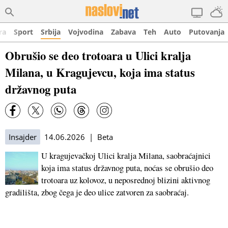
ra
Sport
Srbija
Vojvodina
Zabava
Teh
Auto
Putovanja
Obrušio se deo trotoara u Ulici kralja
Milana, u Kragujevcu, koja ima status
državnog puta
Insajder
14.06.2026 | Beta
U kragujevačkoj Ulici kralja Milana, saobraćajnici
koja ima status državnog puta, noćas se obrušio deo
trotoara uz kolovoz, u neposrednoj blizini aktivnog
gradilišta, zbog čega je deo ulice zatvoren za saobraćaj.