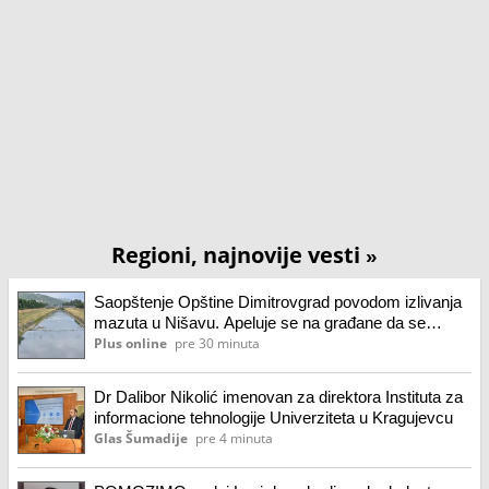
Regioni, najnovije vesti
»
Saopštenje Opštine Dimitrovgrad povodom izlivanja
mazuta u Nišavu. Apeluje se na građane da se
uzdrže od nepotrebnog boravka i kontakta sa vodom
Plus online
pre 30 minuta
reke Nišave na delu toka u blizini mesta akcidenta
Dr Dalibor Nikolić imenovan za direktora Instituta za
informacione tehnologije Univerziteta u Kragujevcu
Glas Šumadije
pre 4 minuta